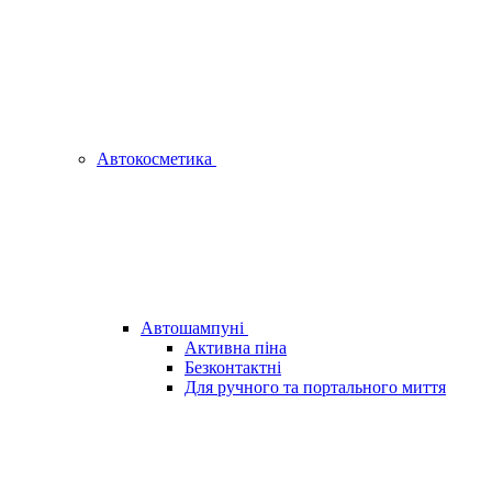
Автокосметика
Автошампуні
Активна піна
Безконтактні
Для ручного та портального миття