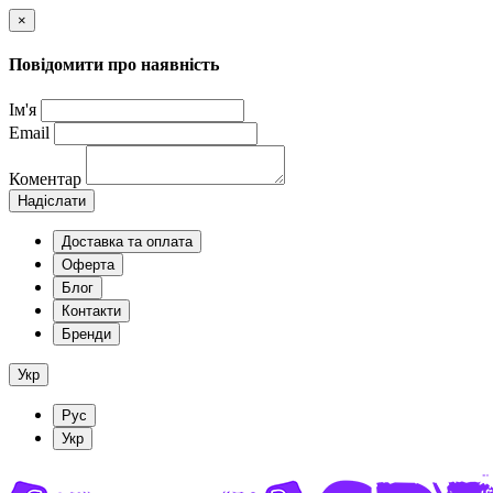
×
Повідомити про наявність
Ім'я
Email
Коментар
Надіслати
Доставка та оплата
Оферта
Блог
Контакти
Бренди
Укр
Рус
Укр