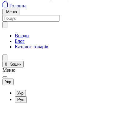
Головна
Меню
Всюди
Блог
Каталог товарів
0
Кошик
Меню
Укр
Укр
Рус