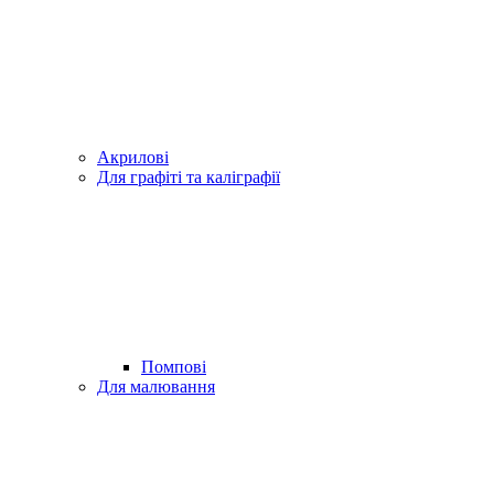
Акрилові
Для графіті та каліграфії
Помпові
Для малювання