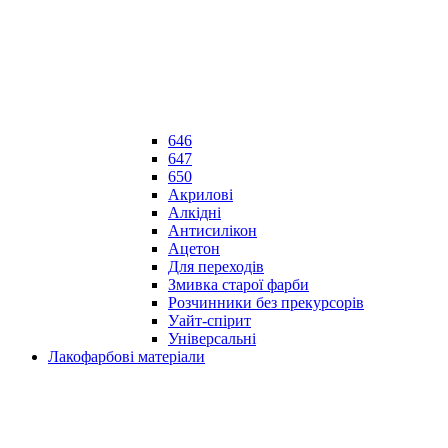
646
647
650
Акрилові
Алкідні
Антисилікон
Ацетон
Для переходів
Змивка старої фарби
Розчинники без прекурсорів
Уайт-спірит
Універсальні
Лакофарбові матеріали