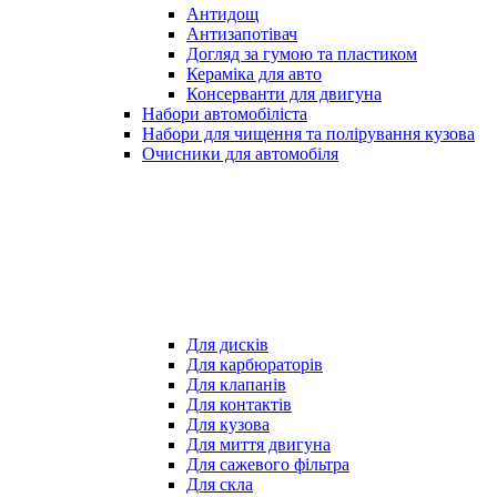
Антидощ
Антизапотівач
Догляд за гумою та пластиком
Кераміка для авто
Консерванти для двигуна
Набори автомобіліста
Набори для чищення та полірування кузова
Очисники для автомобіля
Для дисків
Для карбюраторів
Для клапанів
Для контактів
Для кузова
Для миття двигуна
Для сажевого фільтра
Для скла