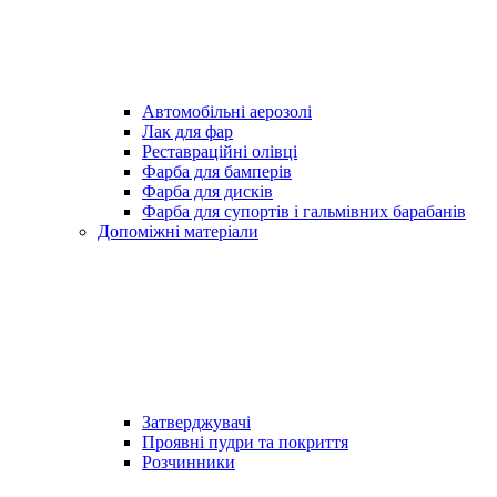
Автомобільні аерозолі
Лак для фар
Реставраційні олівці
Фарба для бамперів
Фарба для дисків
Фарба для супортів і гальмівних барабанів
Допоміжні матеріали
Затверджувачі
Проявні пудри та покриття
Розчинники