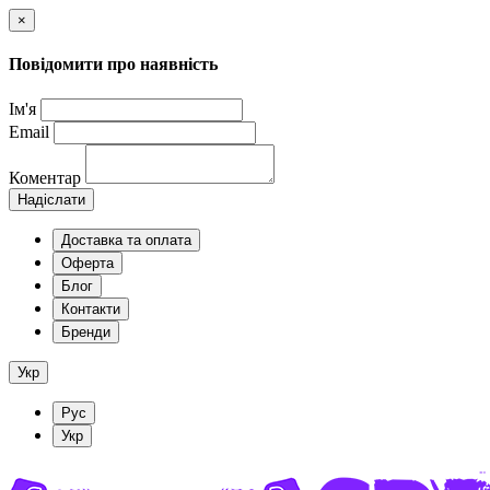
×
Повідомити про наявність
Ім'я
Email
Коментар
Надіслати
Доставка та оплата
Оферта
Блог
Контакти
Бренди
Укр
Рус
Укр