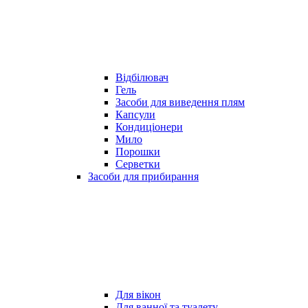
Відбілювач
Гель
Засоби для виведення плям
Капсули
Кондиціонери
Мило
Порошки
Серветки
Засоби для прибирання
Для вікон
Для ванної та туалету