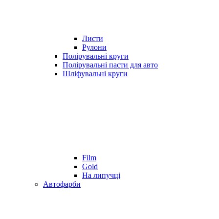
Листи
Рулони
Полірувальні круги
Полірувальні пасти для авто
Шліфувальні круги
Film
Gold
На липучці
Автофарби