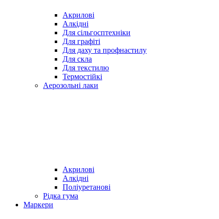
Акрилові
Алкідні
Для cільгосптехніки
Для графіті
Для даху та профнастилу
Для скла
Для текстилю
Термостійкі
Аерозольні лаки
Акрилові
Алкідні
Поліуретанові
Рідка гума
Маркери