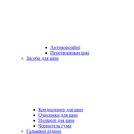
Антикорозійні
Перетворювач іржі
Засоби для шин
Кондиціонер для шин
Очисники для шин
Поліролі для шин
Чорнитель гуми
Гальмівні рідини