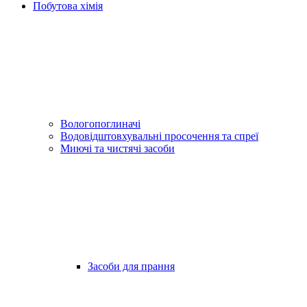
Побутова хімія
Вологопоглиначі
Водовідштовхувальні просочення та спреї
Миючі та чистячі засоби
Засоби для прання