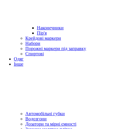
Наконечники
Пір'я
Крейдові маркери
Набори
Порожні маркери під заправку
Спиртові
Одяг
Інше
Автомобільні губки
Водозгони
Дозатори та мірні ємності