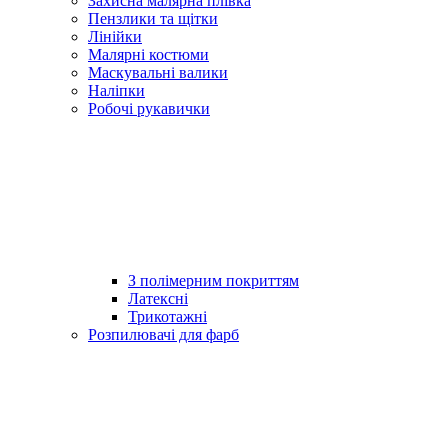
Захисна малярна плівка
Пензлики та щітки
Лінійки
Малярні костюми
Маскувальні валики
Наліпки
Робочі рукавички
З полімерним покриттям
Латексні
Трикотажні
Розпилювачі для фарб