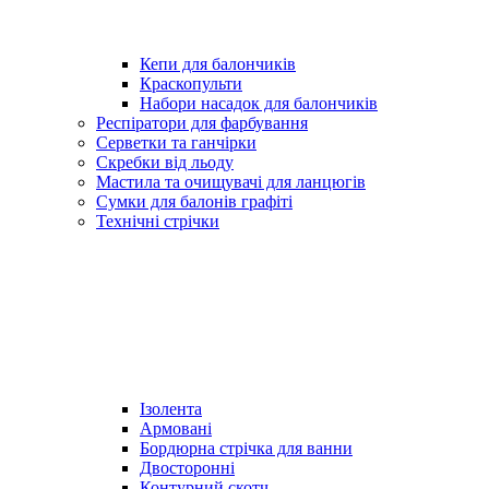
Кепи для балончиків
Краскопульти
Набори насадок для балончиків
Респіратори для фарбування
Серветки та ганчірки
Скребки від льоду
Мастила та очищувачі для ланцюгів
Сумки для балонів графіті
Технічні стрічки
Ізолента
Армовані
Бордюрна стрічка для ванни
Двосторонні
Контурний скотч