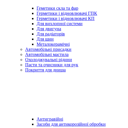
Геметики скла та фар
Герметики і відновлювачі ГПК
Герметики і відновлювачі КП
Для вихлопної системи
Для двигуна
Для радіаторів
Для шин
Металокерамічні
Автомобільні присадки
Автомобільні мастила
Охолоджувальні рідини
Пасти та очисники для рук
Покриття для днища
Антигравійні
Засоби для антикорозійної обробки