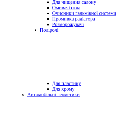
Для чищення салону
Омивачі скла
Очисники гальмівної системи
Промивка радіатора
Розморожувачі
Поліролі
Для пластику
Для хрому
Автомобільні герметики