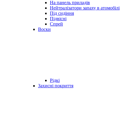
На панель приладів
Нейтралізатори запаху в атомобілі
Під сидіння
Підвісні
Спрей
Воски
Рідкі
Захисні покриття