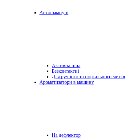
Автошампуні
Активна піна
Безконтактні
Для ручного та портального миття
Ароматизатори в машину
На дефлектор