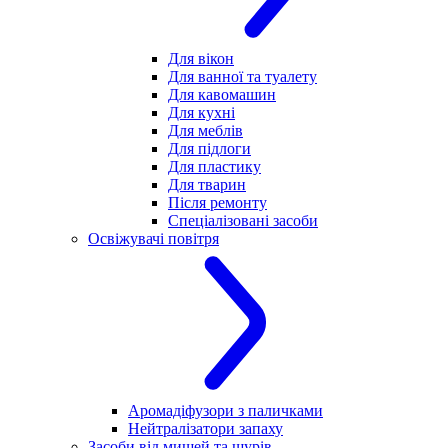
Для вікон
Для ванної та туалету
Для кавомашин
Для кухні
Для меблів
Для підлоги
Для пластику
Для тварин
Після ремонту
Спеціалізовані засоби
Освіжувачі повітря
Аромадіфузори з паличками
Нейтралізатори запаху
Засоби від мишей та щурів