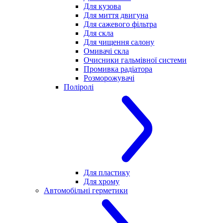
Для кузова
Для миття двигуна
Для сажевого фільтра
Для скла
Для чищення салону
Омивачі скла
Очисники гальмівної системи
Промивка радіатора
Розморожувачі
Поліролі
Для пластику
Для хрому
Автомобільні герметики