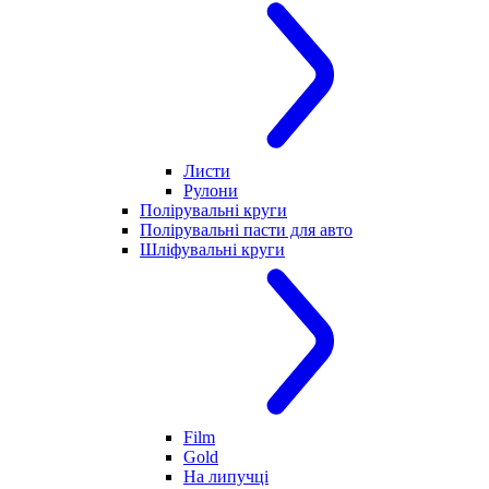
Листи
Рулони
Полірувальні круги
Полірувальні пасти для авто
Шліфувальні круги
Film
Gold
На липучці