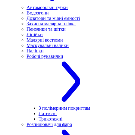
Автомобільні губки
Водозгони
Дозатори та мірні ємності
Захисна малярна плівка
Пензлики та щітки
Лінійки
Малярні костюми
Маскувальні валики
Наліпки
Робочі рукавички
З полімерним покриттям
Латексні
Трикотажні
Розпилювачі для фарб