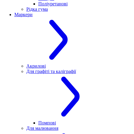
Поліуретанові
Рідка гума
Маркери
Акрилові
Для графіті та каліграфії
Помпові
Для малювання