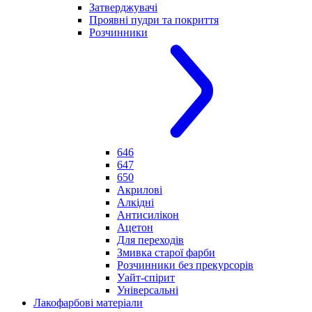
Затверджувачі
Проявні пудри та покриття
Розчинники
646
647
650
Акрилові
Алкідні
Антисилікон
Ацетон
Для переходів
Змивка старої фарби
Розчинники без прекурсорів
Уайт-спірит
Універсальні
Лакофарбові матеріали