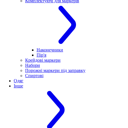
Комплектуючі для маркерів
Наконечники
Пір'я
Крейдові маркери
Набори
Порожні маркери під заправку
Спиртові
Одяг
Інше