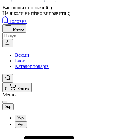
Ваш кошик порожній :(
Це ніколи не пізно виправити :)
Головна
Меню
Всюди
Блог
Каталог товарів
0
Кошик
Меню
Укр
Укр
Рус