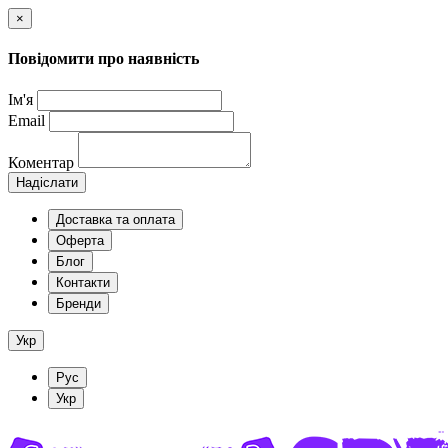
×
Повідомити про наявність
Ім'я
Email
Коментар
Надіслати
Доставка та оплата
Оферта
Блог
Контакти
Бренди
Укр
Рус
Укр