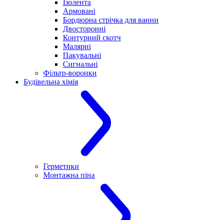
Ізолента
Армовані
Бордюрна стрічка для ванни
Двосторонні
Контурний скотч
Малярні
Пакувальні
Сигнальні
Фільтр-воронки
Будівельна хімія
Герметики
Монтажна піна