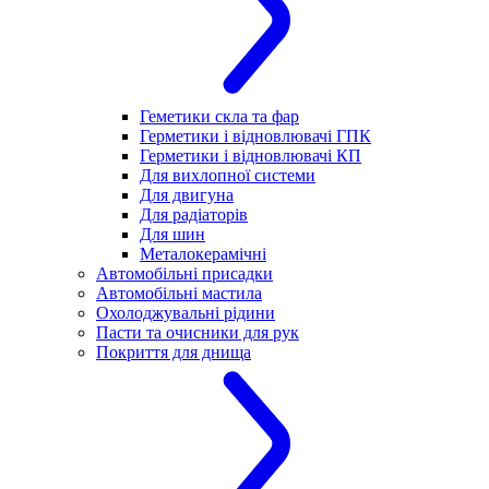
Геметики скла та фар
Герметики і відновлювачі ГПК
Герметики і відновлювачі КП
Для вихлопної системи
Для двигуна
Для радіаторів
Для шин
Металокерамічні
Автомобільні присадки
Автомобільні мастила
Охолоджувальні рідини
Пасти та очисники для рук
Покриття для днища