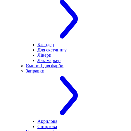
Блендер
Для скетчингу
Лінери
Лак-маркер
Ємності для фарби
Заправки
Акрилова
Спиртова