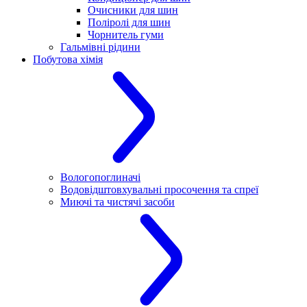
Очисники для шин
Поліролі для шин
Чорнитель гуми
Гальмівні рідини
Побутова хімія
Вологопоглиначі
Водовідштовхувальні просочення та спреї
Миючі та чистячі засоби