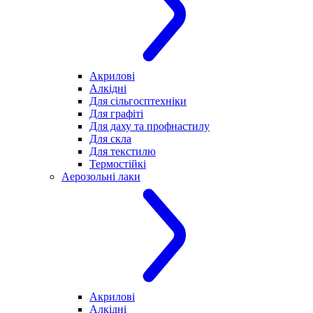
Акрилові
Алкідні
Для cільгосптехніки
Для графіті
Для даху та профнастилу
Для скла
Для текстилю
Термостійкі
Аерозольні лаки
Акрилові
Алкідні