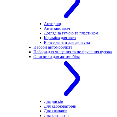
Антидощ
Антизапотівач
Догляд за гумою та пластиком
Кераміка для авто
Консерванти для двигуна
Набори автомобіліста
Набори для чищення та полірування кузова
Очисники для автомобіля
Для дисків
Для карбюраторів
Для клапанів
Для контактів