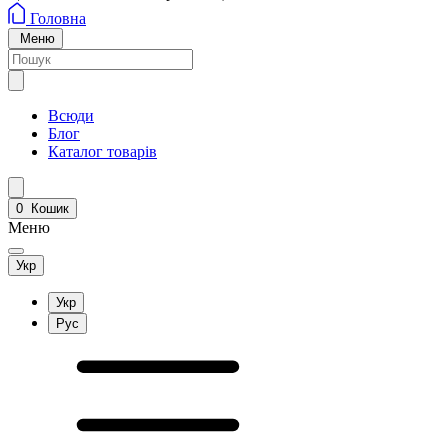
Головна
Меню
Всюди
Блог
Каталог товарів
0
Кошик
Меню
Укр
Укр
Рус