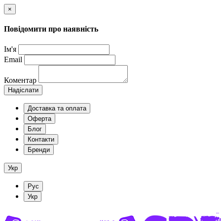
×
Повідомити про наявність
Ім'я
Email
Коментар
Надіслати
Доставка та оплата
Оферта
Блог
Контакти
Бренди
Укр
Рус
Укр