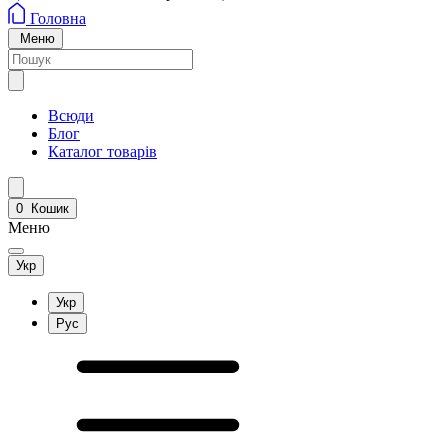
Головна
Меню
Всюди
Блог
Каталог товарів
0
Кошик
Меню
Укр
Укр
Рус