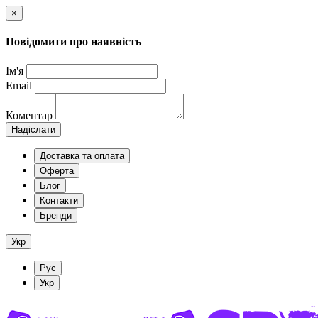
×
Повідомити про наявність
Ім'я
Email
Коментар
Надіслати
Доставка та оплата
Оферта
Блог
Контакти
Бренди
Укр
Рус
Укр