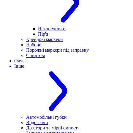
Наконечники
Пір'я
Крейдові маркери
Набори
Порожні маркери під заправку
Спиртові
Одяг
Інше
Автомобільні губки
Водозгони
Дозатори та мірні ємності