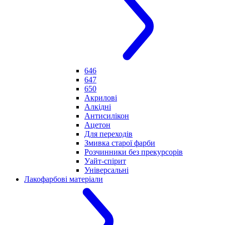
646
647
650
Акрилові
Алкідні
Антисилікон
Ацетон
Для переходів
Змивка старої фарби
Розчинники без прекурсорів
Уайт-спірит
Універсальні
Лакофарбові матеріали