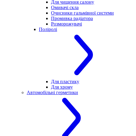
Для чищення салону
Омивачі скла
Очисники гальмівної системи
Промивка радіатора
Розморожувачі
Поліролі
Для пластику
Для хрому
Автомобільні герметики