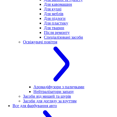
Для кавомашин
Для кухні
Для меблів
Для підлоги
Для пластику
Для тварин
Після ремонту
Спеціалізовані засоби
Освіжувачі повітря
Аромадіфузори з паличками
Нейтралізатори запаху
Засоби від мишей та щурів
Засоби для догляду за взуттям
Все для фарбування авто