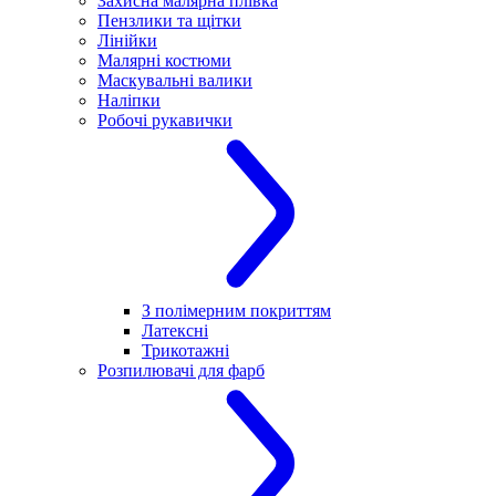
Захисна малярна плівка
Пензлики та щітки
Лінійки
Малярні костюми
Маскувальні валики
Наліпки
Робочі рукавички
З полімерним покриттям
Латексні
Трикотажні
Розпилювачі для фарб