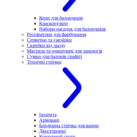
Кепи для балончиків
Краскопульти
Набори насадок для балончиків
Респіратори для фарбування
Серветки та ганчірки
Скребки від льоду
Мастила та очищувачі для ланцюгів
Сумки для балонів графіті
Технічні стрічки
Ізолента
Армовані
Бордюрна стрічка для ванни
Двосторонні
Контурний скотч