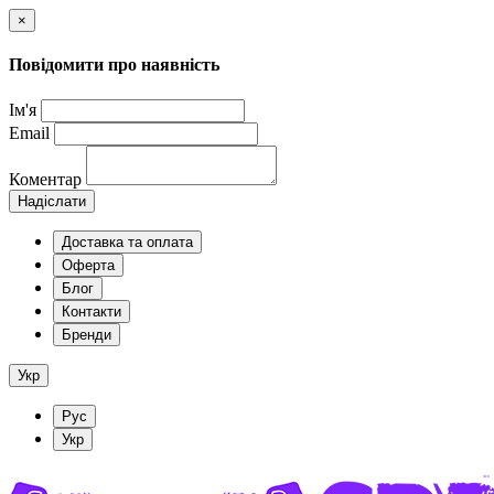
×
Повідомити про наявність
Ім'я
Email
Коментар
Надіслати
Доставка та оплата
Оферта
Блог
Контакти
Бренди
Укр
Рус
Укр