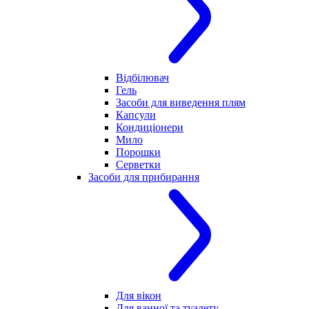
Відбілювач
Гель
Засоби для виведення плям
Капсули
Кондиціонери
Мило
Порошки
Серветки
Засоби для прибирання
Для вікон
Для ванної та туалету