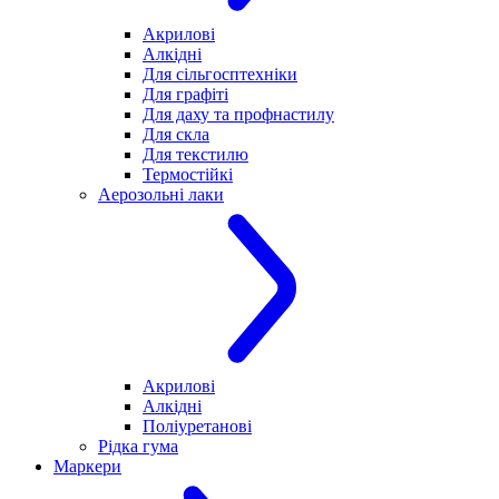
Акрилові
Алкідні
Для cільгосптехніки
Для графіті
Для даху та профнастилу
Для скла
Для текстилю
Термостійкі
Аерозольні лаки
Акрилові
Алкідні
Поліуретанові
Рідка гума
Маркери