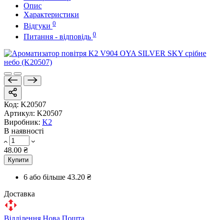
Опис
Характеристики
0
Відгуки
0
Питання - відповідь
Код:
K20507
Артикул:
K20507
Виробник:
K2
В наявності
48.00 ₴
Купити
6 або більше
43.20 ₴
Доставка
Відділення Нова Пошта