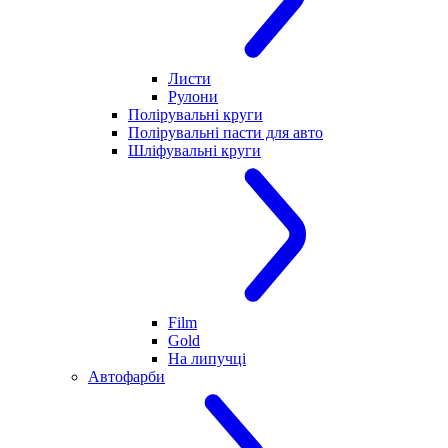
Листи
Рулони
Полірувальні круги
Полірувальні пасти для авто
Шліфувальні круги
Film
Gold
На липучці
Автофарби