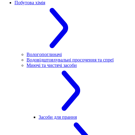
Побутова хімія
Вологопоглиначі
Водовідштовхувальні просочення та спреї
Миючі та чистячі засоби
Засоби для прання