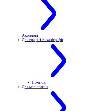
Акрилові
Для графіті та каліграфії
Помпові
Для малювання