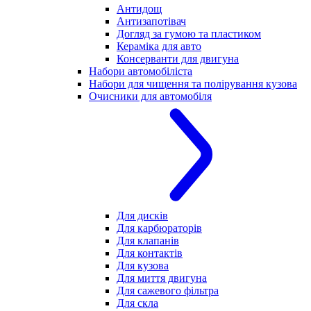
Антидощ
Антизапотівач
Догляд за гумою та пластиком
Кераміка для авто
Консерванти для двигуна
Набори автомобіліста
Набори для чищення та полірування кузова
Очисники для автомобіля
Для дисків
Для карбюраторів
Для клапанів
Для контактів
Для кузова
Для миття двигуна
Для сажевого фільтра
Для скла