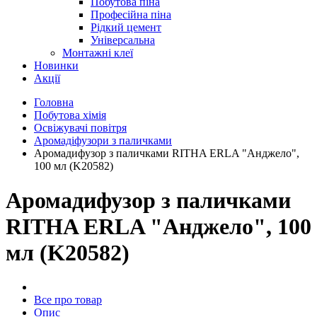
Побутова піна
Професійна піна
Рідкий цемент
Універсальна
Монтажні клеї
Новинки
Акції
Головна
Побутова хімія
Освіжувачі повітря
Аромадіфузори з паличками
Аромадифузор з паличками RITHA ERLA "Анджело",
100 мл (K20582)
Аромадифузор з паличками
RITHA ERLA "Анджело", 100
мл (K20582)
Все про товар
Опис