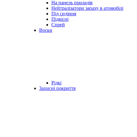
На панель приладів
Нейтралізатори запаху в атомобілі
Під сидіння
Підвісні
Спрей
Воски
Рідкі
Захисні покриття