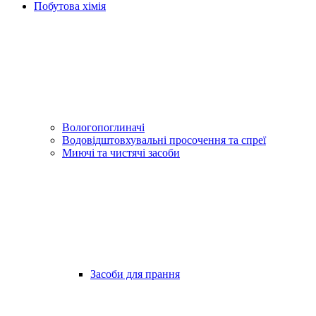
Побутова хімія
Вологопоглиначі
Водовідштовхувальні просочення та спреї
Миючі та чистячі засоби
Засоби для прання