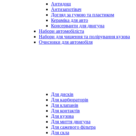
Антидощ
Антизапотівач
Догляд за гумою та пластиком
Кераміка для авто
Консерванти для двигуна
Набори автомобіліста
Набори для чищення та полірування кузова
Очисники для автомобіля
Для дисків
Для карбюраторів
Для клапанів
Для контактів
Для кузова
Для миття двигуна
Для сажевого фільтра
Для скла