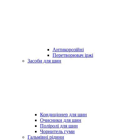
Антикорозійні
Перетворювач іржі
Засоби для шин
Кондиціонер для шин
Очисники для шин
Поліролі для шин
Чорнитель гуми
Гальмівні рідини