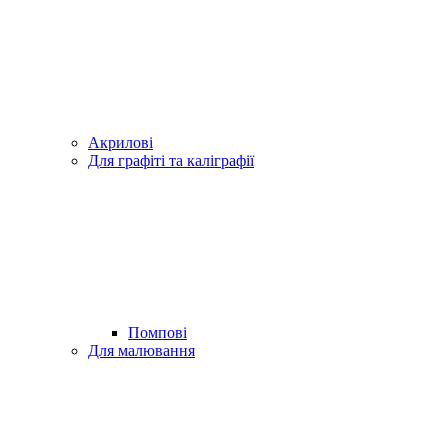
Акрилові
Для графіті та каліграфії
Помпові
Для малювання