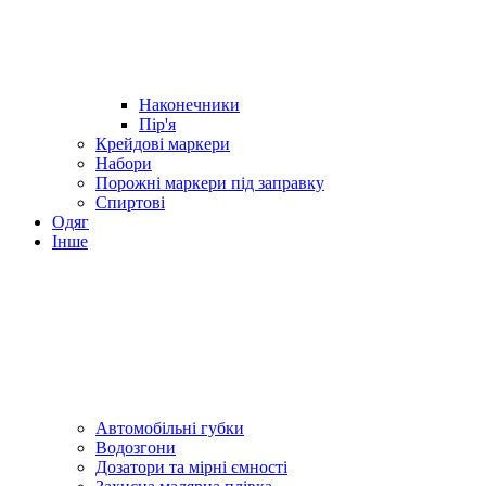
Наконечники
Пір'я
Крейдові маркери
Набори
Порожні маркери під заправку
Спиртові
Одяг
Інше
Автомобільні губки
Водозгони
Дозатори та мірні ємності