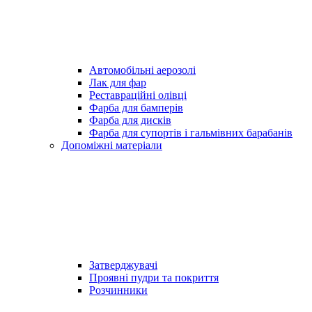
Автомобільні аерозолі
Лак для фар
Реставраційні олівці
Фарба для бамперів
Фарба для дисків
Фарба для супортів і гальмівних барабанів
Допоміжні матеріали
Затверджувачі
Проявні пудри та покриття
Розчинники