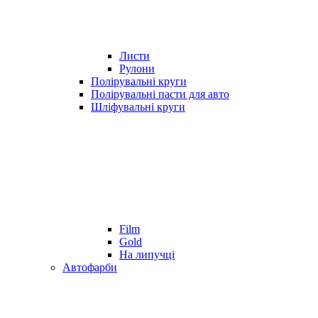
Листи
Рулони
Полірувальні круги
Полірувальні пасти для авто
Шліфувальні круги
Film
Gold
На липучці
Автофарби