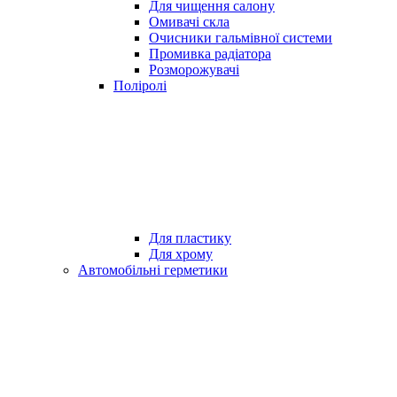
Для чищення салону
Омивачі скла
Очисники гальмівної системи
Промивка радіатора
Розморожувачі
Поліролі
Для пластику
Для хрому
Автомобільні герметики