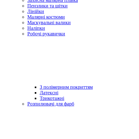
Захисна малярна плівка
Пензлики та щітки
Лінійки
Малярні костюми
Маскувальні валики
Наліпки
Робочі рукавички
З полімерним покриттям
Латексні
Трикотажні
Розпилювачі для фарб