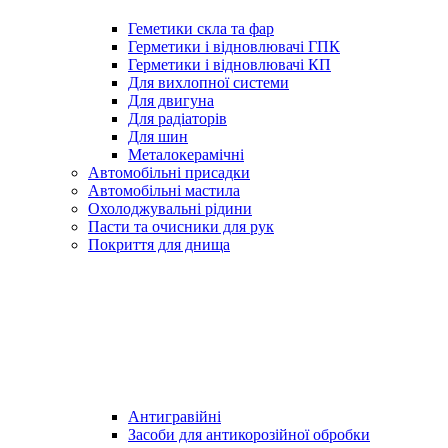
Геметики скла та фар
Герметики і відновлювачі ГПК
Герметики і відновлювачі КП
Для вихлопної системи
Для двигуна
Для радіаторів
Для шин
Металокерамічні
Автомобільні присадки
Автомобільні мастила
Охолоджувальні рідини
Пасти та очисники для рук
Покриття для днища
Антигравійні
Засоби для антикорозійної обробки