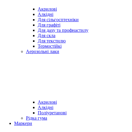
Акрилові
Алкідні
Для cільгосптехніки
Для графіті
Для даху та профнастилу
Для скла
Для текстилю
Термостійкі
Аерозольні лаки
Акрилові
Алкідні
Поліуретанові
Рідка гума
Маркери