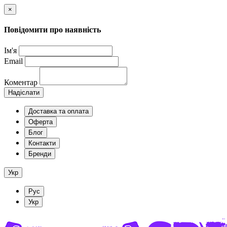
×
Повідомити про наявність
Ім'я
Email
Коментар
Надіслати
Доставка та оплата
Оферта
Блог
Контакти
Бренди
Укр
Рус
Укр