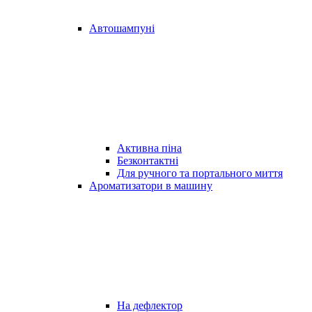
Автошампуні
Активна піна
Безконтактні
Для ручного та портального миття
Ароматизатори в машину
На дефлектор