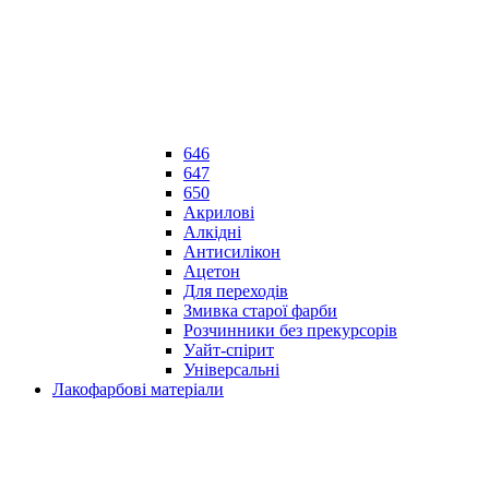
646
647
650
Акрилові
Алкідні
Антисилікон
Ацетон
Для переходів
Змивка старої фарби
Розчинники без прекурсорів
Уайт-спірит
Універсальні
Лакофарбові матеріали