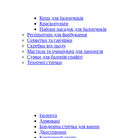
Кепи для балончиків
Краскопульти
Набори насадок для балончиків
Респіратори для фарбування
Серветки та ганчірки
Скребки від льоду
Мастила та очищувачі для ланцюгів
Сумки для балонів графіті
Технічні стрічки
Ізолента
Армовані
Бордюрна стрічка для ванни
Двосторонні
Контурний скотч