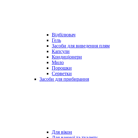
Відбілювач
Гель
Засоби для виведення плям
Капсули
Кондиціонери
Мило
Порошки
Серветки
Засоби для прибирання
Для вікон
Для ванної та туалету