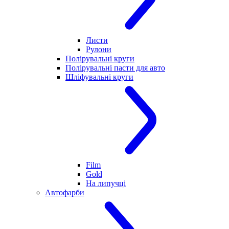
Листи
Рулони
Полірувальні круги
Полірувальні пасти для авто
Шліфувальні круги
Film
Gold
На липучці
Автофарби