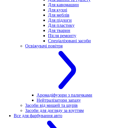
Для кавомашин
Для кухні
Для меблів
Для підлоги
Для пластику
Для тварин
Після ремонту
Спеціалізовані засоби
Освіжувачі повітря
Аромадіфузори з паличками
Нейтралізатори запаху
Засоби від мишей та щурів
Засоби для догляду за взуттям
Все для фарбування авто