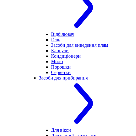
Відбілювач
Гель
Засоби для виведення плям
Капсули
Кондиціонери
Мило
Порошки
Серветки
Засоби для прибирання
Для вікон
Для ванної та туалету