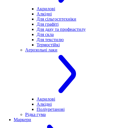
Акрилові
Алкідні
Для cільгосптехніки
Для графіті
Для даху та профнастилу
Для скла
Для текстилю
Термостійкі
Аерозольні лаки
Акрилові
Алкідні
Поліуретанові
Рідка гума
Маркери