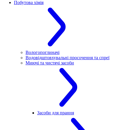
Побутова хімія
Вологопоглиначі
Водовідштовхувальні просочення та спреї
Миючі та чистячі засоби
Засоби для прання