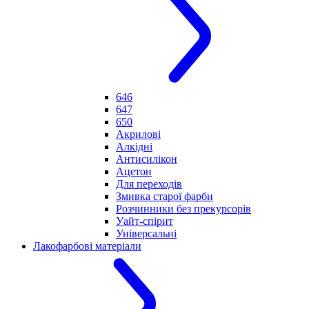
646
647
650
Акрилові
Алкідні
Антисилікон
Ацетон
Для переходів
Змивка старої фарби
Розчинники без прекурсорів
Уайт-спірит
Універсальні
Лакофарбові матеріали