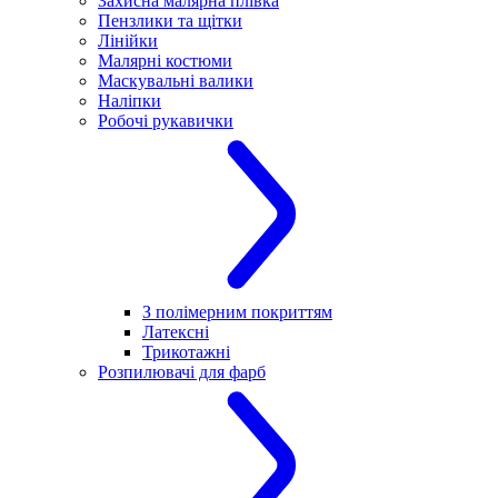
Захисна малярна плівка
Пензлики та щітки
Лінійки
Малярні костюми
Маскувальні валики
Наліпки
Робочі рукавички
З полімерним покриттям
Латексні
Трикотажні
Розпилювачі для фарб