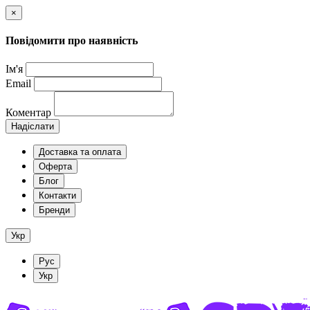
×
Повідомити про наявність
Ім'я
Email
Коментар
Надіслати
Доставка та оплата
Оферта
Блог
Контакти
Бренди
Укр
Рус
Укр