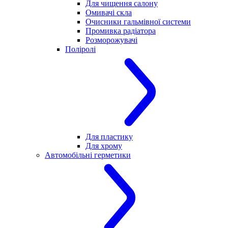
Для чищення салону
Омивачі скла
Очисники гальмівної системи
Промивка радіатора
Розморожувачі
Поліролі
Для пластику
Для хрому
Автомобільні герметики