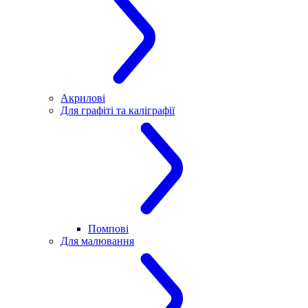
Акрилові
Для графіті та каліграфії
Помпові
Для малювання