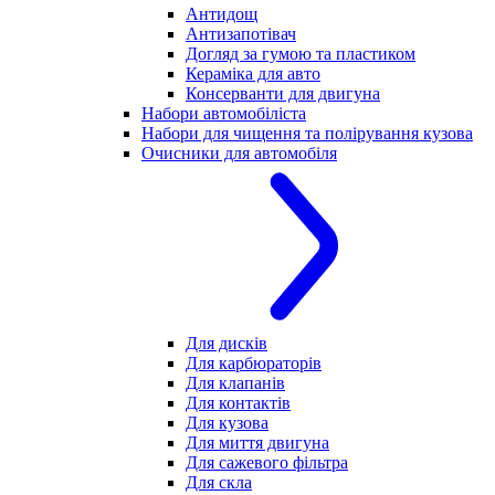
Антидощ
Антизапотівач
Догляд за гумою та пластиком
Кераміка для авто
Консерванти для двигуна
Набори автомобіліста
Набори для чищення та полірування кузова
Очисники для автомобіля
Для дисків
Для карбюраторів
Для клапанів
Для контактів
Для кузова
Для миття двигуна
Для сажевого фільтра
Для скла