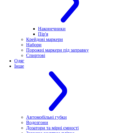
Наконечники
Пір'я
Крейдові маркери
Набори
Порожні маркери під заправку
Спиртові
Одяг
Інше
Автомобільні губки
Водозгони
Дозатори та мірні ємності