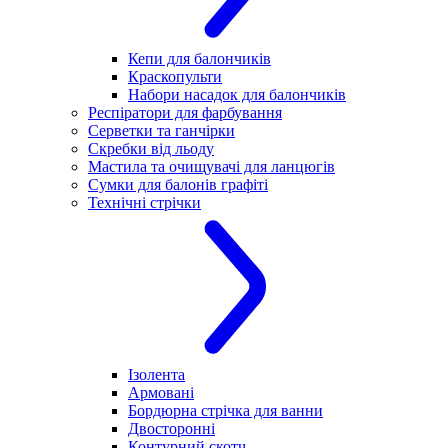
Кепи для балончиків
Краскопульти
Набори насадок для балончиків
Респіратори для фарбування
Серветки та ганчірки
Скребки від льоду
Мастила та очищувачі для ланцюгів
Сумки для балонів графіті
Технічні стрічки
Ізолента
Армовані
Бордюрна стрічка для ванни
Двосторонні
Контурний скотч