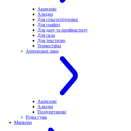
Акрилові
Алкідні
Для cільгосптехніки
Для графіті
Для даху та профнастилу
Для скла
Для текстилю
Термостійкі
Аерозольні лаки
Акрилові
Алкідні
Поліуретанові
Рідка гума
Маркери