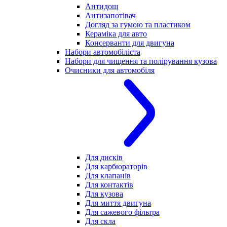
Антидощ
Антизапотівач
Догляд за гумою та пластиком
Кераміка для авто
Консерванти для двигуна
Набори автомобіліста
Набори для чищення та полірування кузова
Очисники для автомобіля
Для дисків
Для карбюраторів
Для клапанів
Для контактів
Для кузова
Для миття двигуна
Для сажевого фільтра
Для скла