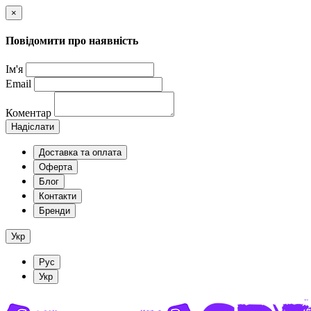
×
Повідомити про наявність
Ім'я
Email
Коментар
Надіслати
Доставка та оплата
Оферта
Блог
Контакти
Бренди
Укр
Рус
Укр