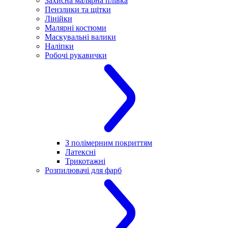
Захисна малярна плівка
Пензлики та щітки
Лінійки
Малярні костюми
Маскувальні валики
Наліпки
Робочі рукавички
З полімерним покриттям
Латексні
Трикотажні
Розпилювачі для фарб