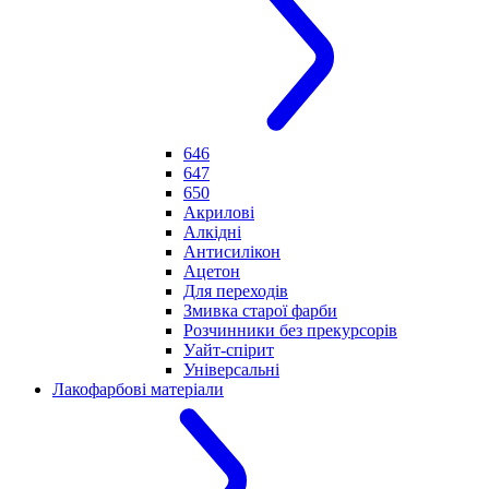
646
647
650
Акрилові
Алкідні
Антисилікон
Ацетон
Для переходів
Змивка старої фарби
Розчинники без прекурсорів
Уайт-спірит
Універсальні
Лакофарбові матеріали