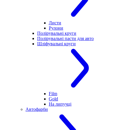
Листи
Рулони
Полірувальні круги
Полірувальні пасти для авто
Шліфувальні круги
Film
Gold
На липучці
Автофарби