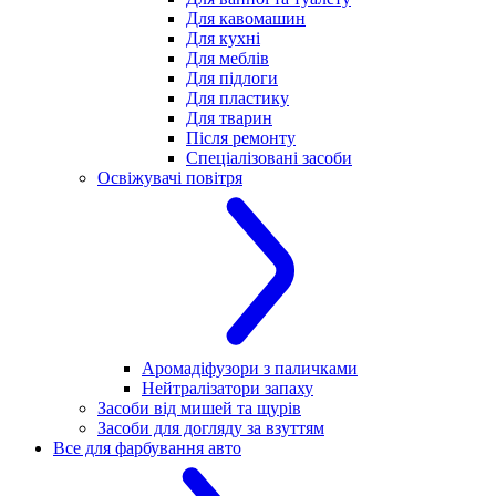
Для кавомашин
Для кухні
Для меблів
Для підлоги
Для пластику
Для тварин
Після ремонту
Спеціалізовані засоби
Освіжувачі повітря
Аромадіфузори з паличками
Нейтралізатори запаху
Засоби від мишей та щурів
Засоби для догляду за взуттям
Все для фарбування авто