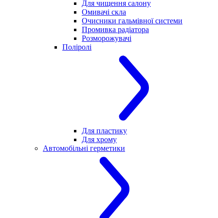
Для чищення салону
Омивачі скла
Очисники гальмівної системи
Промивка радіатора
Розморожувачі
Поліролі
Для пластику
Для хрому
Автомобільні герметики