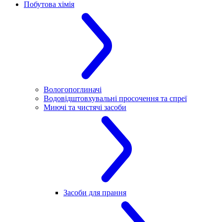
Побутова хімія
Вологопоглиначі
Водовідштовхувальні просочення та спреї
Миючі та чистячі засоби
Засоби для прання