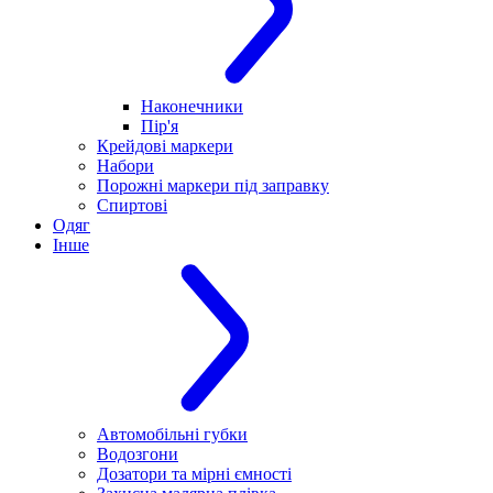
Наконечники
Пір'я
Крейдові маркери
Набори
Порожні маркери під заправку
Спиртові
Одяг
Інше
Автомобільні губки
Водозгони
Дозатори та мірні ємності