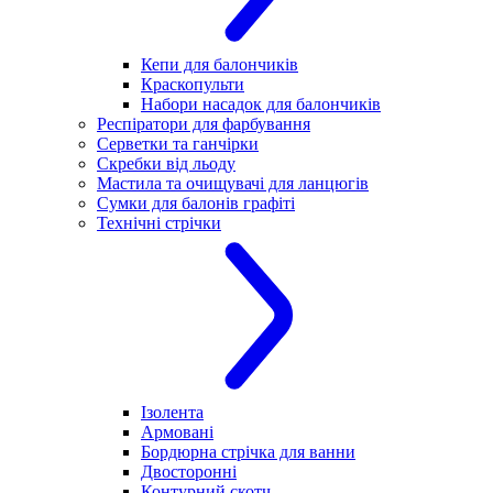
Кепи для балончиків
Краскопульти
Набори насадок для балончиків
Респіратори для фарбування
Серветки та ганчірки
Скребки від льоду
Мастила та очищувачі для ланцюгів
Сумки для балонів графіті
Технічні стрічки
Ізолента
Армовані
Бордюрна стрічка для ванни
Двосторонні
Контурний скотч