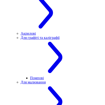
Акрилові
Для графіті та каліграфії
Помпові
Для малювання