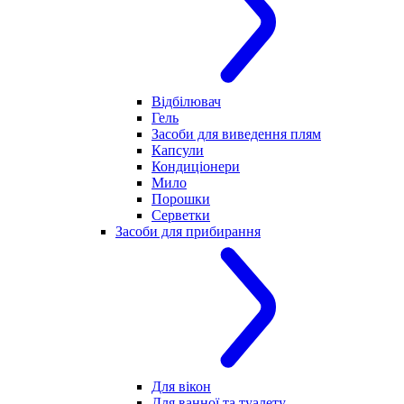
Відбілювач
Гель
Засоби для виведення плям
Капсули
Кондиціонери
Мило
Порошки
Серветки
Засоби для прибирання
Для вікон
Для ванної та туалету