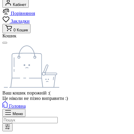
Кабінет
Порівняння
Закладки
0
Кошик
Кошик
Ваш кошик порожній :(
Це ніколи не пізно виправити :)
Головна
Меню