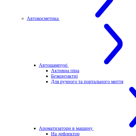
Автокосметика
Автошампуні
Активна піна
Безконтактні
Для ручного та портального миття
Ароматизатори в машину
На дефлектор