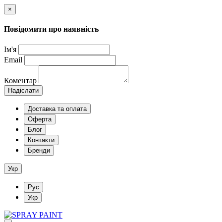
×
Повідомити про наявність
Ім'я
Email
Коментар
Надіслати
Доставка та оплата
Оферта
Блог
Контакти
Бренди
Укр
Рус
Укр