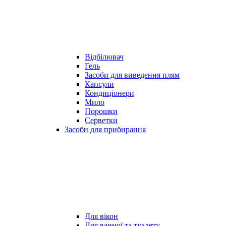
Відбілювач
Гель
Засоби для виведення плям
Капсули
Кондиціонери
Мило
Порошки
Серветки
Засоби для прибирання
Для вікон
Для ванної та туалету