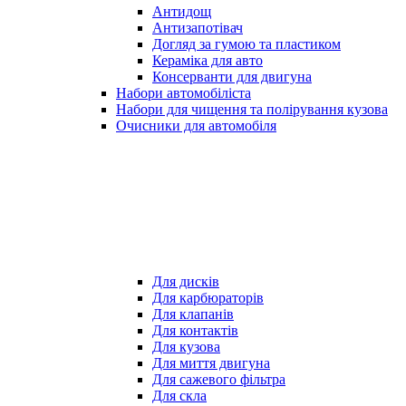
Антидощ
Антизапотівач
Догляд за гумою та пластиком
Кераміка для авто
Консерванти для двигуна
Набори автомобіліста
Набори для чищення та полірування кузова
Очисники для автомобіля
Для дисків
Для карбюраторів
Для клапанів
Для контактів
Для кузова
Для миття двигуна
Для сажевого фільтра
Для скла