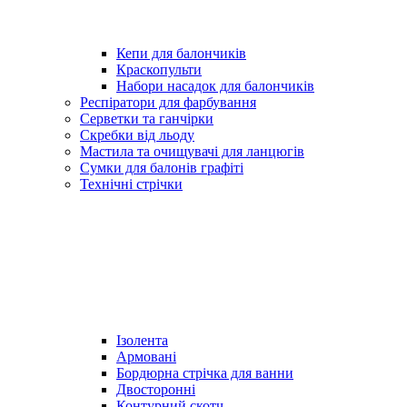
Кепи для балончиків
Краскопульти
Набори насадок для балончиків
Респіратори для фарбування
Серветки та ганчірки
Скребки від льоду
Мастила та очищувачі для ланцюгів
Сумки для балонів графіті
Технічні стрічки
Ізолента
Армовані
Бордюрна стрічка для ванни
Двосторонні
Контурний скотч