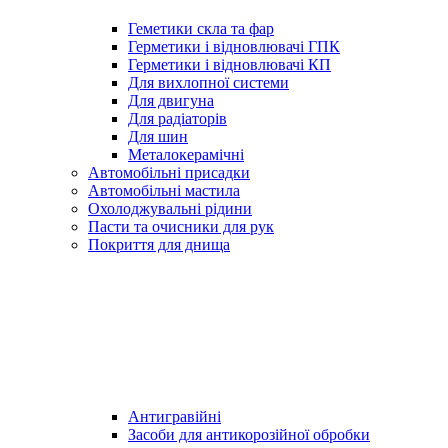
Геметики скла та фар
Герметики і відновлювачі ГПК
Герметики і відновлювачі КП
Для вихлопної системи
Для двигуна
Для радіаторів
Для шин
Металокерамічні
Автомобільні присадки
Автомобільні мастила
Охолоджувальні рідини
Пасти та очисники для рук
Покриття для днища
Антигравійні
Засоби для антикорозійної обробки