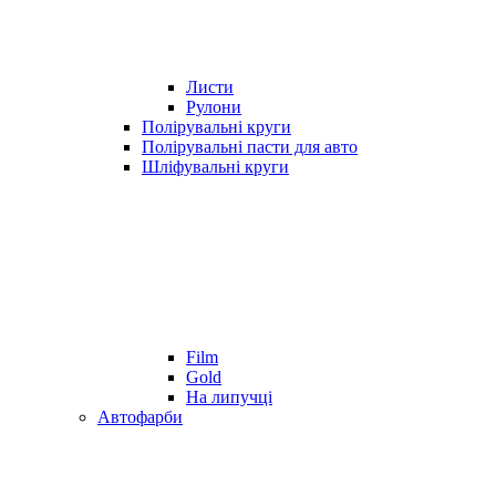
Листи
Рулони
Полірувальні круги
Полірувальні пасти для авто
Шліфувальні круги
Film
Gold
На липучці
Автофарби