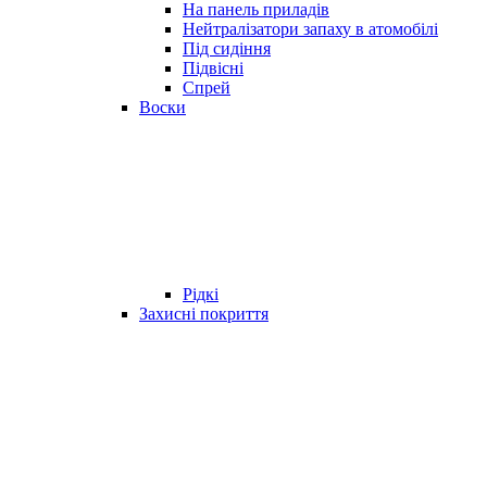
На панель приладів
Нейтралізатори запаху в атомобілі
Під сидіння
Підвісні
Спрей
Воски
Рідкі
Захисні покриття