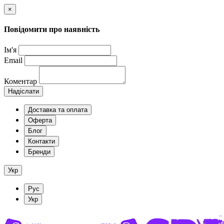
×
Повідомити про наявність
Ім'я
Email
Коментар
Надіслати
Доставка та оплата
Оферта
Блог
Контакти
Бренди
Укр
Рус
Укр