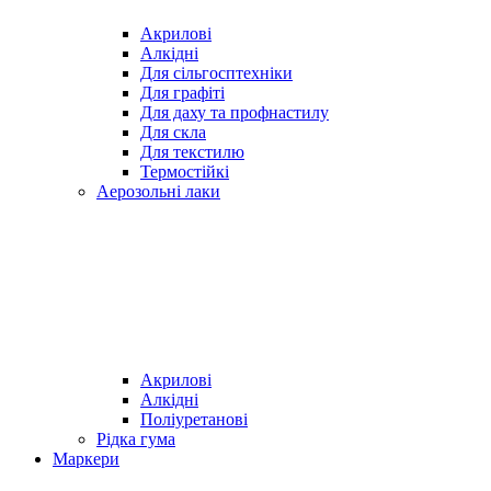
Акрилові
Алкідні
Для cільгосптехніки
Для графіті
Для даху та профнастилу
Для скла
Для текстилю
Термостійкі
Аерозольні лаки
Акрилові
Алкідні
Поліуретанові
Рідка гума
Маркери