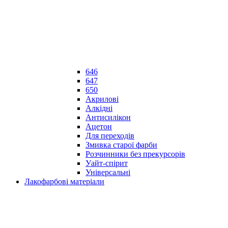
646
647
650
Акрилові
Алкідні
Антисилікон
Ацетон
Для переходів
Змивка старої фарби
Розчинники без прекурсорів
Уайт-спірит
Універсальні
Лакофарбові матеріали