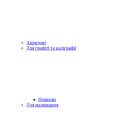
Акрилові
Для графіті та каліграфії
Помпові
Для малювання