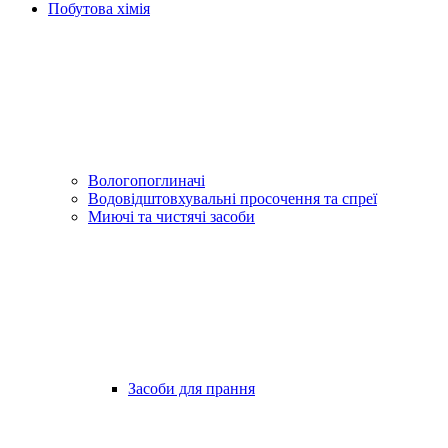
Побутова хімія
Вологопоглиначі
Водовідштовхувальні просочення та спреї
Миючі та чистячі засоби
Засоби для прання