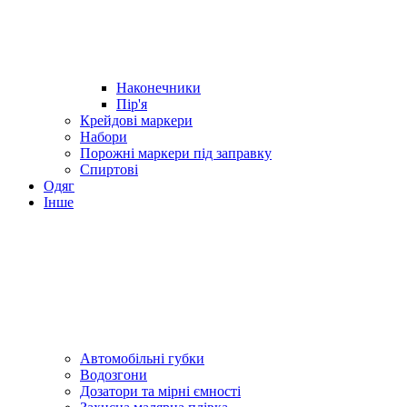
Наконечники
Пір'я
Крейдові маркери
Набори
Порожні маркери під заправку
Спиртові
Одяг
Інше
Автомобільні губки
Водозгони
Дозатори та мірні ємності