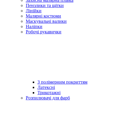
Захисна малярна плівка
Пензлики та щітки
Лінійки
Малярні костюми
Маскувальні валики
Наліпки
Робочі рукавички
З полімерним покриттям
Латексні
Трикотажні
Розпилювачі для фарб