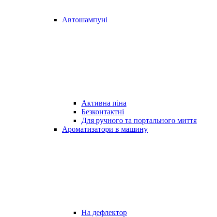
Автошампуні
Активна піна
Безконтактні
Для ручного та портального миття
Ароматизатори в машину
На дефлектор