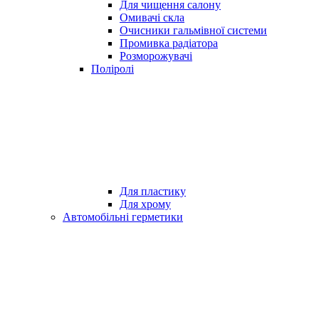
Для чищення салону
Омивачі скла
Очисники гальмівної системи
Промивка радіатора
Розморожувачі
Поліролі
Для пластику
Для хрому
Автомобільні герметики