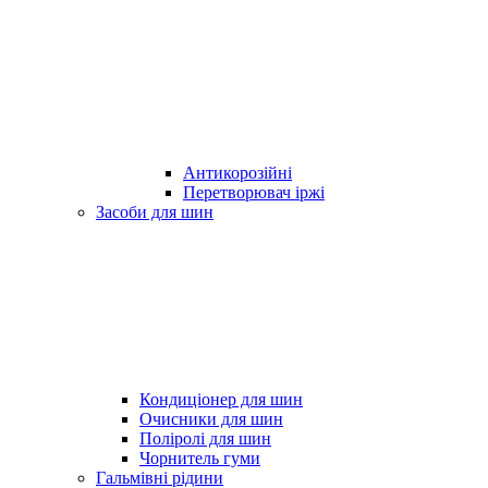
Антикорозійні
Перетворювач іржі
Засоби для шин
Кондиціонер для шин
Очисники для шин
Поліролі для шин
Чорнитель гуми
Гальмівні рідини