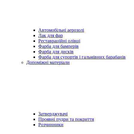
Автомобільні аерозолі
Лак для фар
Реставраційні олівці
Фарба для бамперів
Фарба для дисків
Фарба для супортів і гальмівних барабанів
Допоміжні матеріали
Затверджувачі
Проявні пудри та покриття
Розчинники