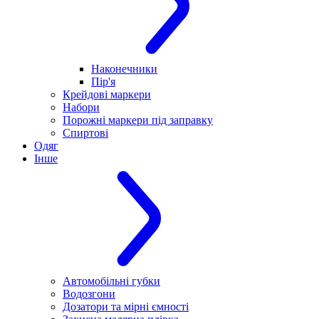
Наконечники
Пір'я
Крейдові маркери
Набори
Порожні маркери під заправку
Спиртові
Одяг
Інше
Автомобільні губки
Водозгони
Дозатори та мірні ємності