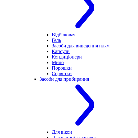
Відбілювач
Гель
Засоби для виведення плям
Капсули
Кондиціонери
Мило
Порошки
Серветки
Засоби для прибирання
Для вікон
Для ванної та туалету