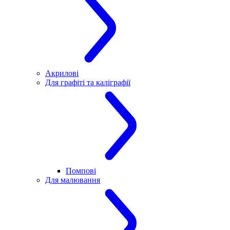
Акрилові
Для графіті та каліграфії
Помпові
Для малювання