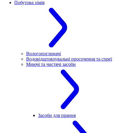
Побутова хімія
Вологопоглиначі
Водовідштовхувальні просочення та спреї
Миючі та чистячі засоби
Засоби для прання