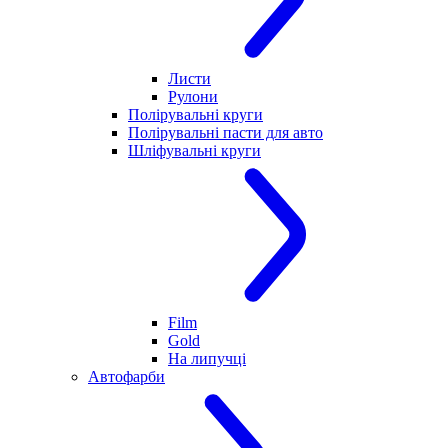
Листи
Рулони
Полірувальні круги
Полірувальні пасти для авто
Шліфувальні круги
Film
Gold
На липучці
Автофарби