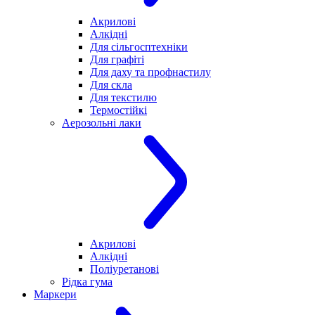
Акрилові
Алкідні
Для cільгосптехніки
Для графіті
Для даху та профнастилу
Для скла
Для текстилю
Термостійкі
Аерозольні лаки
Акрилові
Алкідні
Поліуретанові
Рідка гума
Маркери