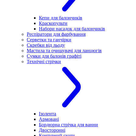
Кепи для балончиків
Краскопульти
Набори насадок для балончиків
Респіратори для фарбування
Серветки та ганчірки
Скребки від льоду
Мастила та очищувачі для ланцюгів
Сумки для балонів графіті
Технічні стрічки
Ізолента
Армовані
Бордюрна стрічка для ванни
Двосторонні
Контурний скотч