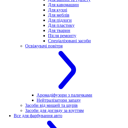
Для кавомашин
Для кухні
Для меблів
Для підлоги
Для пластику
Для тварин
Після ремонту
Спеціалізовані засоби
Освіжувачі повітря
Аромадіфузори з паличками
Нейтралізатори запаху
Засоби від мишей та щурів
Засоби для догляду за взуттям
Все для фарбування авто