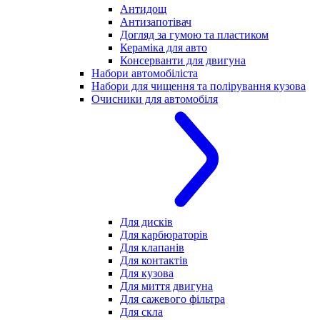
Антидощ
Антизапотівач
Догляд за гумою та пластиком
Кераміка для авто
Консерванти для двигуна
Набори автомобіліста
Набори для чищення та полірування кузова
Очисники для автомобіля
Для дисків
Для карбюраторів
Для клапанів
Для контактів
Для кузова
Для миття двигуна
Для сажевого фільтра
Для скла