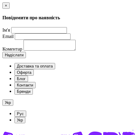
×
Повідомити про наявність
Ім'я
Email
Коментар
Надіслати
Доставка та оплата
Оферта
Блог
Контакти
Бренди
Укр
Рус
Укр