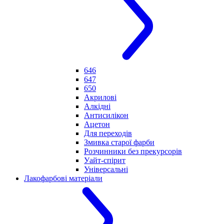
646
647
650
Акрилові
Алкідні
Антисилікон
Ацетон
Для переходів
Змивка старої фарби
Розчинники без прекурсорів
Уайт-спірит
Універсальні
Лакофарбові матеріали