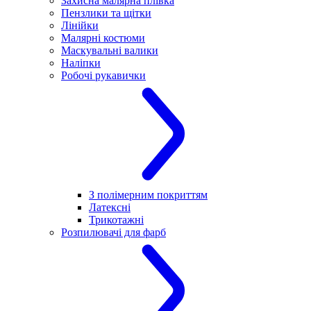
Захисна малярна плівка
Пензлики та щітки
Лінійки
Малярні костюми
Маскувальні валики
Наліпки
Робочі рукавички
З полімерним покриттям
Латексні
Трикотажні
Розпилювачі для фарб