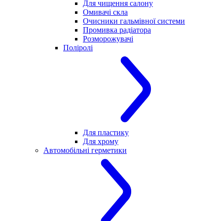
Для чищення салону
Омивачі скла
Очисники гальмівної системи
Промивка радіатора
Розморожувачі
Поліролі
Для пластику
Для хрому
Автомобільні герметики