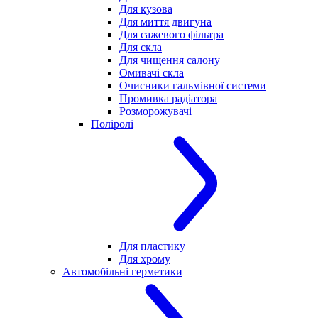
Для кузова
Для миття двигуна
Для сажевого фільтра
Для скла
Для чищення салону
Омивачі скла
Очисники гальмівної системи
Промивка радіатора
Розморожувачі
Поліролі
Для пластику
Для хрому
Автомобільні герметики