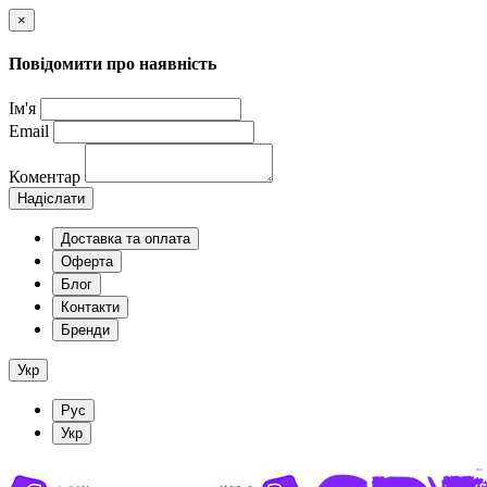
×
Повідомити про наявність
Ім'я
Email
Коментар
Надіслати
Доставка та оплата
Оферта
Блог
Контакти
Бренди
Укр
Рус
Укр