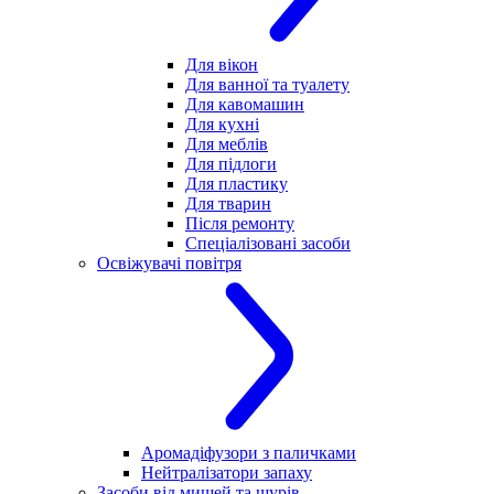
Для вікон
Для ванної та туалету
Для кавомашин
Для кухні
Для меблів
Для підлоги
Для пластику
Для тварин
Після ремонту
Спеціалізовані засоби
Освіжувачі повітря
Аромадіфузори з паличками
Нейтралізатори запаху
Засоби від мишей та щурів