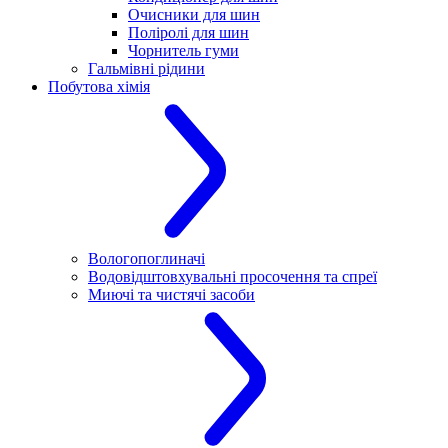
Очисники для шин
Поліролі для шин
Чорнитель гуми
Гальмівні рідини
Побутова хімія
Вологопоглиначі
Водовідштовхувальні просочення та спреї
Миючі та чистячі засоби