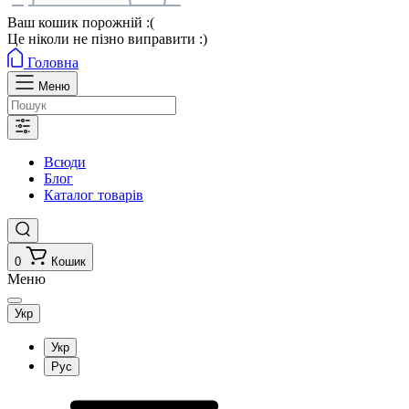
Ваш кошик порожній :(
Це ніколи не пізно виправити :)
Головна
Меню
Всюди
Блог
Каталог товарів
0
Кошик
Меню
Укр
Укр
Рус