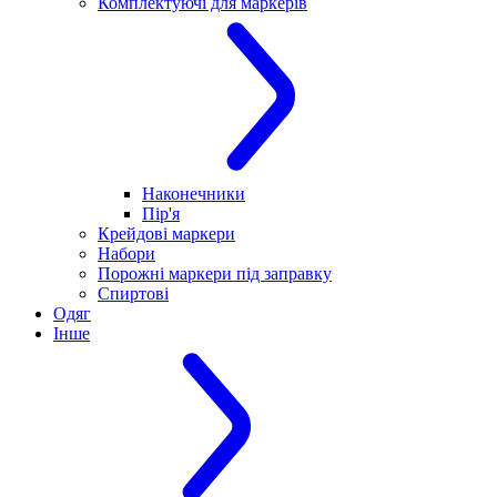
Комплектуючі для маркерів
Наконечники
Пір'я
Крейдові маркери
Набори
Порожні маркери під заправку
Спиртові
Одяг
Інше