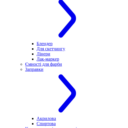
Блендер
Для скетчингу
Лінери
Лак-маркер
Ємності для фарби
Заправки
Акрилова
Спиртова