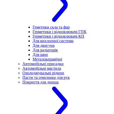
Геметики скла та фар
Герметики і відновлювачі ГПК
Герметики і відновлювачі КП
Для вихлопної системи
Для двигуна
Для радіаторів
Для шин
Металокерамічні
Автомобільні присадки
Автомобільні мастила
Охолоджувальні рідини
Пасти та очисники для рук
Покриття для днища