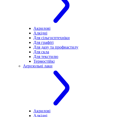
Акрилові
Алкідні
Для cільгосптехніки
Для графіті
Для даху та профнастилу
Для скла
Для текстилю
Термостійкі
Аерозольні лаки
Акрилові
Алкідні