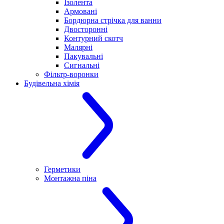
Ізолента
Армовані
Бордюрна стрічка для ванни
Двосторонні
Контурний скотч
Малярні
Пакувальні
Сигнальні
Фільтр-воронки
Будівельна хімія
Герметики
Монтажна піна