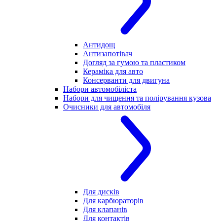
Антидощ
Антизапотівач
Догляд за гумою та пластиком
Кераміка для авто
Консерванти для двигуна
Набори автомобіліста
Набори для чищення та полірування кузова
Очисники для автомобіля
Для дисків
Для карбюраторів
Для клапанів
Для контактів