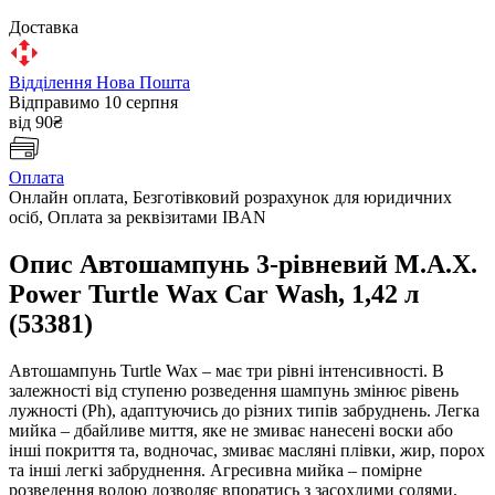
Доставка
Відділення Нова Пошта
Відправимо 10 серпня
від 90₴
Оплата
Онлайн оплата, Безготівковий розрахунок для юридичних
осіб, Оплата за реквізитами IBAN
Опис Автошампунь 3-рівневий M.A.X.
Power Turtle Wax Car Wash, 1,42 л
(53381)
Автошампунь Turtle Wax – має три рівні інтенсивності. В
залежності від ступеню розведення шампунь змінює рівень
лужності (Ph), адаптуючись до різних типів забруднень. Легка
мийка – дбайливе миття, яке не змиває нанесені воски або
інші покриття та, водночас, змиває масляні плівки, жир, порох
та інші легкі забруднення. Агресивна мийка – помірне
розведення водою дозволяє впоратись з засохлими солями,