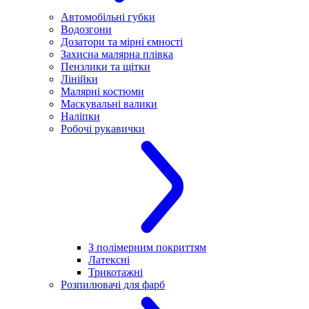
Автомобільні губки
Водозгони
Дозатори та мірні ємності
Захисна малярна плівка
Пензлики та щітки
Лінійки
Малярні костюми
Маскувальні валики
Наліпки
Робочі рукавички
З полімерним покриттям
Латексні
Трикотажні
Розпилювачі для фарб