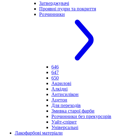
Затверджувачі
Проявні пудри та покриття
Розчинники
646
647
650
Акрилові
Алкідні
Антисилікон
Ацетон
Для переходів
Змивка старої фарби
Розчинники без прекурсорів
Уайт-спірит
Універсальні
Лакофарбові матеріали