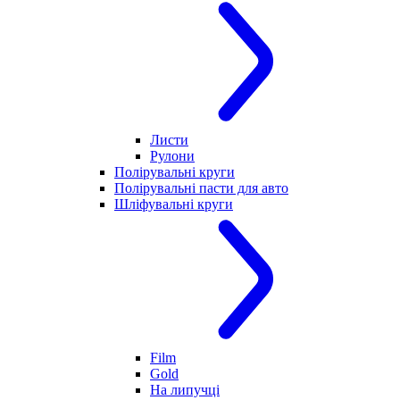
Листи
Рулони
Полірувальні круги
Полірувальні пасти для авто
Шліфувальні круги
Film
Gold
На липучці