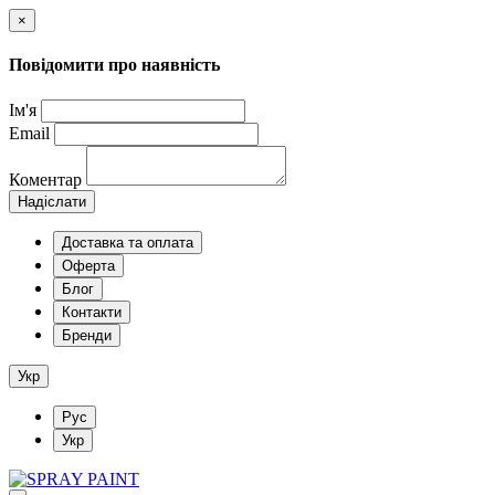
×
Повідомити про наявність
Ім'я
Email
Коментар
Надіслати
Доставка та оплата
Оферта
Блог
Контакти
Бренди
Укр
Рус
Укр