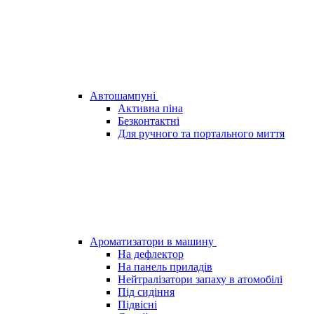
Автошампуні
Активна піна
Безконтактні
Для ручного та портального миття
Ароматизатори в машину
На дефлектор
На панель приладів
Нейтралізатори запаху в атомобілі
Під сидіння
Підвісні