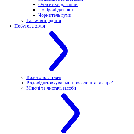
Очисники для шин
Поліролі для шин
Чорнитель гуми
Гальмівні рідини
Побутова хімія
Вологопоглиначі
Водовідштовхувальні просочення та спреї
Миючі та чистячі засоби