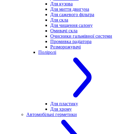
Для кузова
Для миття двигуна
Для сажевого фільтра
Для скла
Для чищення салону
Омивачі скла
Очисники гальмівної системи
Промивка радіатора
Розморожувачі
Поліролі
Для пластику
Для хрому
Автомобільні герметики