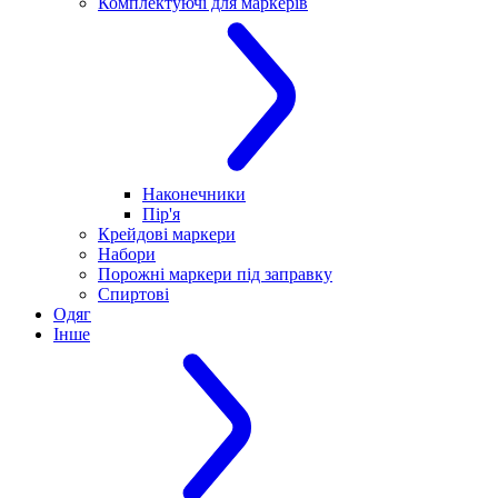
Комплектуючі для маркерів
Наконечники
Пір'я
Крейдові маркери
Набори
Порожні маркери під заправку
Спиртові
Одяг
Інше