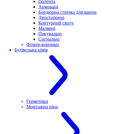
Ізолента
Армовані
Бордюрна стрічка для ванни
Двосторонні
Контурний скотч
Малярні
Пакувальні
Сигнальні
Фільтр-воронки
Будівельна хімія
Герметики
Монтажна піна