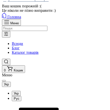
Ваш кошик порожній :(
Це ніколи не пізно виправити :)
Головна
Меню
Всюди
Блог
Каталог товарів
0
Кошик
Меню
Укр
Укр
Рус