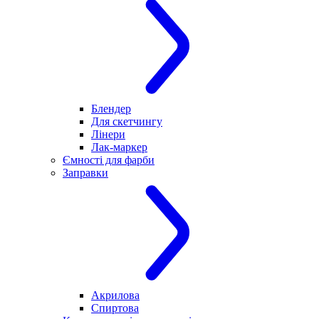
Блендер
Для скетчингу
Лінери
Лак-маркер
Ємності для фарби
Заправки
Акрилова
Спиртова