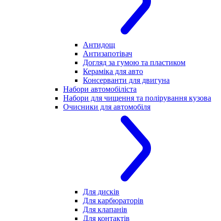
Антидощ
Антизапотівач
Догляд за гумою та пластиком
Кераміка для авто
Консерванти для двигуна
Набори автомобіліста
Набори для чищення та полірування кузова
Очисники для автомобіля
Для дисків
Для карбюраторів
Для клапанів
Для контактів