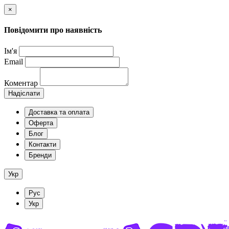
×
Повідомити про наявність
Ім'я
Email
Коментар
Надіслати
Доставка та оплата
Оферта
Блог
Контакти
Бренди
Укр
Рус
Укр