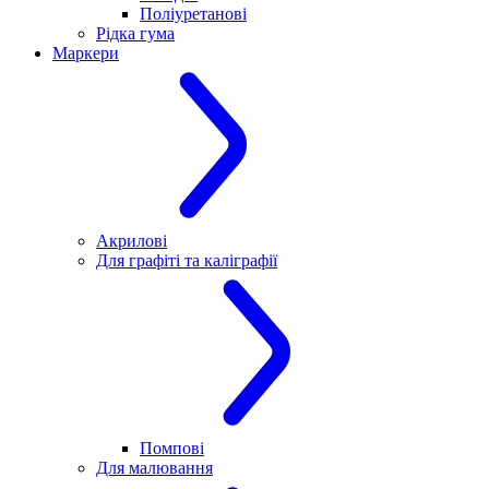
Поліуретанові
Рідка гума
Маркери
Акрилові
Для графіті та каліграфії
Помпові
Для малювання