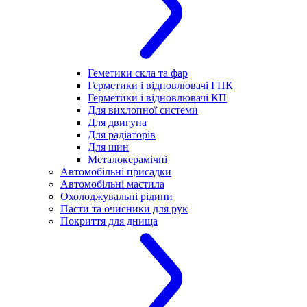
Геметики скла та фар
Герметики і відновлювачі ГПК
Герметики і відновлювачі КП
Для вихлопної системи
Для двигуна
Для радіаторів
Для шин
Металокерамічні
Автомобільні присадки
Автомобільні мастила
Охолоджувальні рідини
Пасти та очисники для рук
Покриття для днища