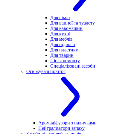
Для вікон
Для ванної та туалету
Для кавомашин
Для кухні
Для меблів
Для підлоги
Для пластику
Для тварин
Після ремонту
Спеціалізовані засоби
Освіжувачі повітря
Аромадіфузори з паличками
Нейтралізатори запаху
Засоби від мишей та щурів