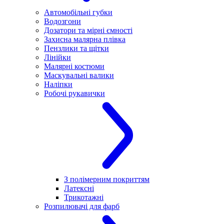
Автомобільні губки
Водозгони
Дозатори та мірні ємності
Захисна малярна плівка
Пензлики та щітки
Лінійки
Малярні костюми
Маскувальні валики
Наліпки
Робочі рукавички
З полімерним покриттям
Латексні
Трикотажні
Розпилювачі для фарб