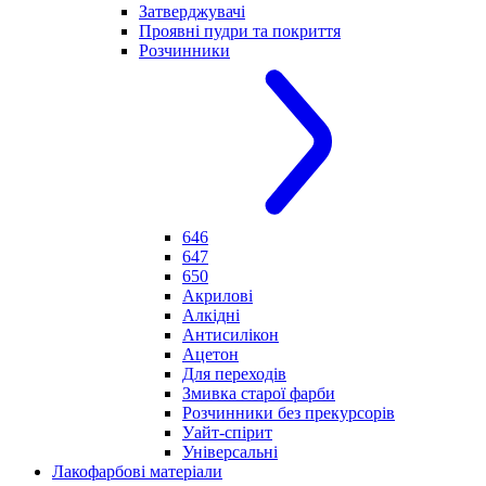
Затверджувачі
Проявні пудри та покриття
Розчинники
646
647
650
Акрилові
Алкідні
Антисилікон
Ацетон
Для переходів
Змивка старої фарби
Розчинники без прекурсорів
Уайт-спірит
Універсальні
Лакофарбові матеріали