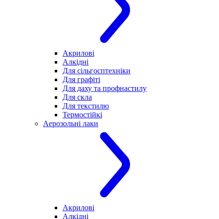
Акрилові
Алкідні
Для cільгосптехніки
Для графіті
Для даху та профнастилу
Для скла
Для текстилю
Термостійкі
Аерозольні лаки
Акрилові
Алкідні