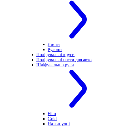
Листи
Рулони
Полірувальні круги
Полірувальні пасти для авто
Шліфувальні круги
Film
Gold
На липучці