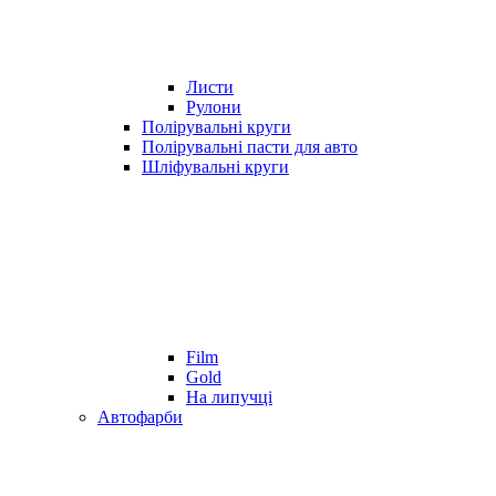
Листи
Рулони
Полірувальні круги
Полірувальні пасти для авто
Шліфувальні круги
Film
Gold
На липучці
Автофарби