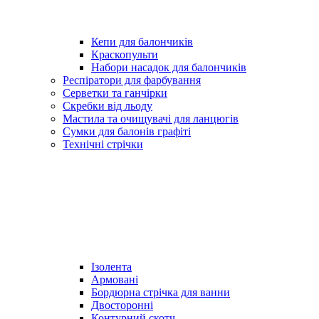
Кепи для балончиків
Краскопульти
Набори насадок для балончиків
Респіратори для фарбування
Серветки та ганчірки
Скребки від льоду
Мастила та очищувачі для ланцюгів
Сумки для балонів графіті
Технічні стрічки
Ізолента
Армовані
Бордюрна стрічка для ванни
Двосторонні
Контурний скотч