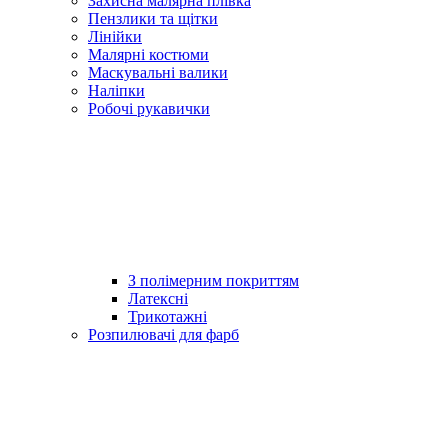
Захисна малярна плівка
Пензлики та щітки
Лінійки
Малярні костюми
Маскувальні валики
Наліпки
Робочі рукавички
З полімерним покриттям
Латексні
Трикотажні
Розпилювачі для фарб