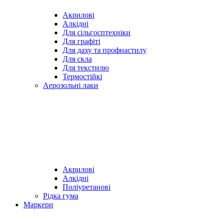
Акрилові
Алкідні
Для cільгосптехніки
Для графіті
Для даху та профнастилу
Для скла
Для текстилю
Термостійкі
Аерозольні лаки
Акрилові
Алкідні
Поліуретанові
Рідка гума
Маркери