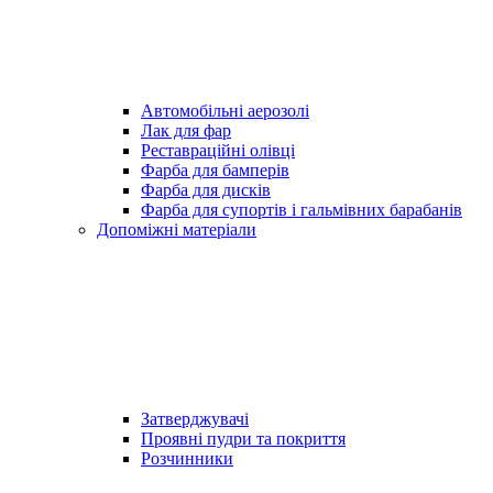
Автомобільні аерозолі
Лак для фар
Реставраційні олівці
Фарба для бамперів
Фарба для дисків
Фарба для супортів і гальмівних барабанів
Допоміжні матеріали
Затверджувачі
Проявні пудри та покриття
Розчинники