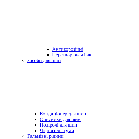
Антикорозійні
Перетворювач іржі
Засоби для шин
Кондиціонер для шин
Очисники для шин
Поліролі для шин
Чорнитель гуми
Гальмівні рідини