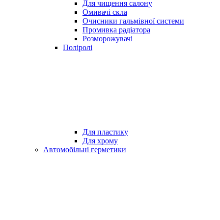
Для чищення салону
Омивачі скла
Очисники гальмівної системи
Промивка радіатора
Розморожувачі
Поліролі
Для пластику
Для хрому
Автомобільні герметики