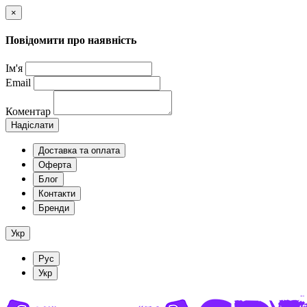
×
Повідомити про наявність
Ім'я
Email
Коментар
Надіслати
Доставка та оплата
Оферта
Блог
Контакти
Бренди
Укр
Рус
Укр