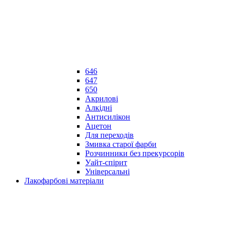
646
647
650
Акрилові
Алкідні
Антисилікон
Ацетон
Для переходів
Змивка старої фарби
Розчинники без прекурсорів
Уайт-спірит
Універсальні
Лакофарбові матеріали