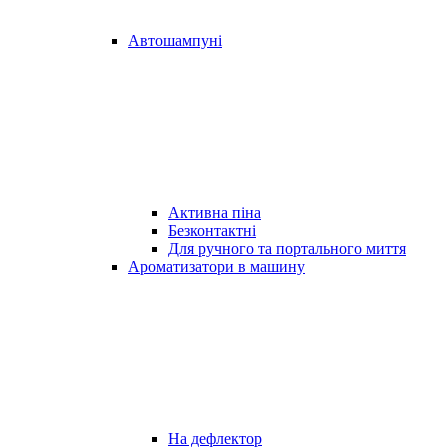
Автошампуні
Активна піна
Безконтактні
Для ручного та портального миття
Ароматизатори в машину
На дефлектор