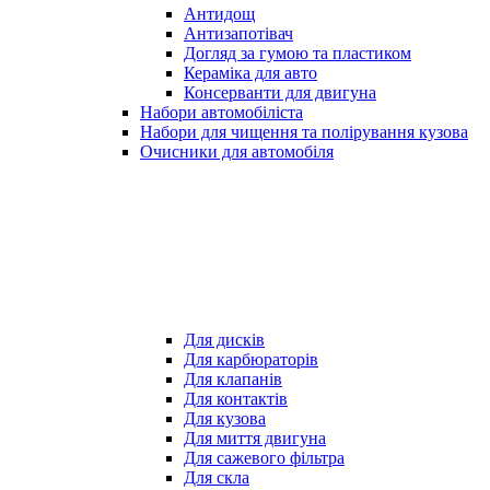
Антидощ
Антизапотівач
Догляд за гумою та пластиком
Кераміка для авто
Консерванти для двигуна
Набори автомобіліста
Набори для чищення та полірування кузова
Очисники для автомобіля
Для дисків
Для карбюраторів
Для клапанів
Для контактів
Для кузова
Для миття двигуна
Для сажевого фільтра
Для скла