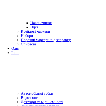
Наконечники
Пір'я
Крейдові маркери
Набори
Порожні маркери під заправку
Спиртові
Одяг
Інше
Автомобільні губки
Водозгони
Дозатори та мірні ємності