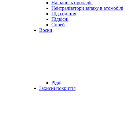
На панель приладів
Нейтралізатори запаху в атомобілі
Під сидіння
Підвісні
Спрей
Воски
Рідкі
Захисні покриття