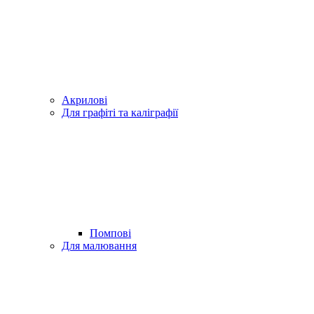
Акрилові
Для графіті та каліграфії
Помпові
Для малювання