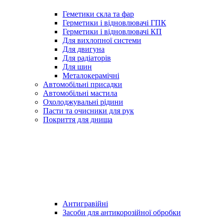
Геметики скла та фар
Герметики і відновлювачі ГПК
Герметики і відновлювачі КП
Для вихлопної системи
Для двигуна
Для радіаторів
Для шин
Металокерамічні
Автомобільні присадки
Автомобільні мастила
Охолоджувальні рідини
Пасти та очисники для рук
Покриття для днища
Антигравійні
Засоби для антикорозійної обробки