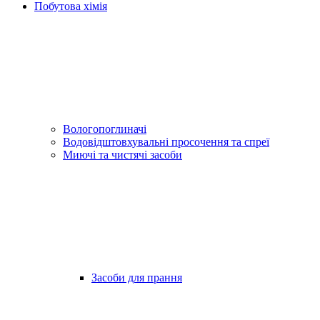
Побутова хімія
Вологопоглиначі
Водовідштовхувальні просочення та спреї
Миючі та чистячі засоби
Засоби для прання