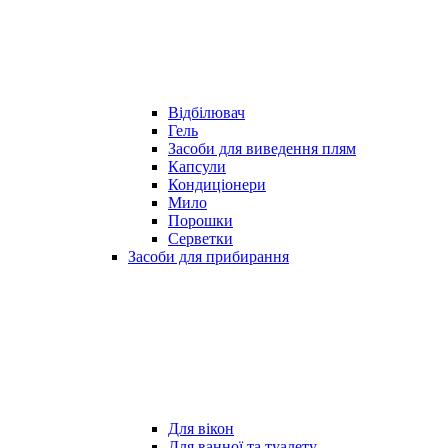
Відбілювач
Гель
Засоби для виведення плям
Капсули
Кондиціонери
Мило
Порошки
Серветки
Засоби для прибирання
Для вікон
Для ванної та туалету