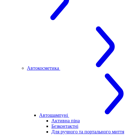
Автокосметика
Автошампуні
Активна піна
Безконтактні
Для ручного та портального миття