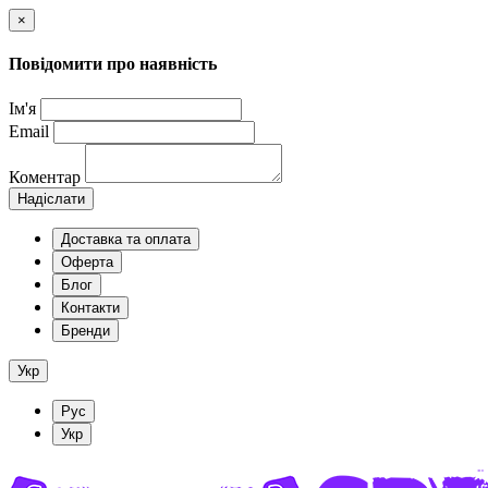
×
Повідомити про наявність
Ім'я
Email
Коментар
Надіслати
Доставка та оплата
Оферта
Блог
Контакти
Бренди
Укр
Рус
Укр