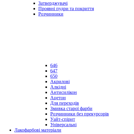
Затверджувачі
Проявні пудри та покриття
Розчинники
646
647
650
Акрилові
Алкідні
Антисилікон
Ацетон
Для переходів
Змивка старої фарби
Розчинники без прекурсорів
Уайт-спірит
Універсальні
Лакофарбові матеріали