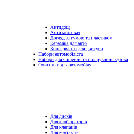
Антидощ
Антизапотівач
Догляд за гумою та пластиком
Кераміка для авто
Консерванти для двигуна
Набори автомобіліста
Набори для чищення та полірування кузова
Очисники для автомобіля
Для дисків
Для карбюраторів
Для клапанів
Для контактів