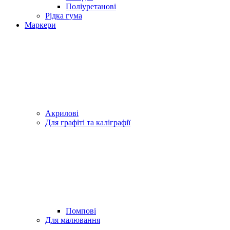
Поліуретанові
Рідка гума
Маркери
Акрилові
Для графіті та каліграфії
Помпові
Для малювання