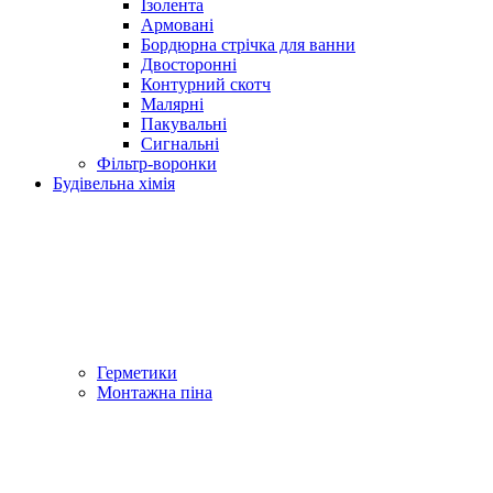
Ізолента
Армовані
Бордюрна стрічка для ванни
Двосторонні
Контурний скотч
Малярні
Пакувальні
Сигнальні
Фільтр-воронки
Будівельна хімія
Герметики
Монтажна піна