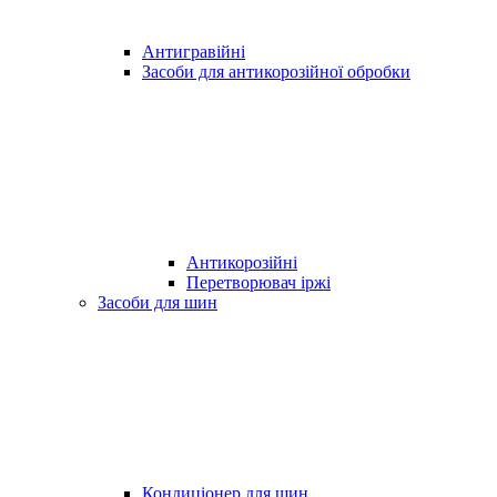
Антигравійні
Засоби для антикорозійної обробки
Антикорозійні
Перетворювач іржі
Засоби для шин
Кондиціонер для шин