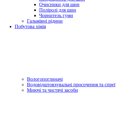
Очисники для шин
Поліролі для шин
Чорнитель гуми
Гальмівні рідини
Побутова хімія
Вологопоглиначі
Водовідштовхувальні просочення та спреї
Миючі та чистячі засоби