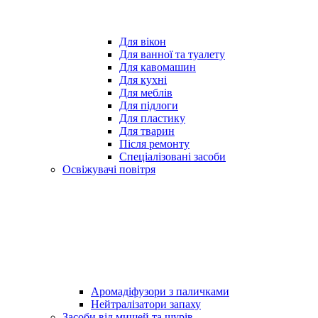
Для вікон
Для ванної та туалету
Для кавомашин
Для кухні
Для меблів
Для підлоги
Для пластику
Для тварин
Після ремонту
Спеціалізовані засоби
Освіжувачі повітря
Аромадіфузори з паличками
Нейтралізатори запаху
Засоби від мишей та щурів