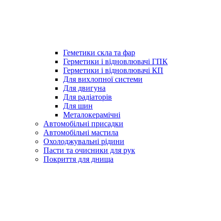
Геметики скла та фар
Герметики і відновлювачі ГПК
Герметики і відновлювачі КП
Для вихлопної системи
Для двигуна
Для радіаторів
Для шин
Металокерамічні
Автомобільні присадки
Автомобільні мастила
Охолоджувальні рідини
Пасти та очисники для рук
Покриття для днища