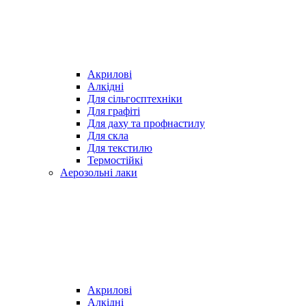
Акрилові
Алкідні
Для cільгосптехніки
Для графіті
Для даху та профнастилу
Для скла
Для текстилю
Термостійкі
Аерозольні лаки
Акрилові
Алкідні