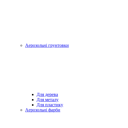
Аерозольні грунтовки
Для дерева
Для металу
Для пластику
Аерозольні фарби