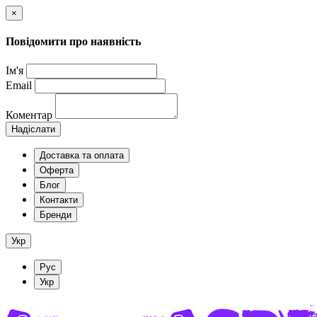
×
Повідомити про наявність
Ім'я
Email
Коментар
Надіслати
Доставка та оплата
Оферта
Блог
Контакти
Бренди
Укр
Рус
Укр