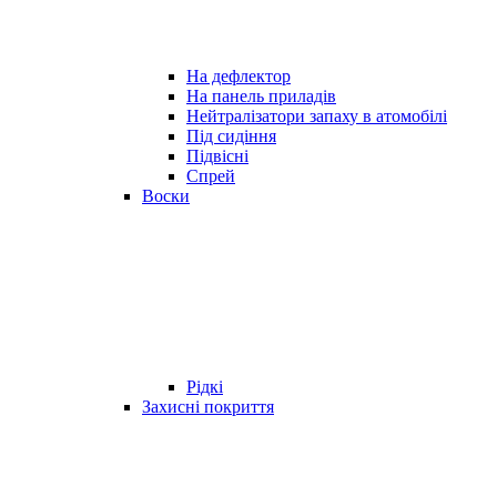
На дефлектор
На панель приладів
Нейтралізатори запаху в атомобілі
Під сидіння
Підвісні
Спрей
Воски
Рідкі
Захисні покриття