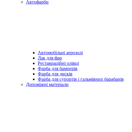
Автофарби
Автомобільні аерозолі
Лак для фар
Реставраційні олівці
Фарба для бамперів
Фарба для дисків
Фарба для супортів і гальмівних барабанів
Допоміжні матеріали