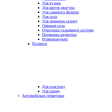
Для кузова
Для миття двигуна
Для сажевого фільтра
Для скла
Для чищення салону
Омивачі скла
Очисники гальмівної системи
Промивка радіатора
Розморожувачі
Поліролі
Для пластику
Для хрому
Автомобільні герметики