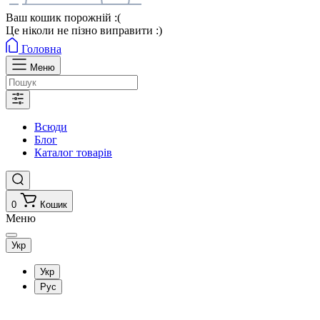
Ваш кошик порожній :(
Це ніколи не пізно виправити :)
Головна
Меню
Всюди
Блог
Каталог товарів
0
Кошик
Меню
Укр
Укр
Рус