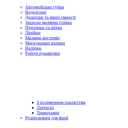
Автомобільні губки
Водозгони
Дозатори та мірні ємності
Захисна малярна плівка
Пензлики та щітки
Лінійки
Малярні костюми
Маскувальні валики
Наліпки
Робочі рукавички
З полімерним покриттям
Латексні
Трикотажні
Розпилювачі для фарб