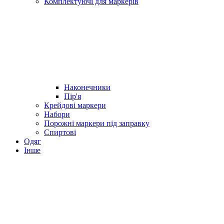
Комплектуючі для маркерів
Наконечники
Пір'я
Крейдові маркери
Набори
Порожні маркери під заправку
Спиртові
Одяг
Інше