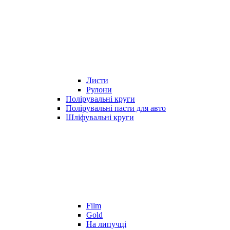
Листи
Рулони
Полірувальні круги
Полірувальні пасти для авто
Шліфувальні круги
Film
Gold
На липучці