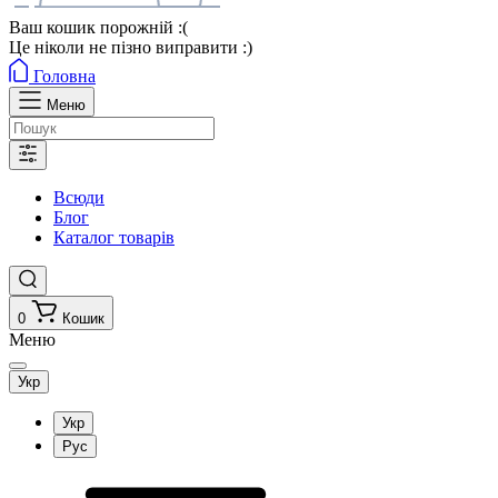
Ваш кошик порожній :(
Це ніколи не пізно виправити :)
Головна
Меню
Всюди
Блог
Каталог товарів
0
Кошик
Меню
Укр
Укр
Рус