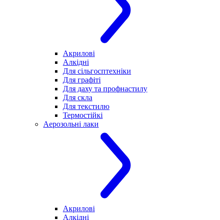
Акрилові
Алкідні
Для cільгосптехніки
Для графіті
Для даху та профнастилу
Для скла
Для текстилю
Термостійкі
Аерозольні лаки
Акрилові
Алкідні