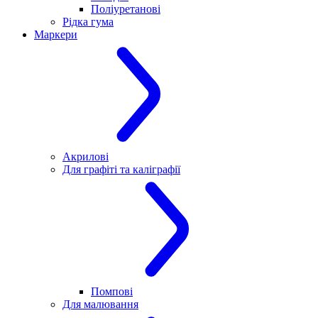
Поліуретанові
Рідка гума
Маркери
Акрилові
Для графіті та каліграфії
Помпові
Для малювання