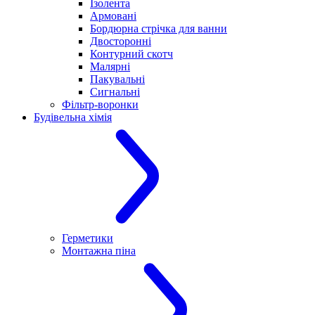
Ізолента
Армовані
Бордюрна стрічка для ванни
Двосторонні
Контурний скотч
Малярні
Пакувальні
Сигнальні
Фільтр-воронки
Будівельна хімія
Герметики
Монтажна піна