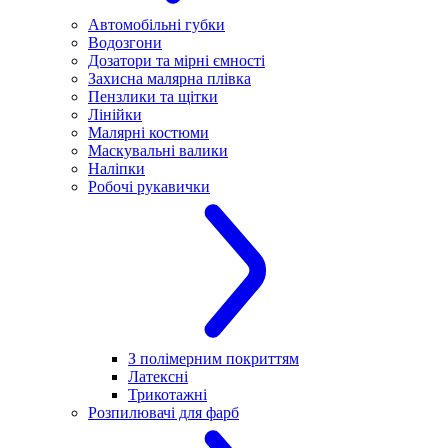
Автомобільні губки
Водозгони
Дозатори та мірні ємності
Захисна малярна плівка
Пензлики та щітки
Лінійки
Малярні костюми
Маскувальні валики
Наліпки
Робочі рукавички
З полімерним покриттям
Латексні
Трикотажні
Розпилювачі для фарб