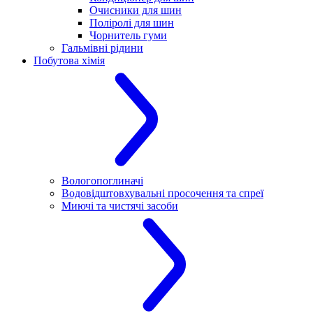
Очисники для шин
Поліролі для шин
Чорнитель гуми
Гальмівні рідини
Побутова хімія
Вологопоглиначі
Водовідштовхувальні просочення та спреї
Миючі та чистячі засоби