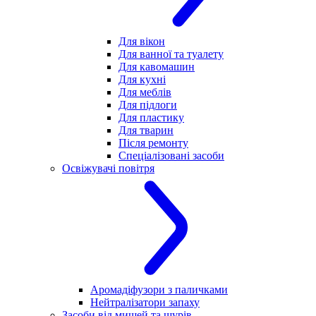
Для вікон
Для ванної та туалету
Для кавомашин
Для кухні
Для меблів
Для підлоги
Для пластику
Для тварин
Після ремонту
Спеціалізовані засоби
Освіжувачі повітря
Аромадіфузори з паличками
Нейтралізатори запаху
Засоби від мишей та щурів