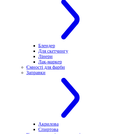
Блендер
Для скетчингу
Лінери
Лак-маркер
Ємності для фарби
Заправки
Акрилова
Спиртова