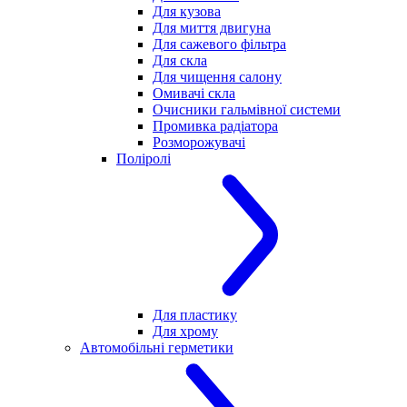
Для кузова
Для миття двигуна
Для сажевого фільтра
Для скла
Для чищення салону
Омивачі скла
Очисники гальмівної системи
Промивка радіатора
Розморожувачі
Поліролі
Для пластику
Для хрому
Автомобільні герметики