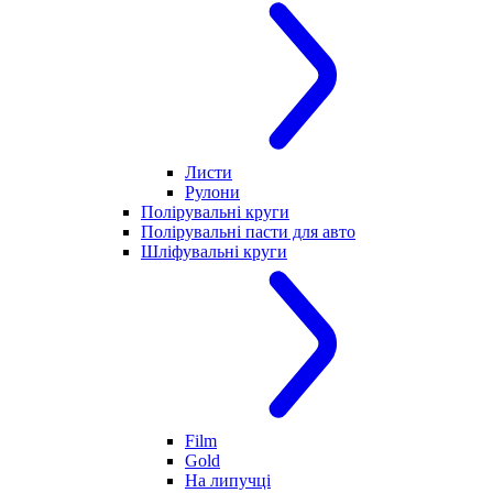
Листи
Рулони
Полірувальні круги
Полірувальні пасти для авто
Шліфувальні круги
Film
Gold
На липучці