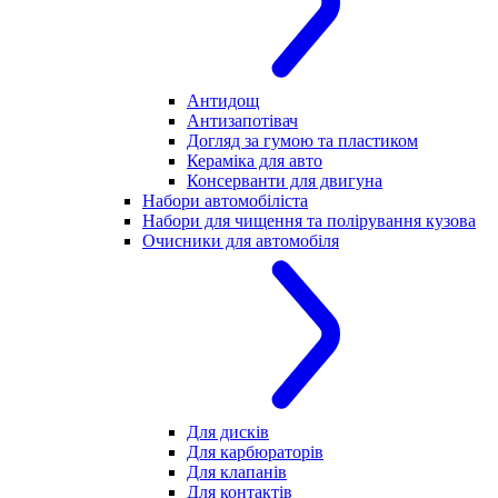
Антидощ
Антизапотівач
Догляд за гумою та пластиком
Кераміка для авто
Консерванти для двигуна
Набори автомобіліста
Набори для чищення та полірування кузова
Очисники для автомобіля
Для дисків
Для карбюраторів
Для клапанів
Для контактів