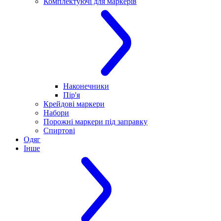
Комплектуючі для маркерів
Наконечники
Пір'я
Крейдові маркери
Набори
Порожні маркери під заправку
Спиртові
Одяг
Інше