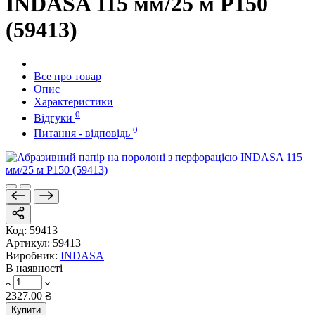
INDASA 115 мм/25 м Р150
(59413)
Все про товар
Опис
Характеристики
0
Відгуки
0
Питання - відповідь
Код:
59413
Артикул:
59413
Виробник:
INDASA
В наявності
2327.00 ₴
Купити