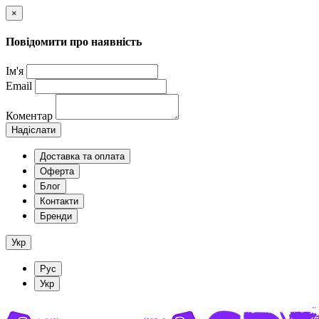
×
Повідомити про наявність
Ім'я
Email
Коментар
Надіслати
Доставка та оплата
Оферта
Блог
Контакти
Бренди
Укр
Рус
Укр