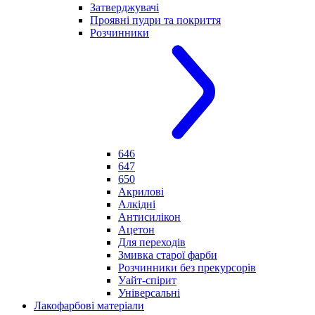
Затверджувачі
Проявні пудри та покриття
Розчинники
646
647
650
Акрилові
Алкідні
Антисилікон
Ацетон
Для переходів
Змивка старої фарби
Розчинники без прекурсорів
Уайт-спірит
Універсальні
Лакофарбові матеріали