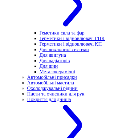
Геметики скла та фар
Герметики і відновлювачі ГПК
Герметики і відновлювачі КП
Для вихлопної системи
Для двигуна
Для радіаторів
Для шин
Металокерамічні
Автомобільні присадки
Автомобільні мастила
Охолоджувальні рідини
Пасти та очисники для рук
Покриття для днища