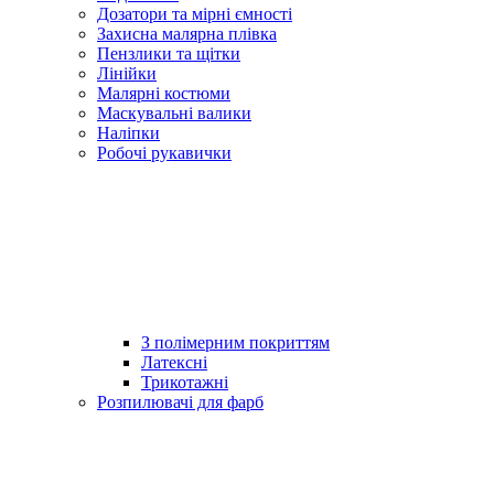
Дозатори та мірні ємності
Захисна малярна плівка
Пензлики та щітки
Лінійки
Малярні костюми
Маскувальні валики
Наліпки
Робочі рукавички
З полімерним покриттям
Латексні
Трикотажні
Розпилювачі для фарб