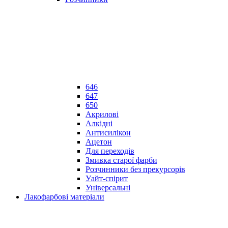
646
647
650
Акрилові
Алкідні
Антисилікон
Ацетон
Для переходів
Змивка старої фарби
Розчинники без прекурсорів
Уайт-спірит
Універсальні
Лакофарбові матеріали