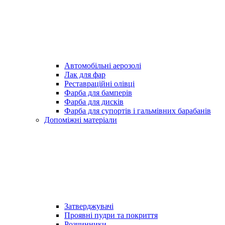
Автомобільні аерозолі
Лак для фар
Реставраційні олівці
Фарба для бамперів
Фарба для дисків
Фарба для супортів і гальмівних барабанів
Допоміжні матеріали
Затверджувачі
Проявні пудри та покриття
Розчинники