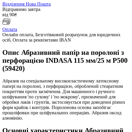
Відділення Нова Пошта
Відправимо завтра
від 90₴
Оплата
Онлайн оплата, Безготівковий розрахунок для юридичних
осіб, Оплата за реквізитами IBAN
Опис Абразивний папір на поролоні з
перфорацією INDASA 115 мм/25 м Р500
(59420)
Абразив на спеціальному високоеластичному латексному
папері на поролоні, з перфорацією, оброблений стеаратним
покриттям проти засмічення. Для машинного і ручного
шліфування 'по сухому' і 'по мокрому', призначений для
обробки лаків і грунтів, застосовується при доведенні різних
форм крайок і контурів. Поролонова основа запобігає
прошліфовки при шліфувальних операціях. Абразив оксид
алюмінію.
Основні характеристики Абразивний