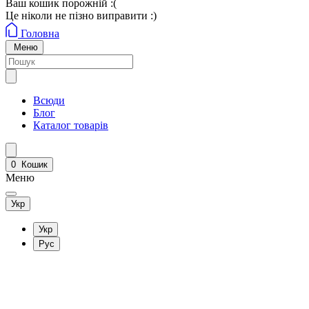
Ваш кошик порожній :(
Це ніколи не пізно виправити :)
Головна
Меню
Всюди
Блог
Каталог товарів
0
Кошик
Меню
Укр
Укр
Рус