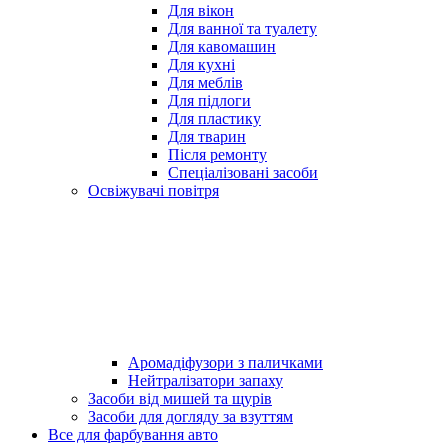
Для вікон
Для ванної та туалету
Для кавомашин
Для кухні
Для меблів
Для підлоги
Для пластику
Для тварин
Після ремонту
Спеціалізовані засоби
Освіжувачі повітря
Аромадіфузори з паличками
Нейтралізатори запаху
Засоби від мишей та щурів
Засоби для догляду за взуттям
Все для фарбування авто