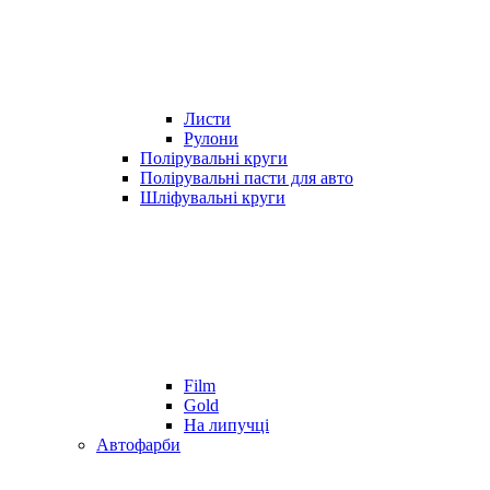
Листи
Рулони
Полірувальні круги
Полірувальні пасти для авто
Шліфувальні круги
Film
Gold
На липучці
Автофарби