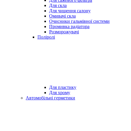
Для сажевого фільтра
Для скла
Для чищення салону
Омивачі скла
Очисники гальмівної системи
Промивка радіатора
Розморожувачі
Поліролі
Для пластику
Для хрому
Автомобільні герметики