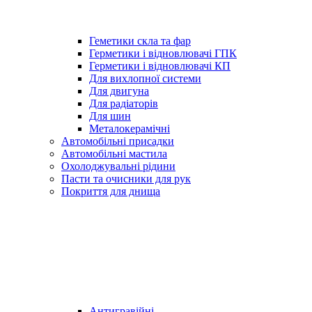
Геметики скла та фар
Герметики і відновлювачі ГПК
Герметики і відновлювачі КП
Для вихлопної системи
Для двигуна
Для радіаторів
Для шин
Металокерамічні
Автомобільні присадки
Автомобільні мастила
Охолоджувальні рідини
Пасти та очисники для рук
Покриття для днища
Антигравійні