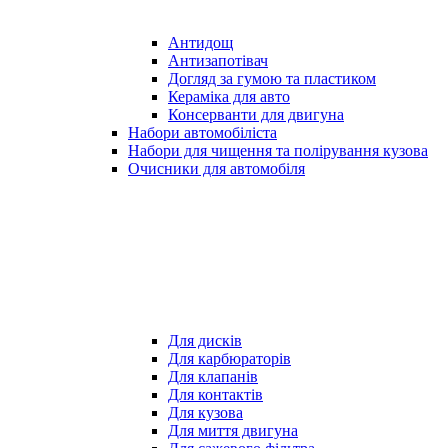
Антидощ
Антизапотівач
Догляд за гумою та пластиком
Кераміка для авто
Консерванти для двигуна
Набори автомобіліста
Набори для чищення та полірування кузова
Очисники для автомобіля
Для дисків
Для карбюраторів
Для клапанів
Для контактів
Для кузова
Для миття двигуна