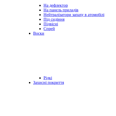
На дефлектор
На панель приладів
Нейтралізатори запаху в атомобілі
Під сидіння
Підвісні
Спрей
Воски
Рідкі
Захисні покриття