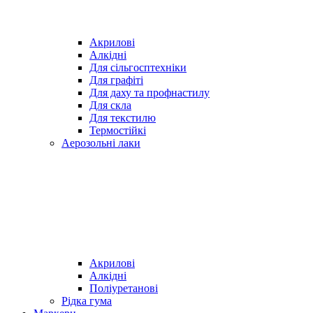
Акрилові
Алкідні
Для cільгосптехніки
Для графіті
Для даху та профнастилу
Для скла
Для текстилю
Термостійкі
Аерозольні лаки
Акрилові
Алкідні
Поліуретанові
Рідка гума