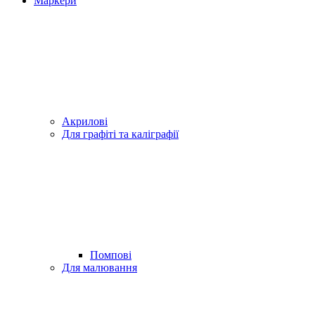
Маркери
Акрилові
Для графіті та каліграфії
Помпові
Для малювання