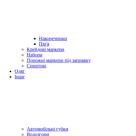
Наконечники
Пір'я
Крейдові маркери
Набори
Порожні маркери під заправку
Спиртові
Одяг
Інше
Автомобільні губки
Водозгони