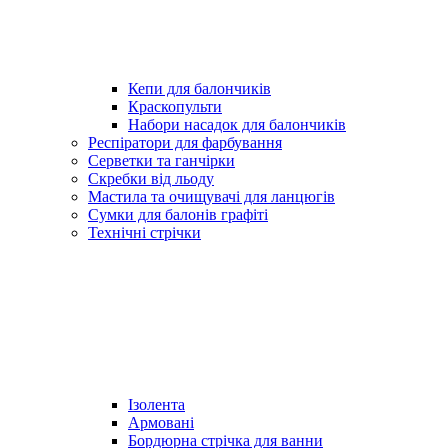
Кепи для балончиків
Краскопульти
Набори насадок для балончиків
Респіратори для фарбування
Серветки та ганчірки
Скребки від льоду
Мастила та очищувачі для ланцюгів
Сумки для балонів графіті
Технічні стрічки
Ізолента
Армовані
Бордюрна стрічка для ванни