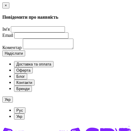
×
Повідомити про наявність
Ім'я
Email
Коментар
Надіслати
Доставка та оплата
Оферта
Блог
Контакти
Бренди
Укр
Рус
Укр