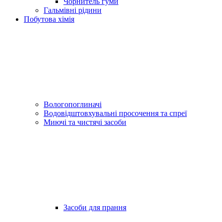
Чорнитель гуми
Гальмівні рідини
Побутова хімія
Вологопоглиначі
Водовідштовхувальні просочення та спреї
Миючі та чистячі засоби
Засоби для прання