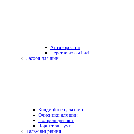
Антикорозійні
Перетворювач іржі
Засоби для шин
Кондиціонер для шин
Очисники для шин
Поліролі для шин
Чорнитель гуми
Гальмівні рідини