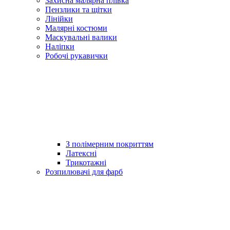
Захисна малярна плівка
Пензлики та щітки
Лінійки
Малярні костюми
Маскувальні валики
Наліпки
Робочі рукавички
З полімерним покриттям
Латексні
Трикотажні
Розпилювачі для фарб