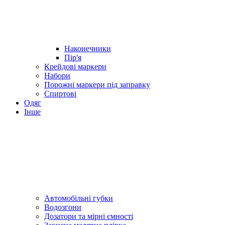
Наконечники
Пір'я
Крейдові маркери
Набори
Порожні маркери під заправку
Спиртові
Одяг
Інше
Автомобільні губки
Водозгони
Дозатори та мірні ємності