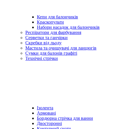
Кепи для балончиків
Краскопульти
Набори насадок для балончиків
Респіратори для фарбування
Серветки та ганчірки
Скребки від льоду
Мастила та очищувачі для ланцюгів
Сумки для балонів графіті
Технічні стрічки
Ізолента
Армовані
Бордюрна стрічка для ванни
Двосторонні
Контурний скотч