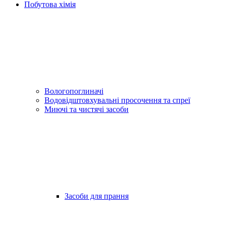
Побутова хімія
Вологопоглиначі
Водовідштовхувальні просочення та спреї
Миючі та чистячі засоби
Засоби для прання