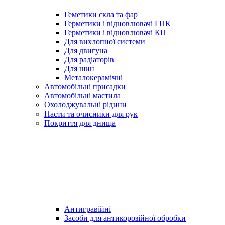
Геметики скла та фар
Герметики і відновлювачі ГПК
Герметики і відновлювачі КП
Для вихлопної системи
Для двигуна
Для радіаторів
Для шин
Металокерамічні
Автомобільні присадки
Автомобільні мастила
Охолоджувальні рідини
Пасти та очисники для рук
Покриття для днища
Антигравійні
Засоби для антикорозійної обробки