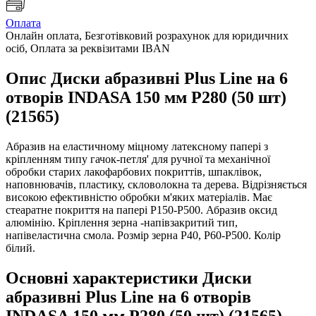
Оплата
Онлайн оплата, Безготівковий розрахунок для юридичних
осіб, Оплата за реквізитами IBAN
Опис Диски абразивні Plus Line на 6
отворів INDASA 150 мм P280 (50 шт)
(21565)
Абразив на еластичному міцному латексному папері з
кріпленням типу гачок-петля' для ручної та механічної
обробки старих лакофарбових покриттів, шпаклівок,
наповнювачів, пластику, скловолокна та дерева. Відрізняється
високою ефективністю обробки м'яких матеріалів. Має
стеаратне покриття на папері Р150-Р500. Абразив оксид
алюмінію. Кріплення зерна -напівзакритий тип,
напівеластична смола. Розмір зерна Р40, Р60-Р500. Колір
білий.
Основні характеристики Диски
абразивні Plus Line на 6 отворів
INDASA 150 мм P280 (50 шт) (21565)