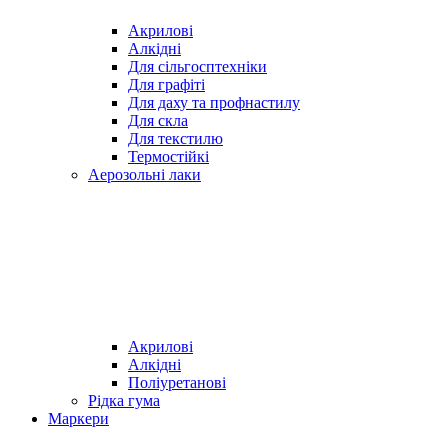
Акрилові
Алкідні
Для cільгосптехніки
Для графіті
Для даху та профнастилу
Для скла
Для текстилю
Термостійкі
Аерозольні лаки
Акрилові
Алкідні
Поліуретанові
Рідка гума
Маркери