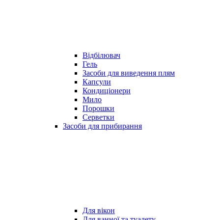
Відбілювач
Гель
Засоби для виведення плям
Капсули
Кондиціонери
Мило
Порошки
Серветки
Засоби для прибирання
Для вікон
Для ванної та туалету