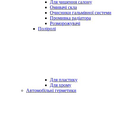
Для чищення салону
Омивачі скла
Очисники гальмівної системи
Промивка радіатора
Розморожувачі
Поліролі
Для пластику
Для хрому
Автомобільні герметики