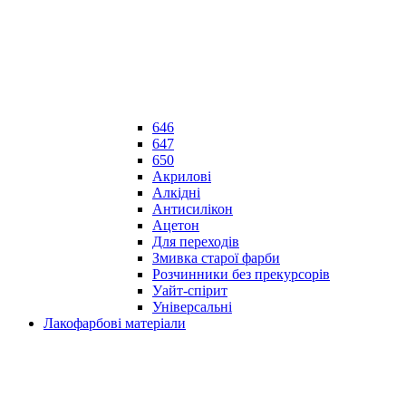
646
647
650
Акрилові
Алкідні
Антисилікон
Ацетон
Для переходів
Змивка старої фарби
Розчинники без прекурсорів
Уайт-спірит
Універсальні
Лакофарбові матеріали