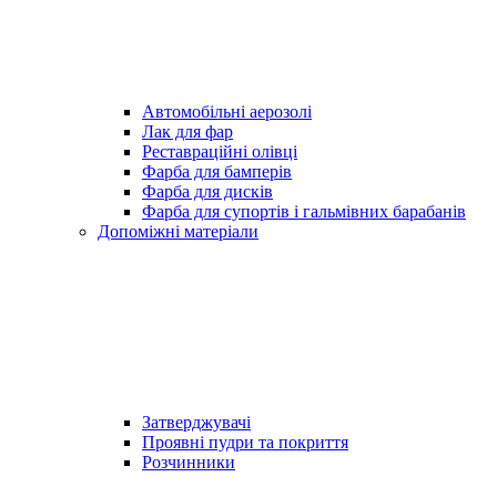
Автомобільні аерозолі
Лак для фар
Реставраційні олівці
Фарба для бамперів
Фарба для дисків
Фарба для супортів і гальмівних барабанів
Допоміжні матеріали
Затверджувачі
Проявні пудри та покриття
Розчинники