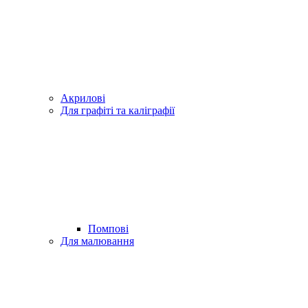
Акрилові
Для графіті та каліграфії
Помпові
Для малювання