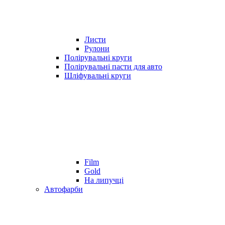
Листи
Рулони
Полірувальні круги
Полірувальні пасти для авто
Шліфувальні круги
Film
Gold
На липучці
Автофарби