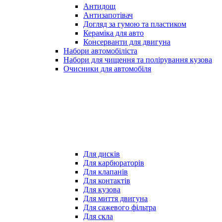
Антидощ
Антизапотівач
Догляд за гумою та пластиком
Кераміка для авто
Консерванти для двигуна
Набори автомобіліста
Набори для чищення та полірування кузова
Очисники для автомобіля
Для дисків
Для карбюраторів
Для клапанів
Для контактів
Для кузова
Для миття двигуна
Для сажевого фільтра
Для скла