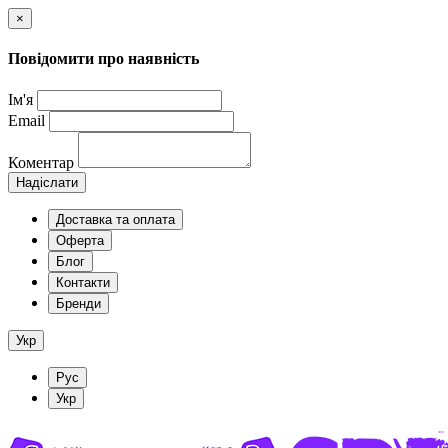
×
Повідомити про наявність
Ім'я
Email
Коментар
Надіслати
Доставка та оплата
Оферта
Блог
Контакти
Бренди
Укр
Рус
Укр