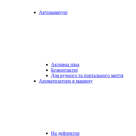
Автошампуні
Активна піна
Безконтактні
Для ручного та портального миття
Ароматизатори в машину
На дефлектор