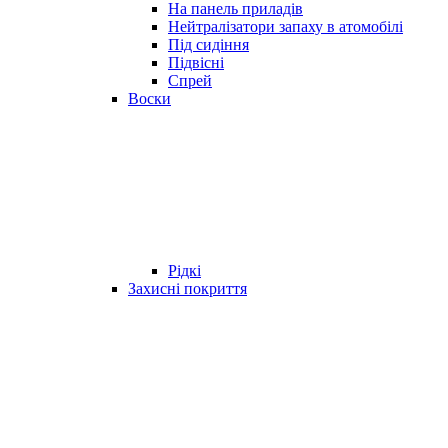
На панель приладів
Нейтралізатори запаху в атомобілі
Під сидіння
Підвісні
Спрей
Воски
Рідкі
Захисні покриття