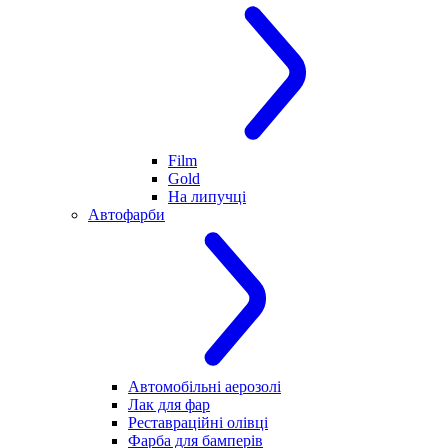
Film
Gold
На липучці
Автофарби
Автомобільні аерозолі
Лак для фар
Реставраційні олівці
Фарба для бамперів