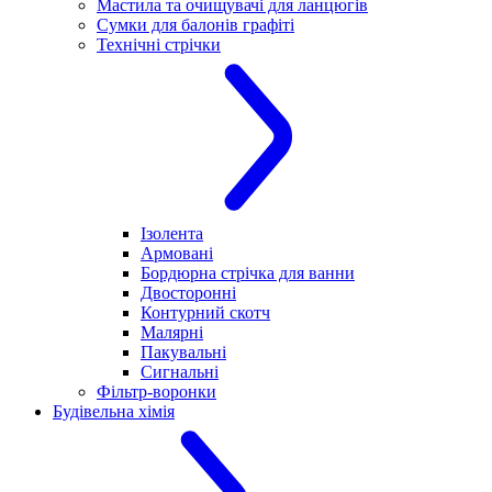
Мастила та очищувачі для ланцюгів
Сумки для балонів графіті
Технічні стрічки
Ізолента
Армовані
Бордюрна стрічка для ванни
Двосторонні
Контурний скотч
Малярні
Пакувальні
Сигнальні
Фільтр-воронки
Будівельна хімія