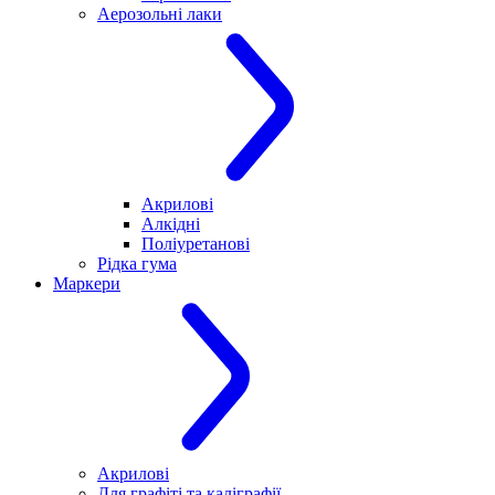
Аерозольні лаки
Акрилові
Алкідні
Поліуретанові
Рідка гума
Маркери
Акрилові
Для графіті та каліграфії