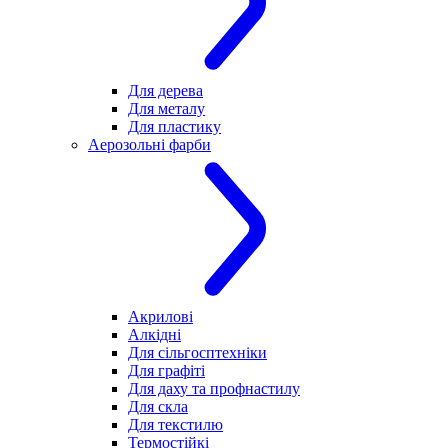
Для дерева
Для металу
Для пластику
Аерозольні фарби
Акрилові
Алкідні
Для cільгосптехніки
Для графіті
Для даху та профнастилу
Для скла
Для текстилю
Термостійкі