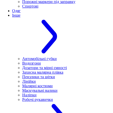
Порожні маркери під заправку
Спиртові
Одяг
Інше
Автомобільні губки
Водозгони
Дозатори та мірні ємності
Захисна малярна плівка
Пензлики та щітки
Лінійки
Малярні костюми
Маскувальні валики
Наліпки
Робочі рукавички