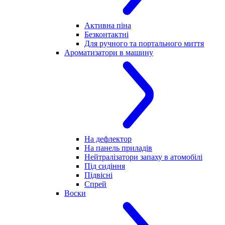
Активна піна
Безконтактні
Для ручного та портального миття
Ароматизатори в машину
На дефлектор
На панель приладів
Нейтралізатори запаху в атомобілі
Під сидіння
Підвісні
Спрей
Воски