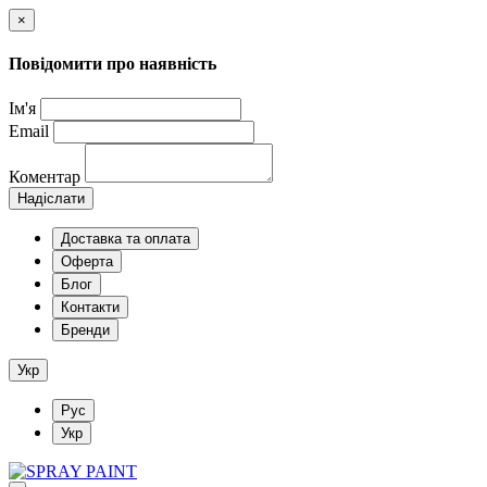
×
Повідомити про наявність
Ім'я
Email
Коментар
Надіслати
Доставка та оплата
Оферта
Блог
Контакти
Бренди
Укр
Рус
Укр