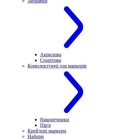
Заправки
Акрилова
Спиртова
Комплектуючі для маркерів
Наконечники
Пір'я
Крейдові маркери
Набори