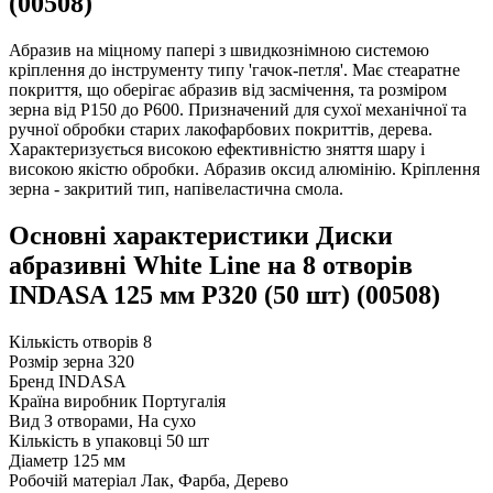
(00508)
Абразив на міцному папері з швидкознімною системою
кріплення до інструменту типу 'гачок-петля'. Має стеаратне
покриття, що оберігає абразив від засмічення, та розміром
зерна від Р150 до Р600. Призначений для сухої механічної та
ручної обробки старих лакофарбових покриттів, дерева.
Характеризується високою ефективністю зняття шару і
високою якістю обробки. Абразив оксид алюмінію. Кріплення
зерна - закритий тип, напівеластична смола.
Основні характеристики Диски
абразивні White Line на 8 отворів
INDASA 125 мм P320 (50 шт) (00508)
Кількість отворів
8
Розмір зерна
320
Бренд
INDASA
Країна виробник
Португалія
Вид
З отворами, На сухо
Кількість в упаковці
50 шт
Діаметр
125 мм
Робочій матеріал
Лак, Фарба, Дерево