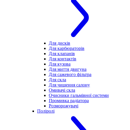
Для дисків
Для карбюраторів
Для клапанів
Для контактів
Для кузова
Для миття двигуна
Для сажевого фільтра
Для скла
Для чищення салону
Омивачі скла
Очисники гальмівної системи
Промивка радіатора
Розморожувачі
Поліролі