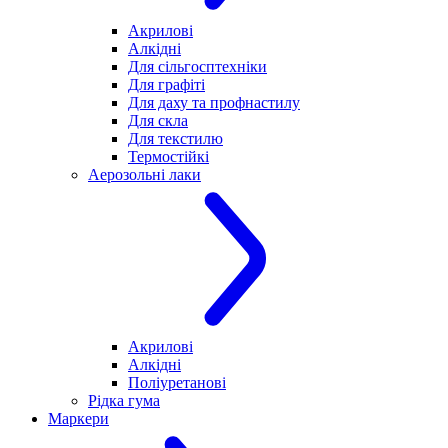
Акрилові
Алкідні
Для cільгосптехніки
Для графіті
Для даху та профнастилу
Для скла
Для текстилю
Термостійкі
Аерозольні лаки
Акрилові
Алкідні
Поліуретанові
Рідка гума
Маркери