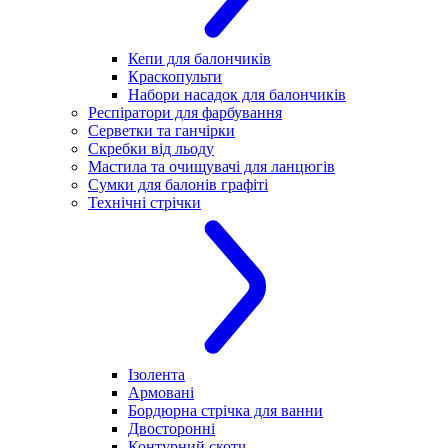
Кепи для балончиків
Краскопульти
Набори насадок для балончиків
Респіратори для фарбування
Серветки та ганчірки
Скребки від льоду
Мастила та очищувачі для ланцюгів
Сумки для балонів графіті
Технічні стрічки
Ізолента
Армовані
Бордюрна стрічка для ванни
Двосторонні
Контурний скотч