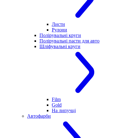
Листи
Рулони
Полірувальні круги
Полірувальні пасти для авто
Шліфувальні круги
Film
Gold
На липучці
Автофарби