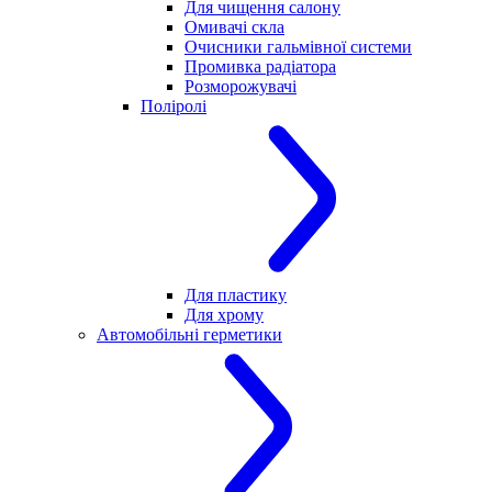
Для чищення салону
Омивачі скла
Очисники гальмівної системи
Промивка радіатора
Розморожувачі
Поліролі
Для пластику
Для хрому
Автомобільні герметики