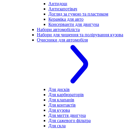
Антидощ
Антизапотівач
Догляд за гумою та пластиком
Кераміка для авто
Консерванти для двигуна
Набори автомобіліста
Набори для чищення та полірування кузова
Очисники для автомобіля
Для дисків
Для карбюраторів
Для клапанів
Для контактів
Для кузова
Для миття двигуна
Для сажевого фільтра
Для скла