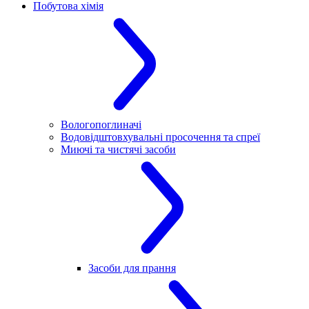
Побутова хімія
Вологопоглиначі
Водовідштовхувальні просочення та спреї
Миючі та чистячі засоби
Засоби для прання