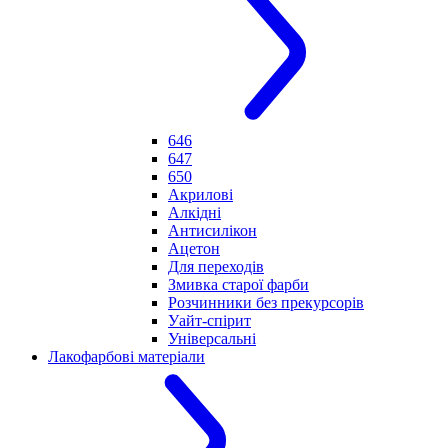
646
647
650
Акрилові
Алкідні
Антисилікон
Ацетон
Для переходів
Змивка старої фарби
Розчинники без прекурсорів
Уайт-спірит
Універсальні
Лакофарбові матеріали