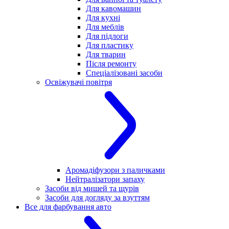
Для кавомашин
Для кухні
Для меблів
Для підлоги
Для пластику
Для тварин
Після ремонту
Спеціалізовані засоби
Освіжувачі повітря
Аромадіфузори з паличками
Нейтралізатори запаху
Засоби від мишей та щурів
Засоби для догляду за взуттям
Все для фарбування авто