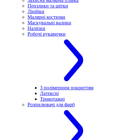
Захисна малярна плівка
Пензлики та щітки
Лінійки
Малярні костюми
Маскувальні валики
Наліпки
Робочі рукавички
З полімерним покриттям
Латексні
Трикотажні
Розпилювачі для фарб