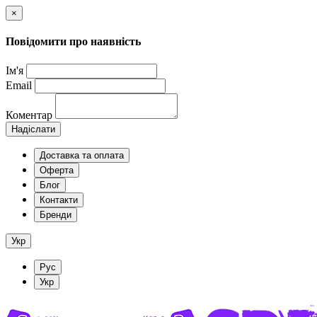
×
Повідомити про наявність
Ім'я
Email
Коментар
Надіслати
Доставка та оплата
Оферта
Блог
Контакти
Бренди
Укр
Рус
Укр