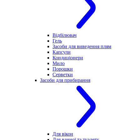
Відбілювач
Гель
Засоби для виведення плям
Капсули
Кондиціонери
Мило
Порошки
Серветки
Засоби для прибирання
Для вікон
Для ванної та туалету