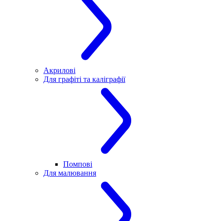
Акрилові
Для графіті та каліграфії
Помпові
Для малювання