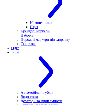
Наконечники
Пір'я
Крейдові маркери
Набори
Порожні маркери під заправку
Спиртові
Одяг
Інше
Автомобільні губки
Водозгони
Дозатори та мірні ємності