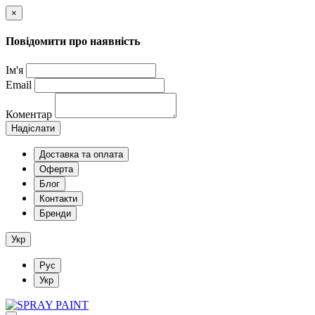
×
Повідомити про наявність
Ім'я
Email
Коментар
Надіслати
Доставка та оплата
Оферта
Блог
Контакти
Бренди
Укр
Рус
Укр