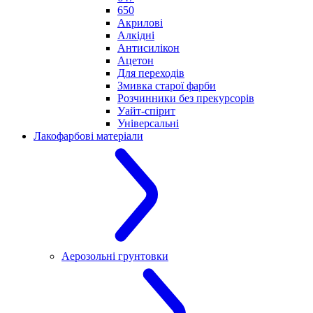
650
Акрилові
Алкідні
Антисилікон
Ацетон
Для переходів
Змивка старої фарби
Розчинники без прекурсорів
Уайт-спірит
Універсальні
Лакофарбові матеріали
Аерозольні грунтовки