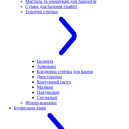
Мастила та очищувачі для ланцюгів
Сумки для балонів графіті
Технічні стрічки
Ізолента
Армовані
Бордюрна стрічка для ванни
Двосторонні
Контурний скотч
Малярні
Пакувальні
Сигнальні
Фільтр-воронки
Будівельна хімія