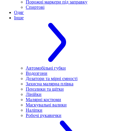
Порожні маркери під заправку
Спиртові
Одяг
Інше
Автомобільні губки
Водозгони
Дозатори та мірні ємності
Захисна малярна плівка
Пензлики та щітки
Лінійки
Малярні костюми
Маскувальні валики
Наліпки
Робочі рукавички