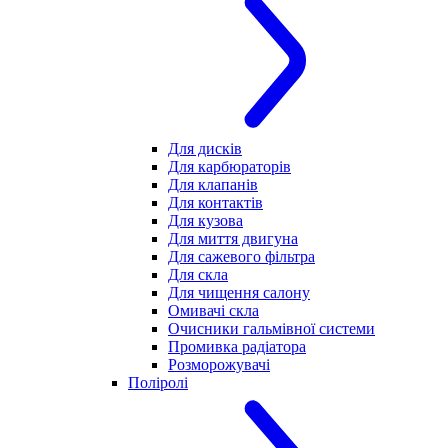
Для дисків
Для карбюраторів
Для клапанів
Для контактів
Для кузова
Для миття двигуна
Для сажевого фільтра
Для скла
Для чищення салону
Омивачі скла
Очисники гальмівної системи
Промивка радіатора
Розморожувачі
Поліролі