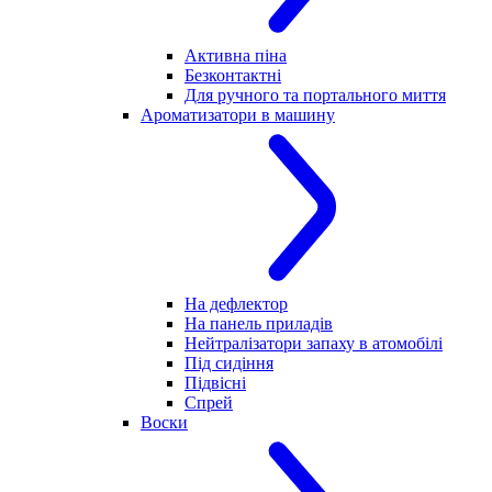
Активна піна
Безконтактні
Для ручного та портального миття
Ароматизатори в машину
На дефлектор
На панель приладів
Нейтралізатори запаху в атомобілі
Під сидіння
Підвісні
Спрей
Воски