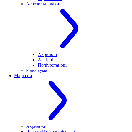
Аерозольні лаки
Акрилові
Алкідні
Поліуретанові
Рідка гума
Маркери
Акрилові
Для графіті та каліграфії