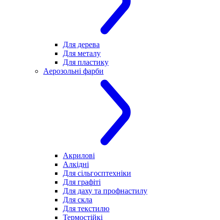
Для дерева
Для металу
Для пластику
Аерозольні фарби
Акрилові
Алкідні
Для cільгосптехніки
Для графіті
Для даху та профнастилу
Для скла
Для текстилю
Термостійкі