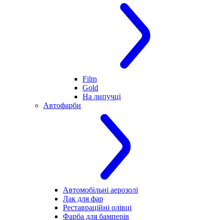
Film
Gold
На липучці
Автофарби
Автомобільні аерозолі
Лак для фар
Реставраційні олівці
Фарба для бамперів