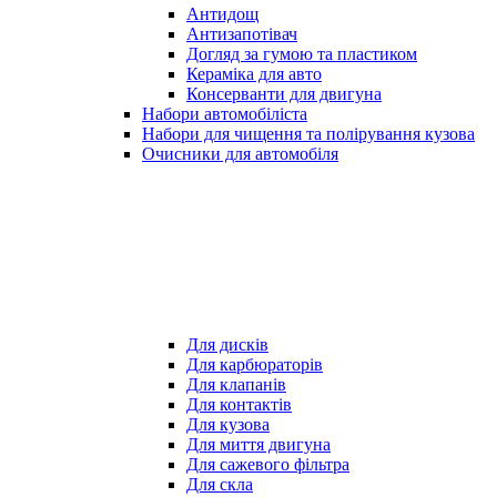
Антидощ
Антизапотівач
Догляд за гумою та пластиком
Кераміка для авто
Консерванти для двигуна
Набори автомобіліста
Набори для чищення та полірування кузова
Очисники для автомобіля
Для дисків
Для карбюраторів
Для клапанів
Для контактів
Для кузова
Для миття двигуна
Для сажевого фільтра
Для скла