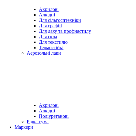
Акрилові
Алкідні
Для cільгосптехніки
Для графіті
Для даху та профнастилу
Для скла
Для текстилю
Термостійкі
Аерозольні лаки
Акрилові
Алкідні
Поліуретанові
Рідка гума
Маркери