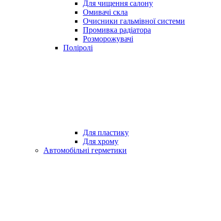
Для чищення салону
Омивачі скла
Очисники гальмівної системи
Промивка радіатора
Розморожувачі
Поліролі
Для пластику
Для хрому
Автомобільні герметики