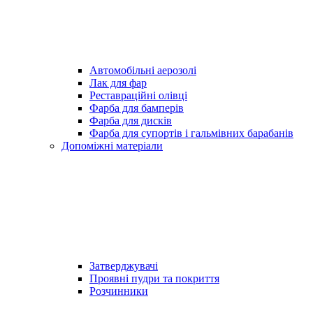
Автомобільні аерозолі
Лак для фар
Реставраційні олівці
Фарба для бамперів
Фарба для дисків
Фарба для супортів і гальмівних барабанів
Допоміжні матеріали
Затверджувачі
Проявні пудри та покриття
Розчинники