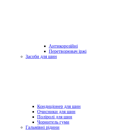
Антикорозійні
Перетворювач іржі
Засоби для шин
Кондиціонер для шин
Очисники для шин
Поліролі для шин
Чорнитель гуми
Гальмівні рідини