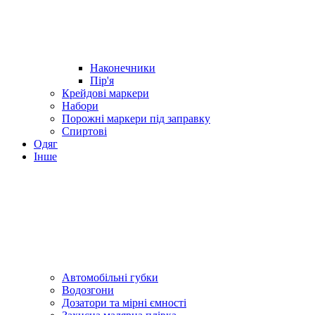
Наконечники
Пір'я
Крейдові маркери
Набори
Порожні маркери під заправку
Спиртові
Одяг
Інше
Автомобільні губки
Водозгони
Дозатори та мірні ємності