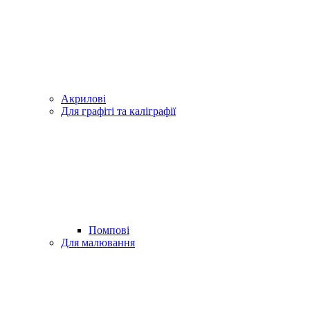
Акрилові
Для графіті та каліграфії
Помпові
Для малювання