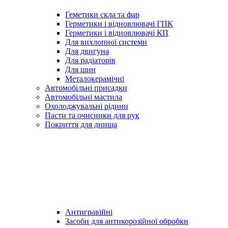
Геметики скла та фар
Герметики і відновлювачі ГПК
Герметики і відновлювачі КП
Для вихлопної системи
Для двигуна
Для радіаторів
Для шин
Металокерамічні
Автомобільні присадки
Автомобільні мастила
Охолоджувальні рідини
Пасти та очисники для рук
Покриття для днища
Антигравійні
Засоби для антикорозійної обробки