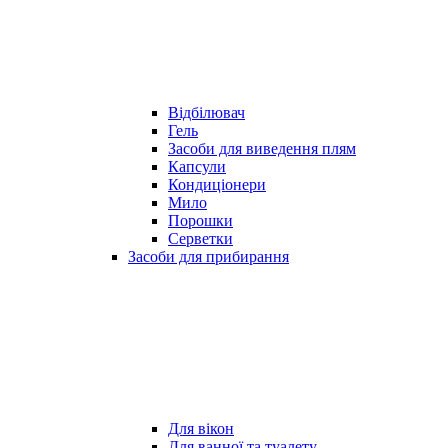
Відбілювач
Гель
Засоби для виведення плям
Капсули
Кондиціонери
Мило
Порошки
Серветки
Засоби для прибирання
Для вікон
Для ванної та туалету