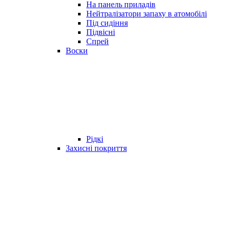
На панель приладів
Нейтралізатори запаху в атомобілі
Під сидіння
Підвісні
Спрей
Воски
Рідкі
Захисні покриття