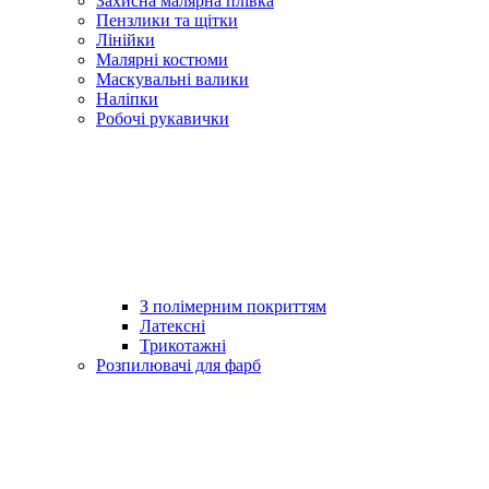
Захисна малярна плівка
Пензлики та щітки
Лінійки
Малярні костюми
Маскувальні валики
Наліпки
Робочі рукавички
З полімерним покриттям
Латексні
Трикотажні
Розпилювачі для фарб