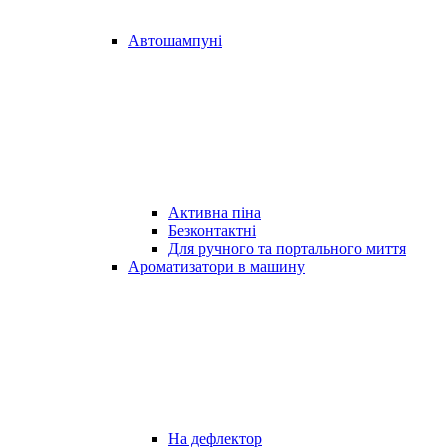
Автошампуні
Активна піна
Безконтактні
Для ручного та портального миття
Ароматизатори в машину
На дефлектор