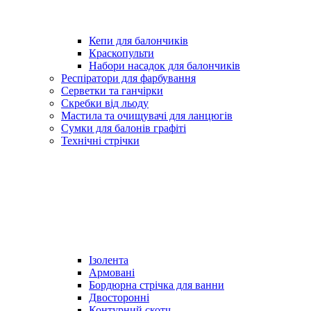
Кепи для балончиків
Краскопульти
Набори насадок для балончиків
Респіратори для фарбування
Серветки та ганчірки
Скребки від льоду
Мастила та очищувачі для ланцюгів
Сумки для балонів графіті
Технічні стрічки
Ізолента
Армовані
Бордюрна стрічка для ванни
Двосторонні
Контурний скотч