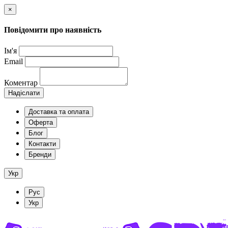
×
Повідомити про наявність
Ім'я
Email
Коментар
Надіслати
Доставка та оплата
Оферта
Блог
Контакти
Бренди
Укр
Рус
Укр