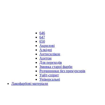
646
647
650
Акрилові
Алкідні
Антисилікон
Ацетон
Для переходів
Змивка старої фарби
Розчинники без прекурсорів
Уайт-спірит
Універсальні
Лакофарбові матеріали