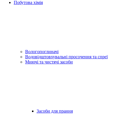
Побутова хімія
Вологопоглиначі
Водовідштовхувальні просочення та спреї
Миючі та чистячі засоби
Засоби для прання