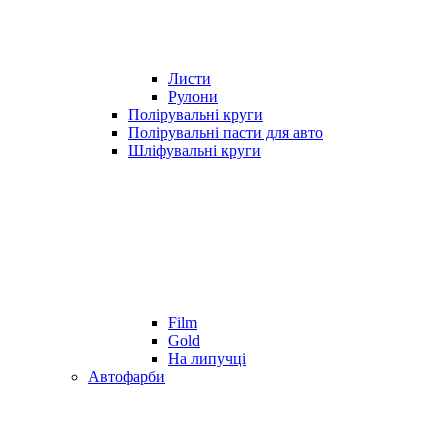
Листи
Рулони
Полірувальні круги
Полірувальні пасти для авто
Шліфувальні круги
Film
Gold
На липучці
Автофарби