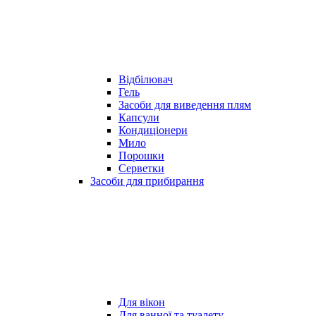
Відбілювач
Гель
Засоби для виведення плям
Капсули
Кондиціонери
Мило
Порошки
Серветки
Засоби для прибирання
Для вікон
Для ванної та туалету