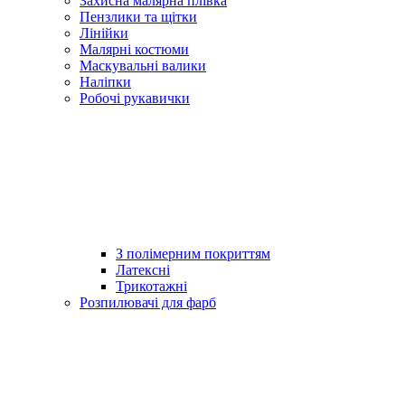
Захисна малярна плівка
Пензлики та щітки
Лінійки
Малярні костюми
Маскувальні валики
Наліпки
Робочі рукавички
З полімерним покриттям
Латексні
Трикотажні
Розпилювачі для фарб