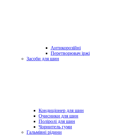
Антикорозійні
Перетворювач іржі
Засоби для шин
Кондиціонер для шин
Очисники для шин
Поліролі для шин
Чорнитель гуми
Гальмівні рідини