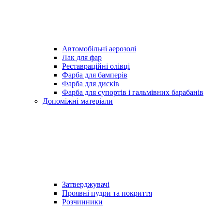
Автомобільні аерозолі
Лак для фар
Реставраційні олівці
Фарба для бамперів
Фарба для дисків
Фарба для супортів і гальмівних барабанів
Допоміжні матеріали
Затверджувачі
Проявні пудри та покриття
Розчинники