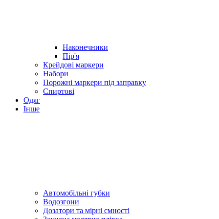
Наконечники
Пір'я
Крейдові маркери
Набори
Порожні маркери під заправку
Спиртові
Одяг
Інше
Автомобільні губки
Водозгони
Дозатори та мірні ємності