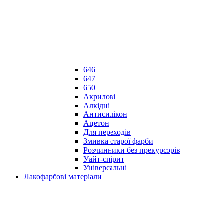
646
647
650
Акрилові
Алкідні
Антисилікон
Ацетон
Для переходів
Змивка старої фарби
Розчинники без прекурсорів
Уайт-спірит
Універсальні
Лакофарбові матеріали