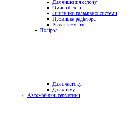
Для чищення салону
Омивачі скла
Очисники гальмівної системи
Промивка радіатора
Розморожувачі
Поліролі
Для пластику
Для хрому
Автомобільні герметики