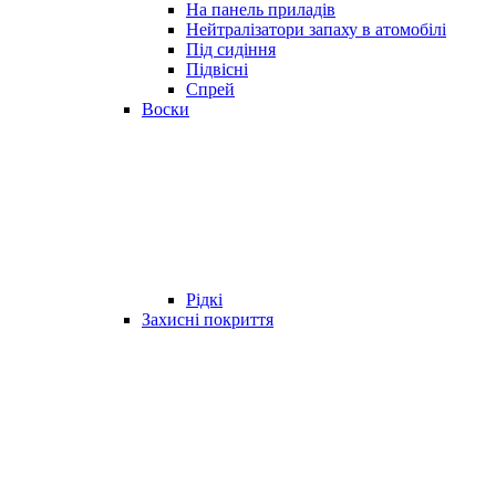
На панель приладів
Нейтралізатори запаху в атомобілі
Під сидіння
Підвісні
Спрей
Воски
Рідкі
Захисні покриття