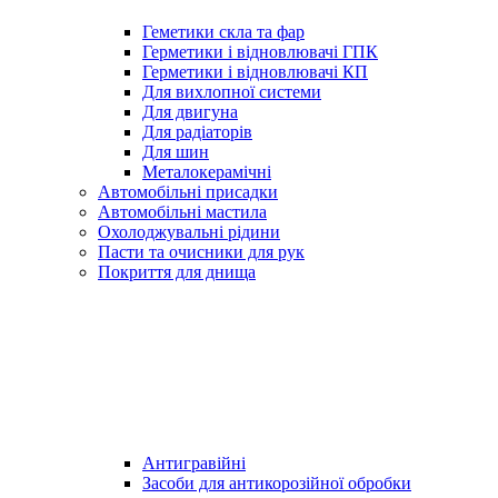
Геметики скла та фар
Герметики і відновлювачі ГПК
Герметики і відновлювачі КП
Для вихлопної системи
Для двигуна
Для радіаторів
Для шин
Металокерамічні
Автомобільні присадки
Автомобільні мастила
Охолоджувальні рідини
Пасти та очисники для рук
Покриття для днища
Антигравійні
Засоби для антикорозійної обробки