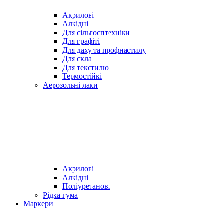
Акрилові
Алкідні
Для cільгосптехніки
Для графіті
Для даху та профнастилу
Для скла
Для текстилю
Термостійкі
Аерозольні лаки
Акрилові
Алкідні
Поліуретанові
Рідка гума
Маркери