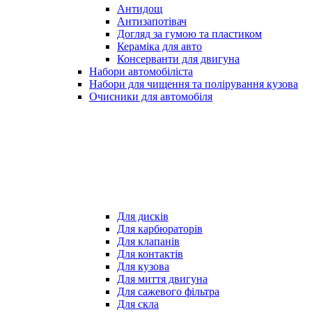
Антидощ
Антизапотівач
Догляд за гумою та пластиком
Кераміка для авто
Консерванти для двигуна
Набори автомобіліста
Набори для чищення та полірування кузова
Очисники для автомобіля
Для дисків
Для карбюраторів
Для клапанів
Для контактів
Для кузова
Для миття двигуна
Для сажевого фільтра
Для скла