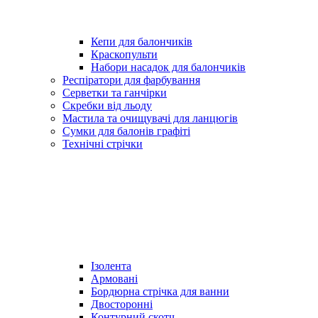
Кепи для балончиків
Краскопульти
Набори насадок для балончиків
Респіратори для фарбування
Серветки та ганчірки
Скребки від льоду
Мастила та очищувачі для ланцюгів
Сумки для балонів графіті
Технічні стрічки
Ізолента
Армовані
Бордюрна стрічка для ванни
Двосторонні
Контурний скотч