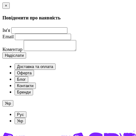
×
Повідомити про наявність
Ім'я
Email
Коментар
Надіслати
Доставка та оплата
Оферта
Блог
Контакти
Бренди
Укр
Рус
Укр