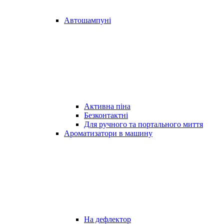
Автошампуні
Активна піна
Безконтактні
Для ручного та портального миття
Ароматизатори в машину
На дефлектор