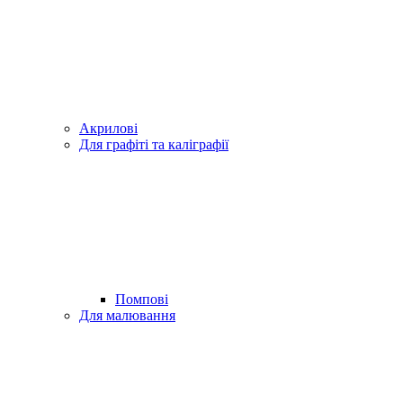
Акрилові
Для графіті та каліграфії
Помпові
Для малювання