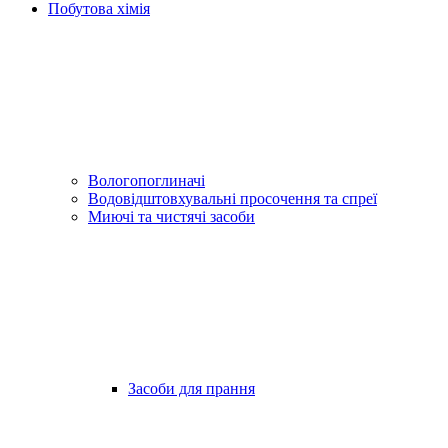
Побутова хімія
Вологопоглиначі
Водовідштовхувальні просочення та спреї
Миючі та чистячі засоби
Засоби для прання