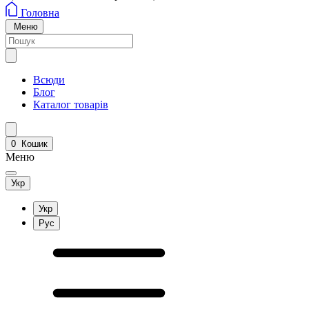
Головна
Меню
Всюди
Блог
Каталог товарів
0
Кошик
Меню
Укр
Укр
Рус