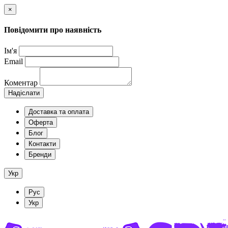
×
Повідомити про наявність
Ім'я
Email
Коментар
Надіслати
Доставка та оплата
Оферта
Блог
Контакти
Бренди
Укр
Рус
Укр