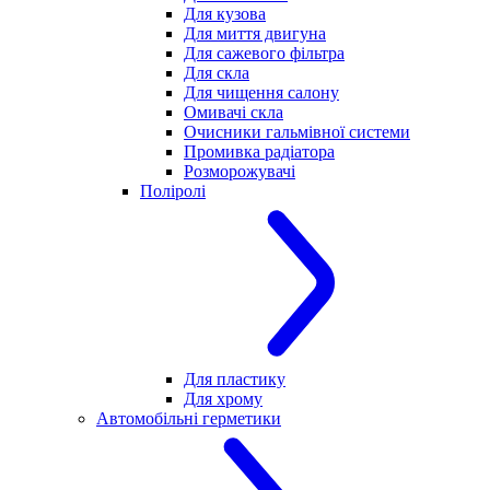
Для кузова
Для миття двигуна
Для сажевого фільтра
Для скла
Для чищення салону
Омивачі скла
Очисники гальмівної системи
Промивка радіатора
Розморожувачі
Поліролі
Для пластику
Для хрому
Автомобільні герметики