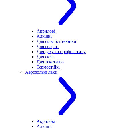
Акрилові
Алкідні
Для cільгосптехніки
Для графіті
Для даху та профнастилу
Для скла
Для текстилю
Термостійкі
Аерозольні лаки
Акрилові
Алкідні