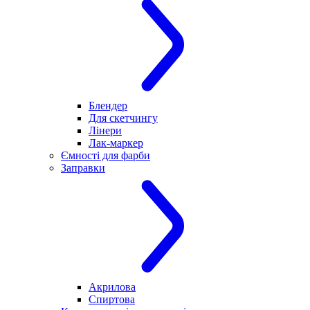
Блендер
Для скетчингу
Лінери
Лак-маркер
Ємності для фарби
Заправки
Акрилова
Спиртова