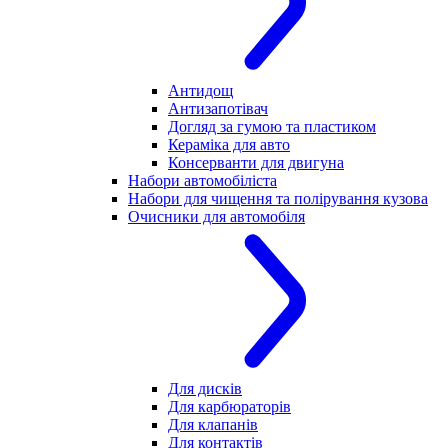
Антидощ
Антизапотівач
Догляд за гумою та пластиком
Кераміка для авто
Консерванти для двигуна
Набори автомобіліста
Набори для чищення та полірування кузова
Очисники для автомобіля
Для дисків
Для карбюраторів
Для клапанів
Для контактів