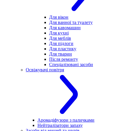
Для вікон
Для ванної та туалету
Для кавомашин
Для кухні
Для меблів
Для підлоги
Для пластику
Для тварин
Після ремонту
Спеціалізовані засоби
Освіжувачі повітря
Аромадіфузори з паличками
Нейтралізатори запаху
Засоби від мишей та щурів