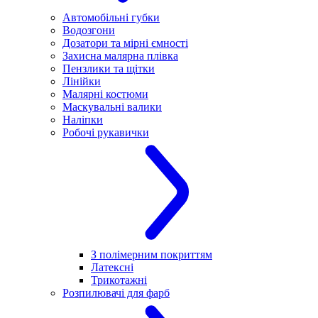
Автомобільні губки
Водозгони
Дозатори та мірні ємності
Захисна малярна плівка
Пензлики та щітки
Лінійки
Малярні костюми
Маскувальні валики
Наліпки
Робочі рукавички
З полімерним покриттям
Латексні
Трикотажні
Розпилювачі для фарб