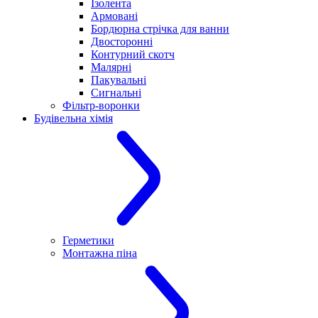
Ізолента
Армовані
Бордюрна стрічка для ванни
Двосторонні
Контурний скотч
Малярні
Пакувальні
Сигнальні
Фільтр-воронки
Будівельна хімія
Герметики
Монтажна піна