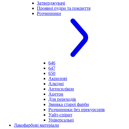
Затверджувачі
Проявні пудри та покриття
Розчинники
646
647
650
Акрилові
Алкідні
Антисилікон
Ацетон
Для переходів
Змивка старої фарби
Розчинники без прекурсорів
Уайт-спірит
Універсальні
Лакофарбові матеріали