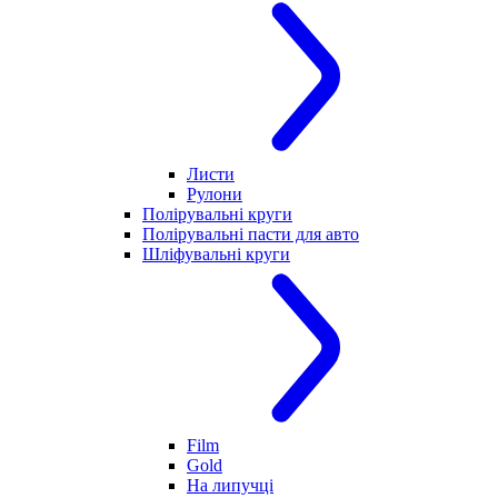
Листи
Рулони
Полірувальні круги
Полірувальні пасти для авто
Шліфувальні круги
Film
Gold
На липучці