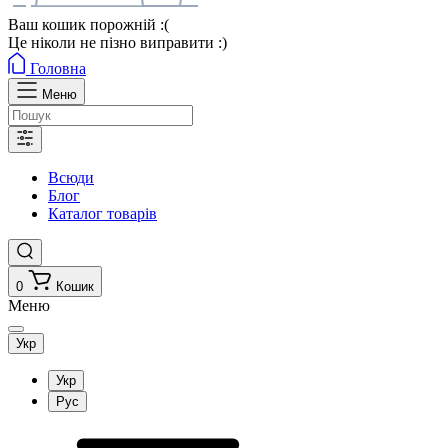
Ваш кошик порожній :(
Це ніколи не пізно виправити :)
Головна
Меню
Всюди
Блог
Каталог товарів
0
Кошик
Меню
Укр
Укр
Рус