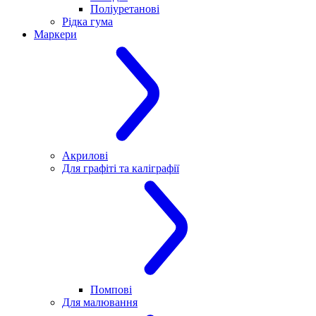
Поліуретанові
Рідка гума
Маркери
Акрилові
Для графіті та каліграфії
Помпові
Для малювання