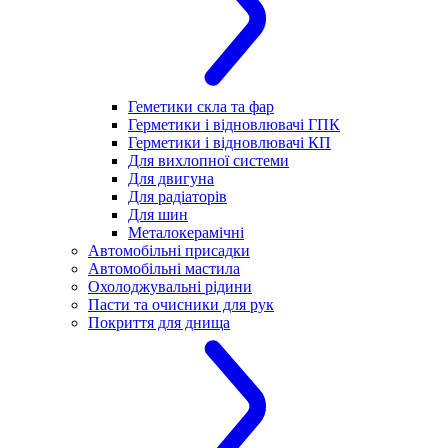
Геметики скла та фар
Герметики і відновлювачі ГПК
Герметики і відновлювачі КП
Для вихлопної системи
Для двигуна
Для радіаторів
Для шин
Металокерамічні
Автомобільні присадки
Автомобільні мастила
Охолоджувальні рідини
Пасти та очисники для рук
Покриття для днища