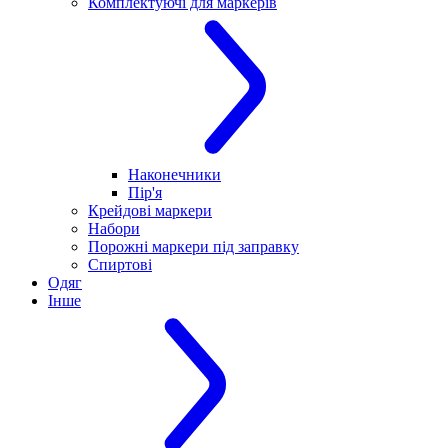
Комплектуючі для маркерів
Наконечники
Пір'я
Крейдові маркери
Набори
Порожні маркери під заправку
Спиртові
Одяг
Інше