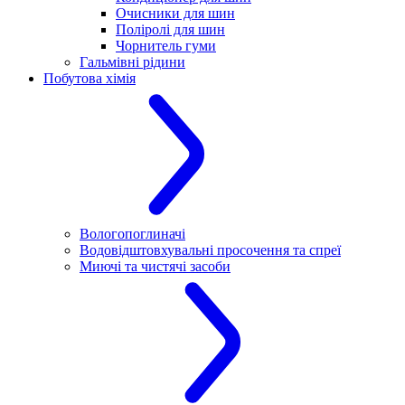
Очисники для шин
Поліролі для шин
Чорнитель гуми
Гальмівні рідини
Побутова хімія
Вологопоглиначі
Водовідштовхувальні просочення та спреї
Миючі та чистячі засоби