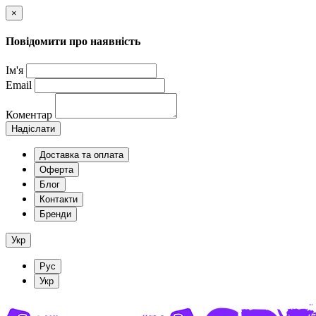
×
Повідомити про наявність
Ім'я
Email
Коментар
Надіслати
Доставка та оплата
Оферта
Блог
Контакти
Бренди
Укр
Рус
Укр