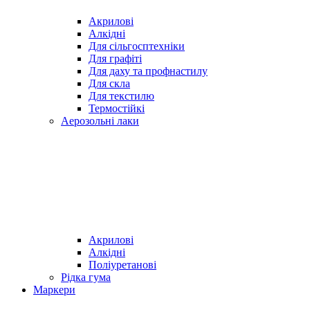
Акрилові
Алкідні
Для cільгосптехніки
Для графіті
Для даху та профнастилу
Для скла
Для текстилю
Термостійкі
Аерозольні лаки
Акрилові
Алкідні
Поліуретанові
Рідка гума
Маркери