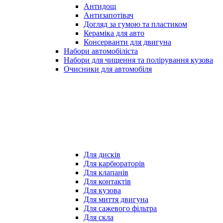
Антидощ
Антизапотівач
Догляд за гумою та пластиком
Кераміка для авто
Консерванти для двигуна
Набори автомобіліста
Набори для чищення та полірування кузова
Очисники для автомобіля
Для дисків
Для карбюраторів
Для клапанів
Для контактів
Для кузова
Для миття двигуна
Для сажевого фільтра
Для скла