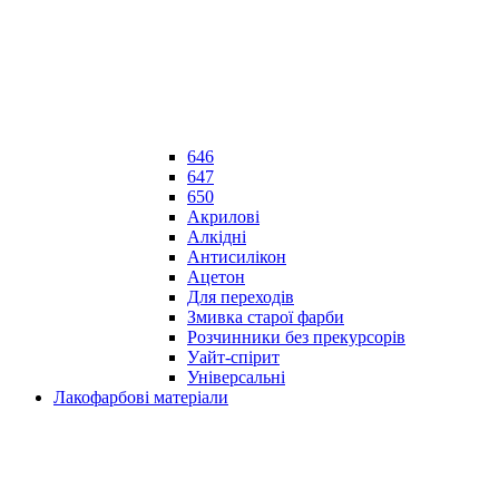
646
647
650
Акрилові
Алкідні
Антисилікон
Ацетон
Для переходів
Змивка старої фарби
Розчинники без прекурсорів
Уайт-спірит
Універсальні
Лакофарбові матеріали