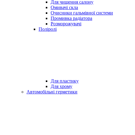
Для чищення салону
Омивачі скла
Очисники гальмівної системи
Промивка радіатора
Розморожувачі
Поліролі
Для пластику
Для хрому
Автомобільні герметики