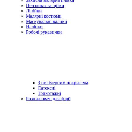
Захисна малярна плівка
Пензлики та щітки
Лінійки
Малярні костюми
Маскувальні валики
Наліпки
Робочі рукавички
З полімерним покриттям
Латексні
Трикотажні
Розпилювачі для фарб