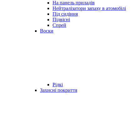
На панель приладів
Нейтралізатори запаху в атомобілі
Під сидіння
Підвісні
Спрей
Воски
Рідкі
Захисні покриття