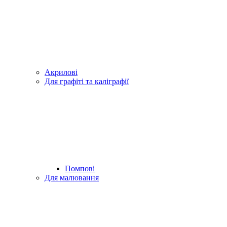
Акрилові
Для графіті та каліграфії
Помпові
Для малювання