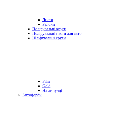
Листи
Рулони
Полірувальні круги
Полірувальні пасти для авто
Шліфувальні круги
Film
Gold
На липучці
Автофарби