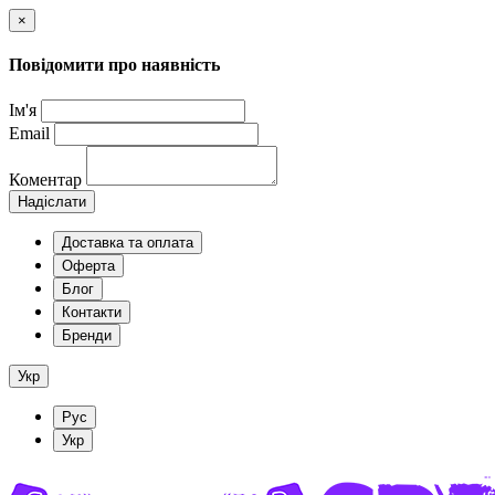
×
Повідомити про наявність
Ім'я
Email
Коментар
Надіслати
Доставка та оплата
Оферта
Блог
Контакти
Бренди
Укр
Рус
Укр