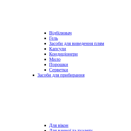
Відбілювач
Гель
Засоби для виведення плям
Капсули
Кондиціонери
Мило
Порошки
Серветки
Засоби для прибирання
Для вікон
Для ванної та туалету