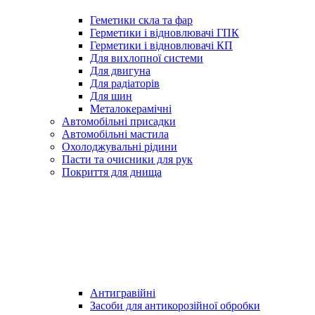
Геметики скла та фар
Герметики і відновлювачі ГПК
Герметики і відновлювачі КП
Для вихлопної системи
Для двигуна
Для радіаторів
Для шин
Металокерамічні
Автомобільні присадки
Автомобільні мастила
Охолоджувальні рідини
Пасти та очисники для рук
Покриття для днища
Антигравійні
Засоби для антикорозійної обробки