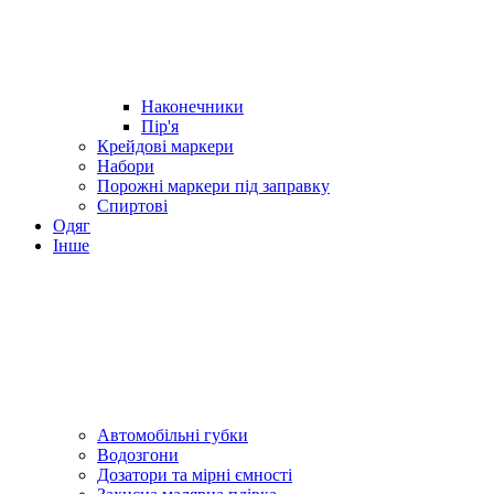
Наконечники
Пір'я
Крейдові маркери
Набори
Порожні маркери під заправку
Спиртові
Одяг
Інше
Автомобільні губки
Водозгони
Дозатори та мірні ємності