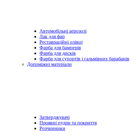
Автомобільні аерозолі
Лак для фар
Реставраційні олівці
Фарба для бамперів
Фарба для дисків
Фарба для супортів і гальмівних барабанів
Допоміжні матеріали
Затверджувачі
Проявні пудри та покриття
Розчинники