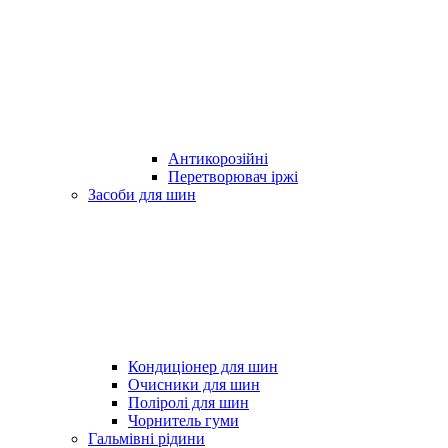
Антикорозійні
Перетворювач іржі
Засоби для шин
Кондиціонер для шин
Очисники для шин
Поліролі для шин
Чорнитель гуми
Гальмівні рідини