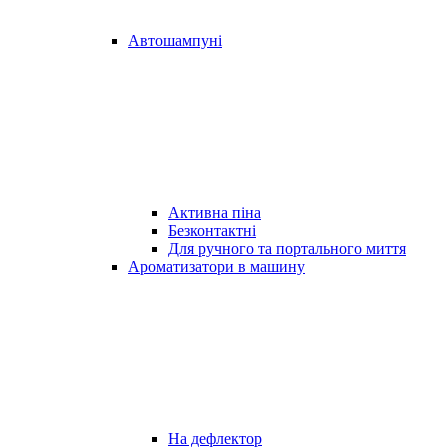
Автошампуні
Активна піна
Безконтактні
Для ручного та портального миття
Ароматизатори в машину
На дефлектор