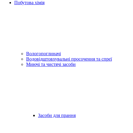
Побутова хімія
Вологопоглиначі
Водовідштовхувальні просочення та спреї
Миючі та чистячі засоби
Засоби для прання