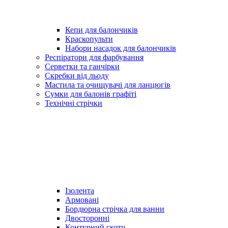
Кепи для балончиків
Краскопульти
Набори насадок для балончиків
Респіратори для фарбування
Серветки та ганчірки
Скребки від льоду
Мастила та очищувачі для ланцюгів
Сумки для балонів графіті
Технічні стрічки
Ізолента
Армовані
Бордюрна стрічка для ванни
Двосторонні
Контурний скотч