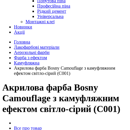
Побутова піна
Професійна піна
Рідкий цемент
Універсальна
Монтажні клеї
Новинки
Акції
Головна
Лакофарбові матеріали
Аерозольні фарби
Фарба з ефектом
Камуфляжна
Акрилова фарба Bosny Camouflage з камуфляжним
ефектом світло-сірий (C001)
Акрилова фарба Bosny
Camouflage з камуфляжним
ефектом світло-сірий (C001)
Все про товар