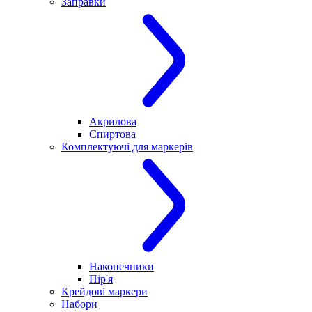
Заправки
Акрилова
Спиртова
Комплектуючі для маркерів
Наконечники
Пір'я
Крейдові маркери
Набори