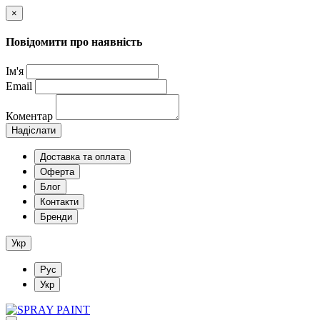
×
Повідомити про наявність
Ім'я
Email
Коментар
Надіслати
Доставка та оплата
Оферта
Блог
Контакти
Бренди
Укр
Рус
Укр