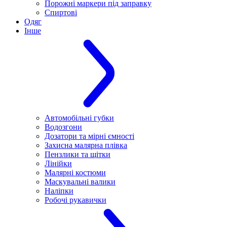
Порожні маркери під заправку
Спиртові
Одяг
Інше
Автомобільні губки
Водозгони
Дозатори та мірні ємності
Захисна малярна плівка
Пензлики та щітки
Лінійки
Малярні костюми
Маскувальні валики
Наліпки
Робочі рукавички