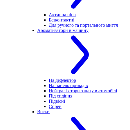
Активна піна
Безконтактні
Для ручного та портального миття
Ароматизатори в машину
На дефлектор
На панель приладів
Нейтралізатори запаху в атомобілі
Під сидіння
Підвісні
Спрей
Воски