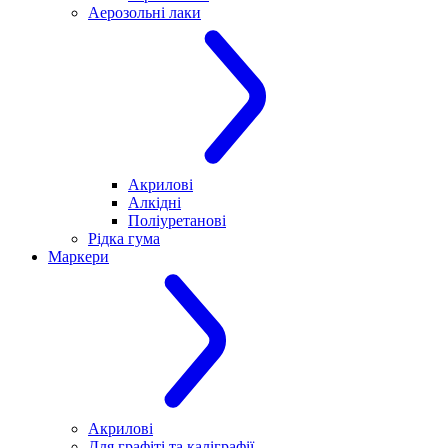
Аерозольні лаки
Акрилові
Алкідні
Поліуретанові
Рідка гума
Маркери
Акрилові
Для графіті та каліграфії