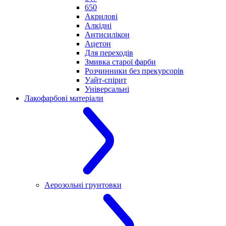
650
Акрилові
Алкідні
Антисилікон
Ацетон
Для переходів
Змивка старої фарби
Розчинники без прекурсорів
Уайт-спірит
Універсальні
Лакофарбові матеріали
Аерозольні грунтовки