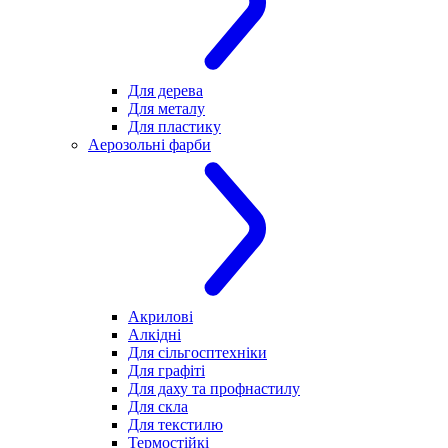
Для дерева
Для металу
Для пластику
Аерозольні фарби
Акрилові
Алкідні
Для cільгосптехніки
Для графіті
Для даху та профнастилу
Для скла
Для текстилю
Термостійкі