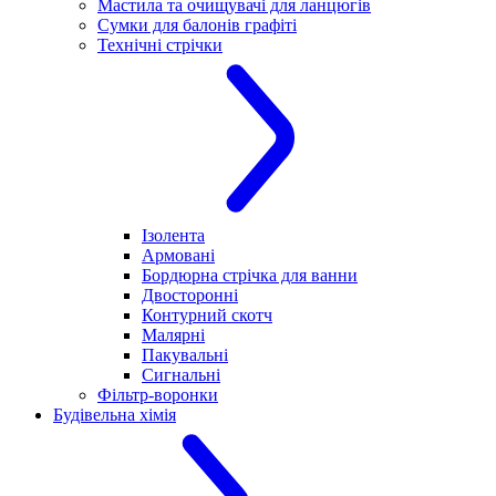
Мастила та очищувачі для ланцюгів
Сумки для балонів графіті
Технічні стрічки
Ізолента
Армовані
Бордюрна стрічка для ванни
Двосторонні
Контурний скотч
Малярні
Пакувальні
Сигнальні
Фільтр-воронки
Будівельна хімія