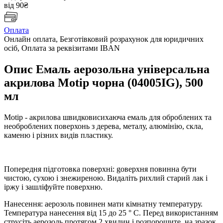
від 90₴
Оплата
Онлайн оплата, Безготівковий розрахунок для юридичних
осіб, Оплата за реквізитами IBAN
Опис Емаль аерозольна універсальна
акрилова Motip чорна (04005IG), 500
мл
Motip - акрилова швидковисихаюча емаль для оброблених та
необроблених поверхонь з дерева, металу, алюмінію, скла,
каменю і різних видів пластику.
Попередня підготовка поверхні: gоверхня повинна бути
чистою, сухою і знежиреною. Видаліть рихлий старий лак і
іржу і зашліфуйте поверхню.
Нанесення: аерозоль повинен мати кімнатну температуру.
Температура нанесення від 15 до 25 ° C. Перед використанням
струсіть аерозоль протягом 2 хвилин і розпорошите на зразок.