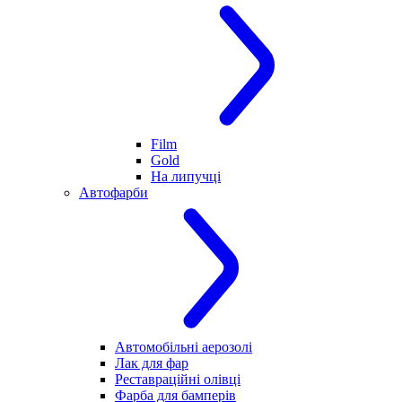
Film
Gold
На липучці
Автофарби
Автомобільні аерозолі
Лак для фар
Реставраційні олівці
Фарба для бамперів