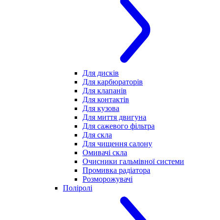
Для дисків
Для карбюраторів
Для клапанів
Для контактів
Для кузова
Для миття двигуна
Для сажевого фільтра
Для скла
Для чищення салону
Омивачі скла
Очисники гальмівної системи
Промивка радіатора
Розморожувачі
Поліролі