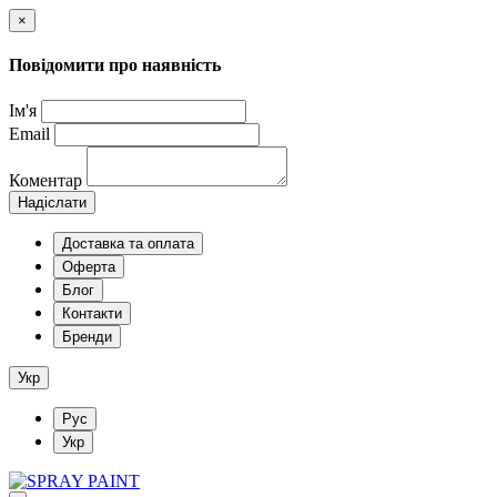
×
Повідомити про наявність
Ім'я
Email
Коментар
Надіслати
Доставка та оплата
Оферта
Блог
Контакти
Бренди
Укр
Рус
Укр