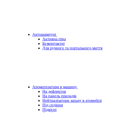
Автошампуні
Активна піна
Безконтактні
Для ручного та портального миття
Ароматизатори в машину
На дефлектор
На панель приладів
Нейтралізатори запаху в атомобілі
Під сидіння
Підвісні