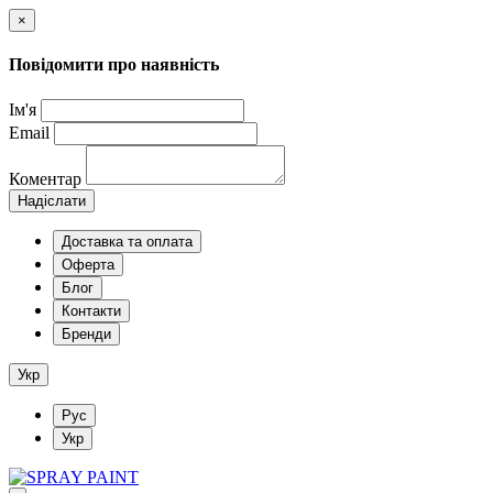
×
Повідомити про наявність
Ім'я
Email
Коментар
Надіслати
Доставка та оплата
Оферта
Блог
Контакти
Бренди
Укр
Рус
Укр