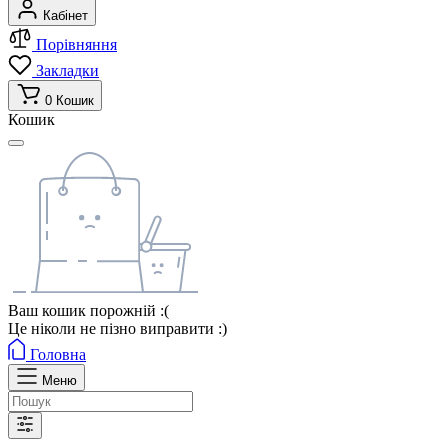
Кабінет
Порівняння
Закладки
0
Кошик
Кошик
Ваш кошик порожній :(
Це ніколи не пізно виправити :)
Головна
Меню