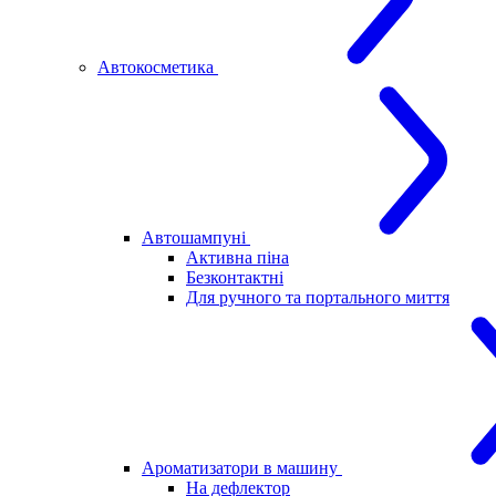
Автокосметика
Автошампуні
Активна піна
Безконтактні
Для ручного та портального миття
Ароматизатори в машину
На дефлектор