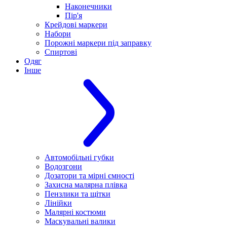
Наконечники
Пір'я
Крейдові маркери
Набори
Порожні маркери під заправку
Спиртові
Одяг
Інше
Автомобільні губки
Водозгони
Дозатори та мірні ємності
Захисна малярна плівка
Пензлики та щітки
Лінійки
Малярні костюми
Маскувальні валики