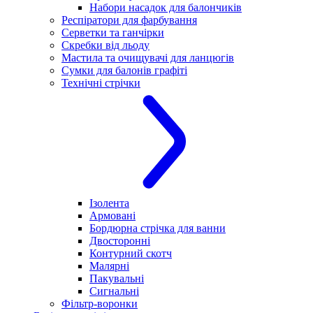
Набори насадок для балончиків
Респіратори для фарбування
Серветки та ганчірки
Скребки від льоду
Мастила та очищувачі для ланцюгів
Сумки для балонів графіті
Технічні стрічки
Ізолента
Армовані
Бордюрна стрічка для ванни
Двосторонні
Контурний скотч
Малярні
Пакувальні
Сигнальні
Фільтр-воронки