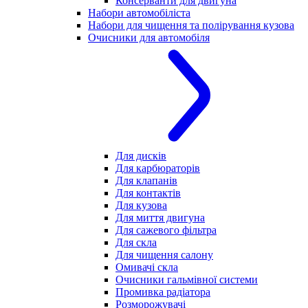
Консерванти для двигуна
Набори автомобіліста
Набори для чищення та полірування кузова
Очисники для автомобіля
Для дисків
Для карбюраторів
Для клапанів
Для контактів
Для кузова
Для миття двигуна
Для сажевого фільтра
Для скла
Для чищення салону
Омивачі скла
Очисники гальмівної системи
Промивка радіатора
Розморожувачі