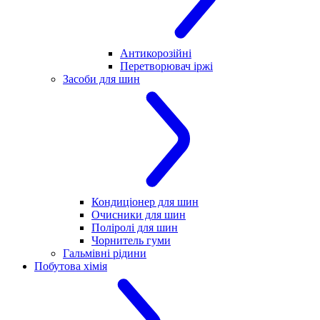
Антикорозійні
Перетворювач іржі
Засоби для шин
Кондиціонер для шин
Очисники для шин
Поліролі для шин
Чорнитель гуми
Гальмівні рідини
Побутова хімія