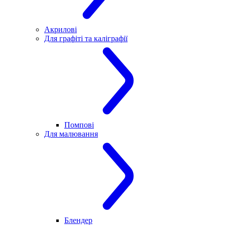
Акрилові
Для графіті та каліграфії
Помпові
Для малювання
Блендер