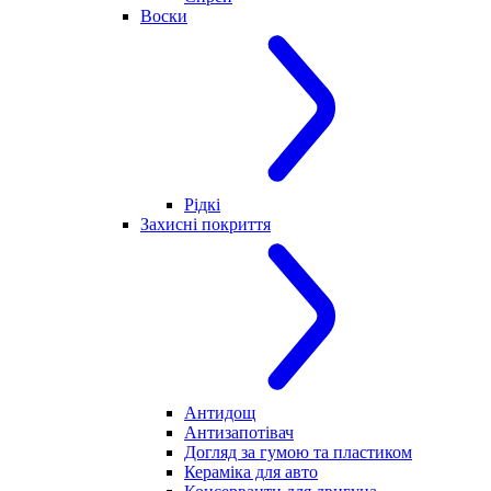
Воски
Рідкі
Захисні покриття
Антидощ
Антизапотівач
Догляд за гумою та пластиком
Кераміка для авто