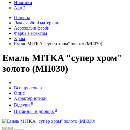
Новинки
Акції
Головна
Лакофарбові матеріали
Аерозольні фарби
Фарба з ефектом
Хром
Емаль MITKA "супер хром" золото (MII030)
Емаль MITKA "супер хром"
золото (MII030)
Все про товар
Опис
Характеристики
0
Відгуки
0
Питання - відповідь