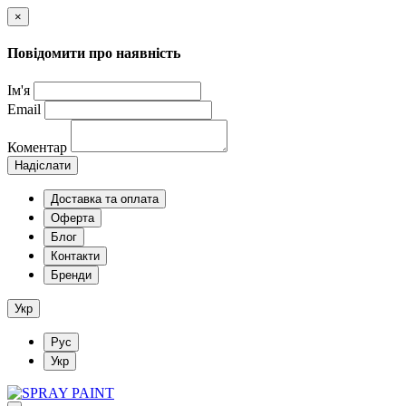
×
Повідомити про наявність
Ім'я
Email
Коментар
Надіслати
Доставка та оплата
Оферта
Блог
Контакти
Бренди
Укр
Рус
Укр