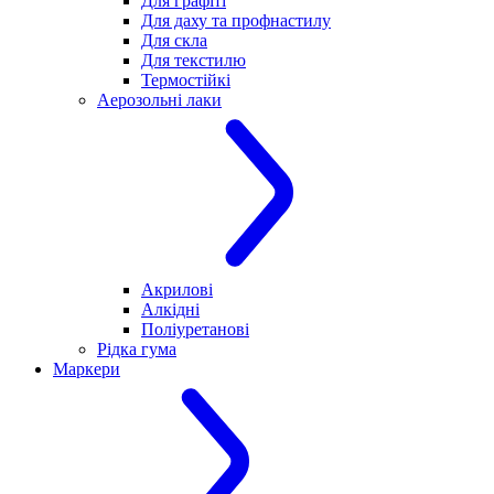
Для графіті
Для даху та профнастилу
Для скла
Для текстилю
Термостійкі
Аерозольні лаки
Акрилові
Алкідні
Поліуретанові
Рідка гума
Маркери