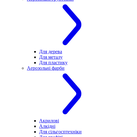
Для дерева
Для металу
Для пластику
Аерозольні фарби
Акрилові
Алкідні
Для cільгосптехніки