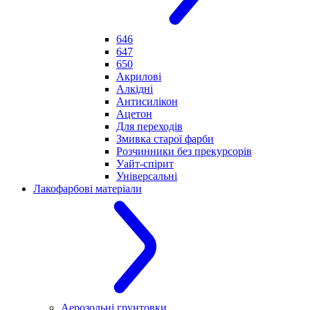
646
647
650
Акрилові
Алкідні
Антисилікон
Ацетон
Для переходів
Змивка старої фарби
Розчинники без прекурсорів
Уайт-спірит
Універсальні
Лакофарбові матеріали
Аерозольні грунтовки