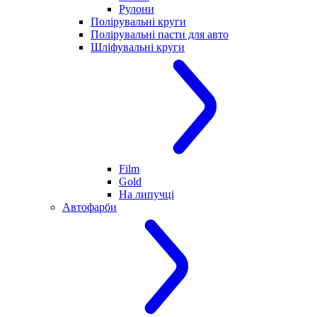
Рулони
Полірувальні круги
Полірувальні пасти для авто
Шліфувальні круги
Film
Gold
На липучці
Автофарби