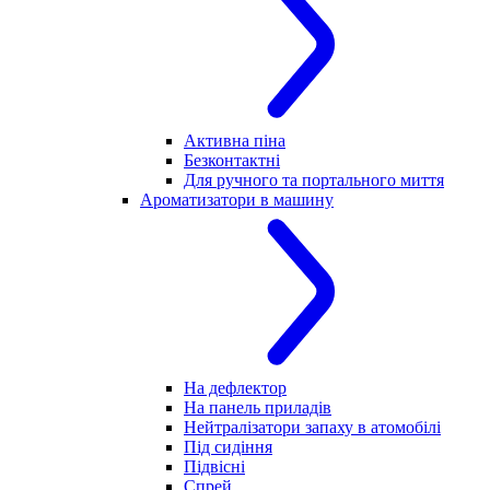
Активна піна
Безконтактні
Для ручного та портального миття
Ароматизатори в машину
На дефлектор
На панель приладів
Нейтралізатори запаху в атомобілі
Під сидіння
Підвісні
Спрей