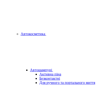
Автокосметика
Автошампуні
Активна піна
Безконтактні
Для ручного та портального миття