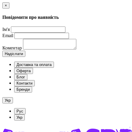
×
Повідомити про наявність
Ім'я
Email
Коментар
Надіслати
Доставка та оплата
Оферта
Блог
Контакти
Бренди
Укр
Рус
Укр