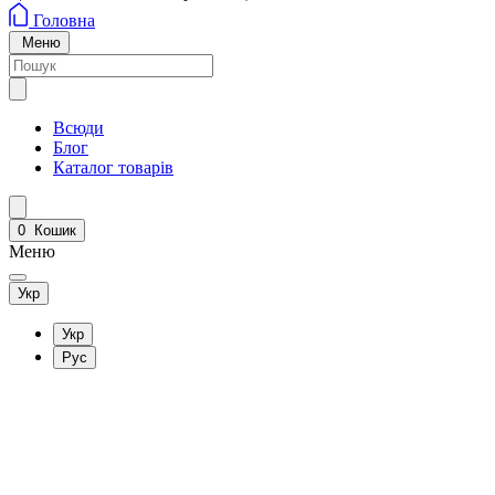
Головна
Меню
Всюди
Блог
Каталог товарів
0
Кошик
Меню
Укр
Укр
Рус