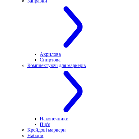
Заправки
Акрилова
Спиртова
Комплектуючі для маркерів
Наконечники
Пір'я
Крейдові маркери
Набори