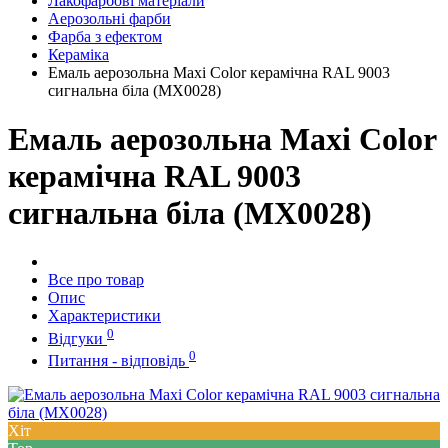
Лакофарбові матеріали
Аерозольні фарби
Фарба з ефектом
Кераміка
Емаль аерозольна Maxi Color керамічна RAL 9003
cигнальна біла (MX0028)
Емаль аерозольна Maxi Color
керамічна RAL 9003
cигнальна біла (MX0028)
Все про товар
Опис
Характеристики
0
Відгуки
0
Питання - відповідь
Хіт