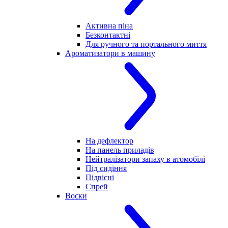
Активна піна
Безконтактні
Для ручного та портального миття
Ароматизатори в машину
На дефлектор
На панель приладів
Нейтралізатори запаху в атомобілі
Під сидіння
Підвісні
Спрей
Воски