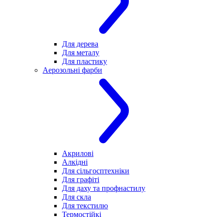
Для дерева
Для металу
Для пластику
Аерозольні фарби
Акрилові
Алкідні
Для cільгосптехніки
Для графіті
Для даху та профнастилу
Для скла
Для текстилю
Термостійкі