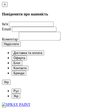
×
Повідомити про наявність
Ім'я
Email
Коментар
Надіслати
Доставка та оплата
Оферта
Блог
Контакти
Бренди
Укр
Рус
Укр