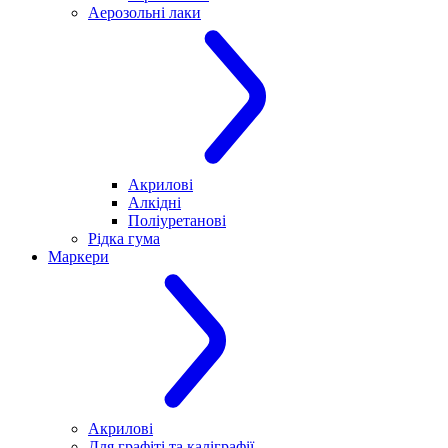
Аерозольні лаки
Акрилові
Алкідні
Поліуретанові
Рідка гума
Маркери
Акрилові
Для графіті та каліграфії