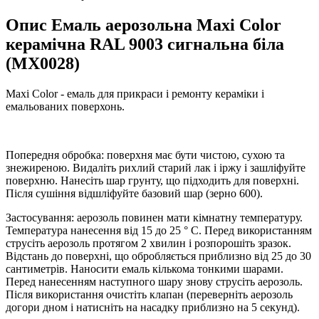
Опис Емаль аерозольна Maxi Color
керамічна RAL 9003 cигнальна біла
(MX0028)
Maxi Color - емаль для прикраси і ремонту кераміки і
емальованих поверхонь.
Попередня обробка: поверхня має бути чистою, сухою та
знежиреною. Видаліть рихлий старий лак і іржу і зашліфуйте
поверхню. Нанесіть шар грунту, що підходить для поверхні.
Після сушіння відшліфуйте базовий шар (зерно 600).
Застосування: аерозоль повинен мати кімнатну температуру.
Температура нанесення від 15 до 25 ° C. Перед використанням
струсіть аерозоль протягом 2 хвилин і розпорошіть зразок.
Відстань до поверхні, що обробляється приблизно від 25 до 30
сантиметрів. Наносити емаль кількома тонкими шарами.
Перед нанесенням наступного шару знову струсіть аерозоль.
Після використання очистіть клапан (переверніть аерозоль
догори дном і натисніть на насадку приблизно на 5 секунд).