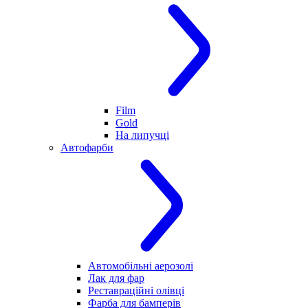
Film
Gold
На липучці
Автофарби
Автомобільні аерозолі
Лак для фар
Реставраційні олівці
Фарба для бамперів