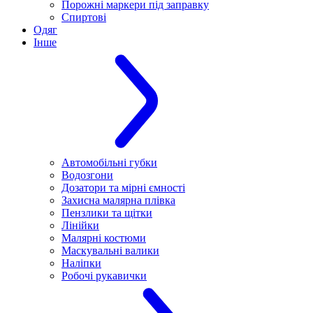
Порожні маркери під заправку
Спиртові
Одяг
Інше
Автомобільні губки
Водозгони
Дозатори та мірні ємності
Захисна малярна плівка
Пензлики та щітки
Лінійки
Малярні костюми
Маскувальні валики
Наліпки
Робочі рукавички