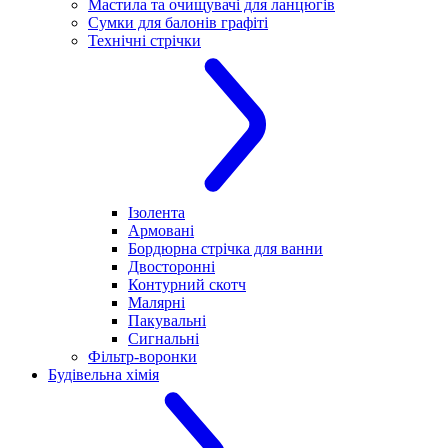
Мастила та очищувачі для ланцюгів
Сумки для балонів графіті
Технічні стрічки
Ізолента
Армовані
Бордюрна стрічка для ванни
Двосторонні
Контурний скотч
Малярні
Пакувальні
Сигнальні
Фільтр-воронки
Будівельна хімія