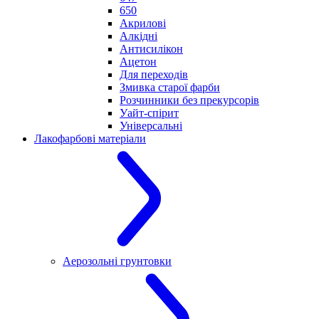
650
Акрилові
Алкідні
Антисилікон
Ацетон
Для переходів
Змивка старої фарби
Розчинники без прекурсорів
Уайт-спірит
Універсальні
Лакофарбові матеріали
Аерозольні грунтовки