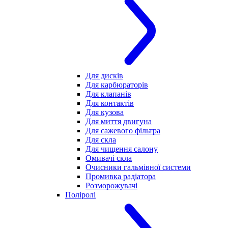
Для дисків
Для карбюраторів
Для клапанів
Для контактів
Для кузова
Для миття двигуна
Для сажевого фільтра
Для скла
Для чищення салону
Омивачі скла
Очисники гальмівної системи
Промивка радіатора
Розморожувачі
Поліролі