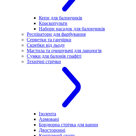
Кепи для балончиків
Краскопульти
Набори насадок для балончиків
Респіратори для фарбування
Серветки та ганчірки
Скребки від льоду
Мастила та очищувачі для ланцюгів
Сумки для балонів графіті
Технічні стрічки
Ізолента
Армовані
Бордюрна стрічка для ванни
Двосторонні
Контурний скотч