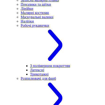
Захисна малярна плівка
Пензлики та щітки
Лінійки
Малярні костюми
Маскувальні валики
Наліпки
Робочі рукавички
З полімерним покриттям
Латексні
Трикотажні
Розпилювачі для фарб