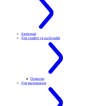
Акрилові
Для графіті та каліграфії
Помпові
Для малювання