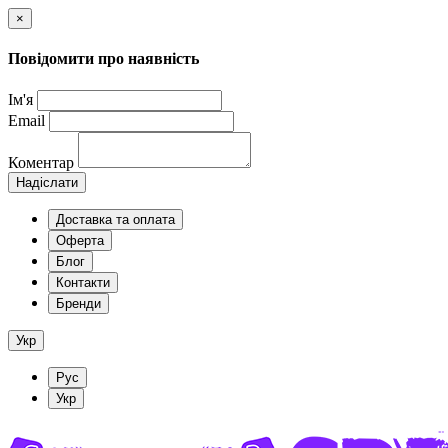
×
Повідомити про наявність
Ім'я
Email
Коментар
Надіслати
Доставка та оплата
Оферта
Блог
Контакти
Бренди
Укр
Рус
Укр