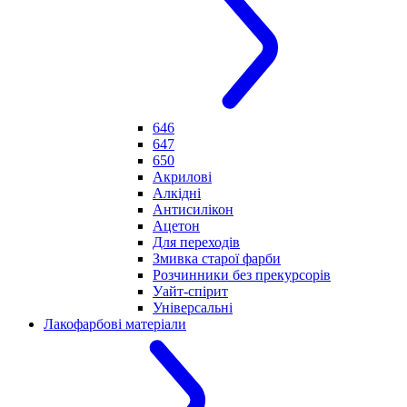
646
647
650
Акрилові
Алкідні
Антисилікон
Ацетон
Для переходів
Змивка старої фарби
Розчинники без прекурсорів
Уайт-спірит
Універсальні
Лакофарбові матеріали