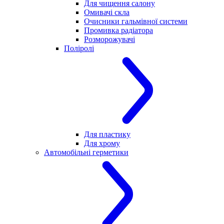
Для чищення салону
Омивачі скла
Очисники гальмівної системи
Промивка радіатора
Розморожувачі
Поліролі
Для пластику
Для хрому
Автомобільні герметики