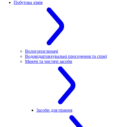
Побутова хімія
Вологопоглиначі
Водовідштовхувальні просочення та спреї
Миючі та чистячі засоби
Засоби для прання