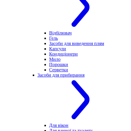
Відбілювач
Гель
Засоби для виведення плям
Капсули
Кондиціонери
Мило
Порошки
Серветки
Засоби для прибирання
Для вікон
Для ванної та туалету