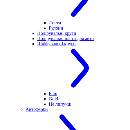
Листи
Рулони
Полірувальні круги
Полірувальні пасти для авто
Шліфувальні круги
Film
Gold
На липучці
Автофарби