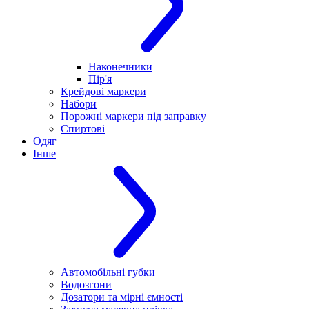
Наконечники
Пір'я
Крейдові маркери
Набори
Порожні маркери під заправку
Спиртові
Одяг
Інше
Автомобільні губки
Водозгони
Дозатори та мірні ємності