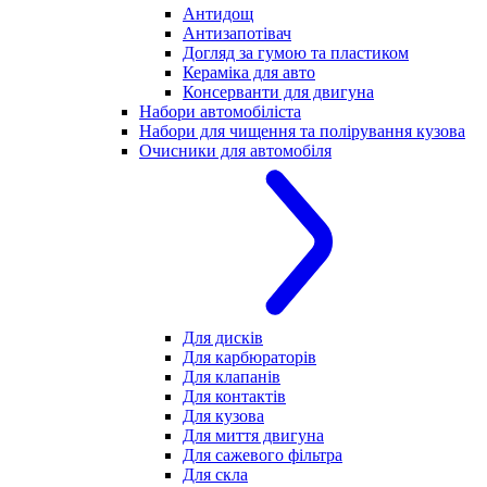
Антидощ
Антизапотівач
Догляд за гумою та пластиком
Кераміка для авто
Консерванти для двигуна
Набори автомобіліста
Набори для чищення та полірування кузова
Очисники для автомобіля
Для дисків
Для карбюраторів
Для клапанів
Для контактів
Для кузова
Для миття двигуна
Для сажевого фільтра
Для скла