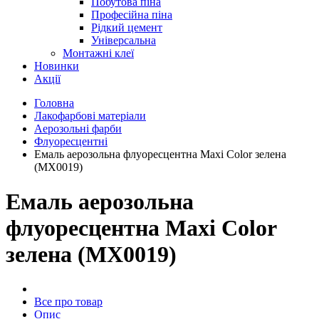
Побутова піна
Професійна піна
Рідкий цемент
Універсальна
Монтажні клеї
Новинки
Акції
Головна
Лакофарбові матеріали
Аерозольні фарби
Флуоресцентні
Емаль аерозольна флуоресцентна Maxi Color зелена
(MX0019)
Емаль аерозольна
флуоресцентна Maxi Color
зелена (MX0019)
Все про товар
Опис