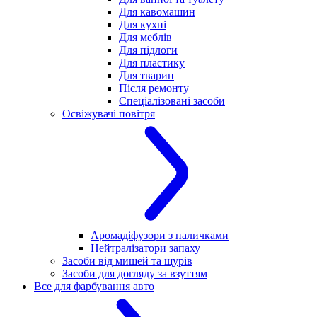
Для кавомашин
Для кухні
Для меблів
Для підлоги
Для пластику
Для тварин
Після ремонту
Спеціалізовані засоби
Освіжувачі повітря
Аромадіфузори з паличками
Нейтралізатори запаху
Засоби від мишей та щурів
Засоби для догляду за взуттям
Все для фарбування авто