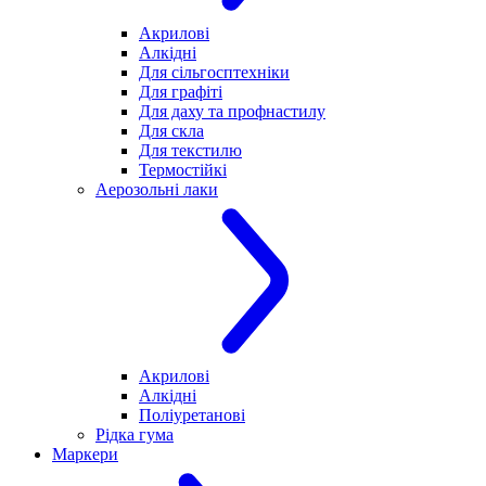
Акрилові
Алкідні
Для cільгосптехніки
Для графіті
Для даху та профнастилу
Для скла
Для текстилю
Термостійкі
Аерозольні лаки
Акрилові
Алкідні
Поліуретанові
Рідка гума
Маркери