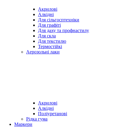
Акрилові
Алкідні
Для cільгосптехніки
Для графіті
Для даху та профнастилу
Для скла
Для текстилю
Термостійкі
Аерозольні лаки
Акрилові
Алкідні
Поліуретанові
Рідка гума
Маркери