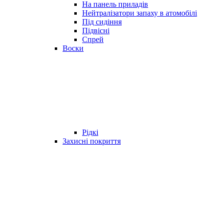
На панель приладів
Нейтралізатори запаху в атомобілі
Під сидіння
Підвісні
Спрей
Воски
Рідкі
Захисні покриття