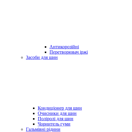
Антикорозійні
Перетворювач іржі
Засоби для шин
Кондиціонер для шин
Очисники для шин
Поліролі для шин
Чорнитель гуми
Гальмівні рідини