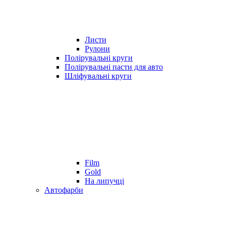
Листи
Рулони
Полірувальні круги
Полірувальні пасти для авто
Шліфувальні круги
Film
Gold
На липучці
Автофарби