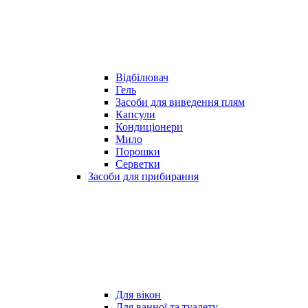
Відбілювач
Гель
Засоби для виведення плям
Капсули
Кондиціонери
Мило
Порошки
Серветки
Засоби для прибирання
Для вікон
Для ванної та туалету