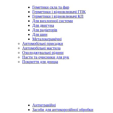
Геметики скла та фар
Герметики і відновлювачі ГПК
Герметики і відновлювачі КП
Для вихлопної системи
Для двигуна
Для радіаторів
Для шин
Металокерамічні
Автомобільні присадки
Автомобільні мастила
Охолоджувальні рідини
Пасти та очисники для рук
Покриття для днища
Антигравійні
Засоби для антикорозійної обробки