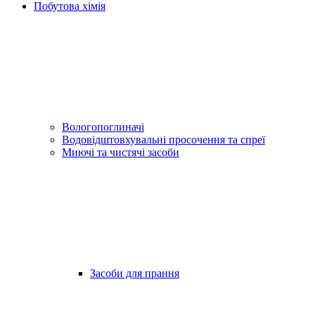
Побутова хімія
Вологопоглиначі
Водовідштовхувальні просочення та спреї
Миючі та чистячі засоби
Засоби для прання