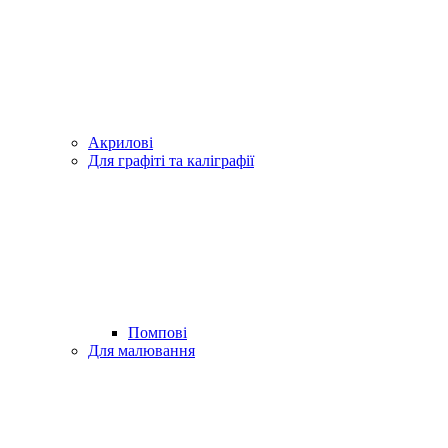
Акрилові
Для графіті та каліграфії
Помпові
Для малювання