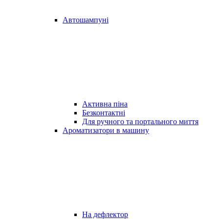
Автошампуні
Активна піна
Безконтактні
Для ручного та портального миття
Ароматизатори в машину
На дефлектор