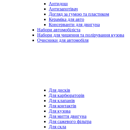
Антидощ
Антизапотівач
Догляд за гумою та пластиком
Кераміка для авто
Консерванти для двигуна
Набори автомобіліста
Набори для чищення та полірування кузова
Очисники для автомобіля
Для дисків
Для карбюраторів
Для клапанів
Для контактів
Для кузова
Для миття двигуна
Для сажевого фільтра
Для скла