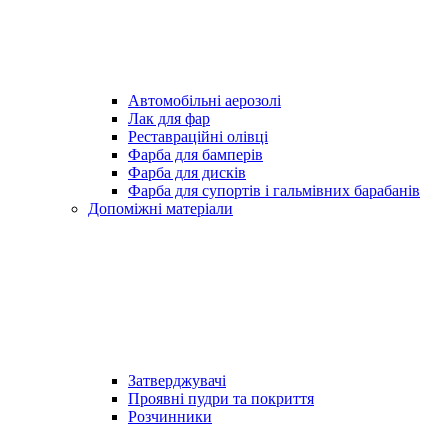
Автомобільні аерозолі
Лак для фар
Реставраційні олівці
Фарба для бамперів
Фарба для дисків
Фарба для супортів і гальмівних барабанів
Допоміжні матеріали
Затверджувачі
Проявні пудри та покриття
Розчинники