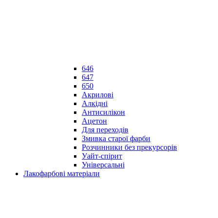
646
647
650
Акрилові
Алкідні
Антисилікон
Ацетон
Для переходів
Змивка старої фарби
Розчинники без прекурсорів
Уайт-спірит
Універсальні
Лакофарбові матеріали