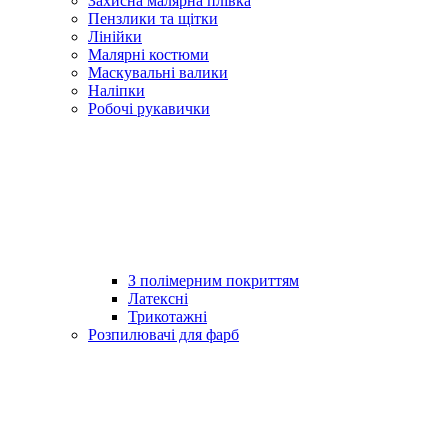
Захисна малярна плівка
Пензлики та щітки
Лінійки
Малярні костюми
Маскувальні валики
Наліпки
Робочі рукавички
З полімерним покриттям
Латексні
Трикотажні
Розпилювачі для фарб