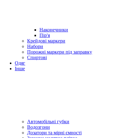
Наконечники
Пір'я
Крейдові маркери
Набори
Порожні маркери під заправку
Спиртові
Одяг
Інше
Автомобільні губки
Водозгони
Дозатори та мірні ємності