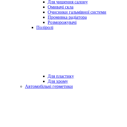
Для чищення салону
Омивачі скла
Очисники гальмівної системи
Промивка радіатора
Розморожувачі
Поліролі
Для пластику
Для хрому
Автомобільні герметики