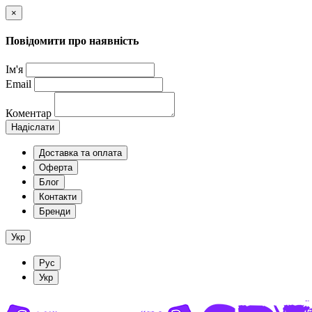
×
Повідомити про наявність
Ім'я
Email
Коментар
Надіслати
Доставка та оплата
Оферта
Блог
Контакти
Бренди
Укр
Рус
Укр