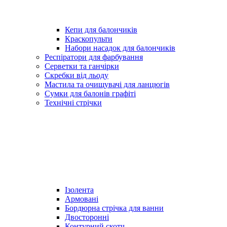
Кепи для балончиків
Краскопульти
Набори насадок для балончиків
Респіратори для фарбування
Серветки та ганчірки
Скребки від льоду
Мастила та очищувачі для ланцюгів
Сумки для балонів графіті
Технічні стрічки
Ізолента
Армовані
Бордюрна стрічка для ванни
Двосторонні
Контурний скотч