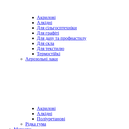
Акрилові
Алкідні
Для cільгосптехніки
Для графіті
Для даху та профнастилу
Для скла
Для текстилю
Термостійкі
Аерозольні лаки
Акрилові
Алкідні
Поліуретанові
Рідка гума