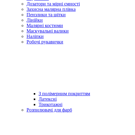
Дозатори та мірні ємності
Захисна малярна плівка
Пензлики та щітки
Лінійки
Малярні костюми
Маскувальні валики
Наліпки
Робочі рукавички
З полімерним покриттям
Латексні
Трикотажні
Розпилювачі для фарб