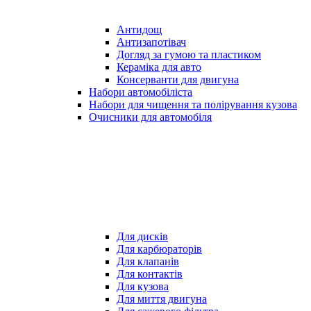
Антидощ
Антизапотівач
Догляд за гумою та пластиком
Кераміка для авто
Консерванти для двигуна
Набори автомобіліста
Набори для чищення та полірування кузова
Очисники для автомобіля
Для дисків
Для карбюраторів
Для клапанів
Для контактів
Для кузова
Для миття двигуна