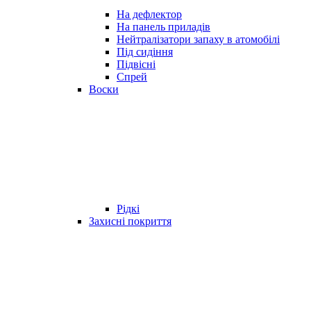
На дефлектор
На панель приладів
Нейтралізатори запаху в атомобілі
Під сидіння
Підвісні
Спрей
Воски
Рідкі
Захисні покриття