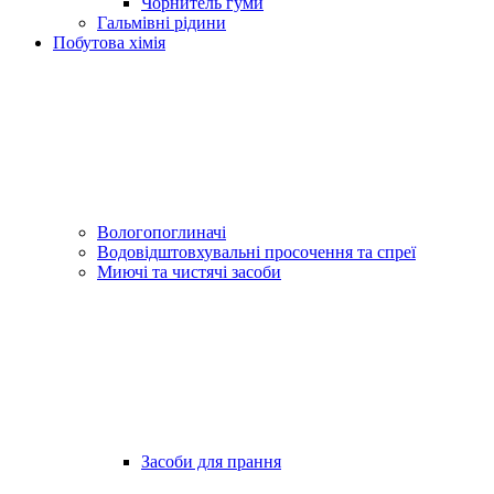
Чорнитель гуми
Гальмівні рідини
Побутова хімія
Вологопоглиначі
Водовідштовхувальні просочення та спреї
Миючі та чистячі засоби
Засоби для прання