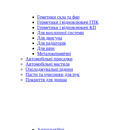
Геметики скла та фар
Герметики і відновлювачі ГПК
Герметики і відновлювачі КП
Для вихлопної системи
Для двигуна
Для радіаторів
Для шин
Металокерамічні
Автомобільні присадки
Автомобільні мастила
Охолоджувальні рідини
Пасти та очисники для рук
Покриття для днища
Антигравійні