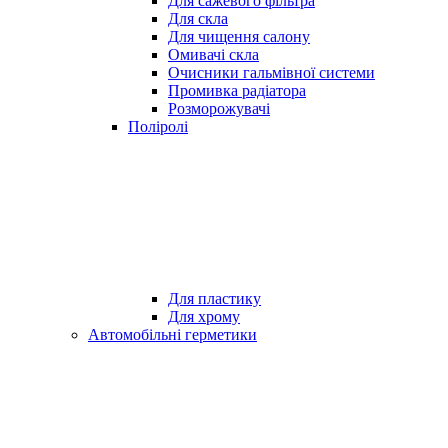
Для сажевого фільтра
Для скла
Для чищення салону
Омивачі скла
Очисники гальмівної системи
Промивка радіатора
Розморожувачі
Поліролі
Для пластику
Для хрому
Автомобільні герметики