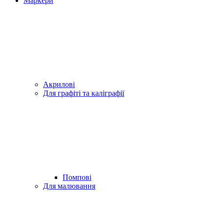
Маркери
Акрилові
Для графіті та каліграфії
Помпові
Для малювання