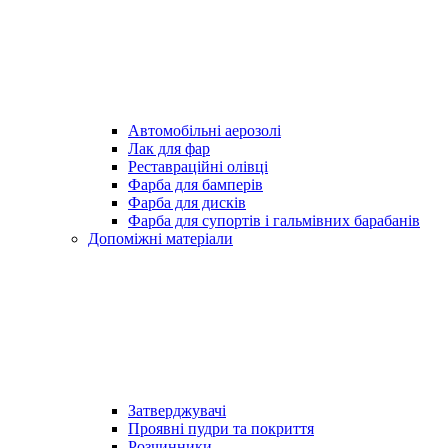
Автомобільні аерозолі
Лак для фар
Реставраційні олівці
Фарба для бамперів
Фарба для дисків
Фарба для супортів і гальмівних барабанів
Допоміжні матеріали
Затверджувачі
Проявні пудри та покриття
Розчинники