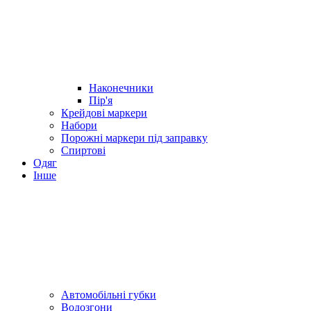
Наконечники
Пір'я
Крейдові маркери
Набори
Порожні маркери під заправку
Спиртові
Одяг
Інше
Автомобільні губки
Водозгони