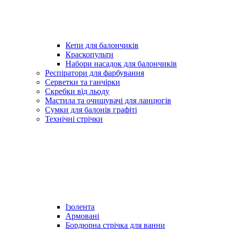
Кепи для балончиків
Краскопульти
Набори насадок для балончиків
Респіратори для фарбування
Серветки та ганчірки
Скребки від льоду
Мастила та очищувачі для ланцюгів
Сумки для балонів графіті
Технічні стрічки
Ізолента
Армовані
Бордюрна стрічка для ванни