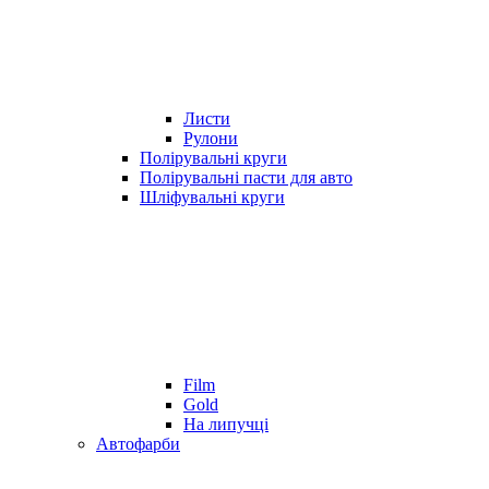
Листи
Рулони
Полірувальні круги
Полірувальні пасти для авто
Шліфувальні круги
Film
Gold
На липучці
Автофарби