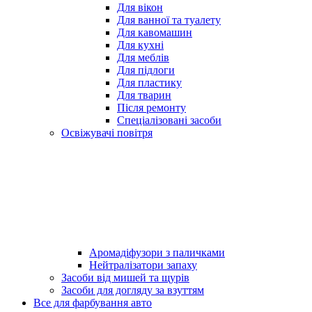
Для вікон
Для ванної та туалету
Для кавомашин
Для кухні
Для меблів
Для підлоги
Для пластику
Для тварин
Після ремонту
Спеціалізовані засоби
Освіжувачі повітря
Аромадіфузори з паличками
Нейтралізатори запаху
Засоби від мишей та щурів
Засоби для догляду за взуттям
Все для фарбування авто