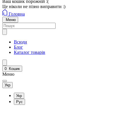
Ваш кошик порожній :(
Це ніколи не пізно виправити :)
Головна
Меню
Всюди
Блог
Каталог товарів
0
Кошик
Меню
Укр
Укр
Рус