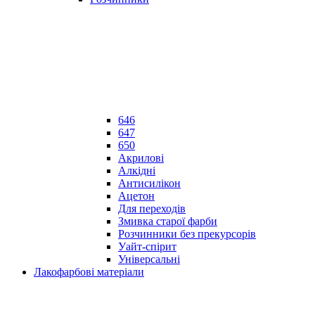
646
647
650
Акрилові
Алкідні
Антисилікон
Ацетон
Для переходів
Змивка старої фарби
Розчинники без прекурсорів
Уайт-спірит
Універсальні
Лакофарбові матеріали