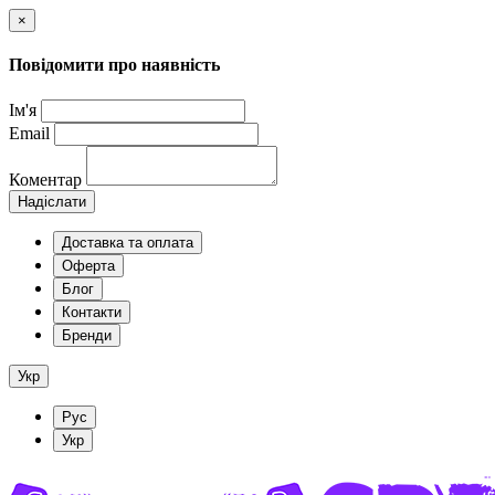
×
Повідомити про наявність
Ім'я
Email
Коментар
Надіслати
Доставка та оплата
Оферта
Блог
Контакти
Бренди
Укр
Рус
Укр