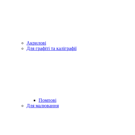
Акрилові
Для графіті та каліграфії
Помпові
Для малювання