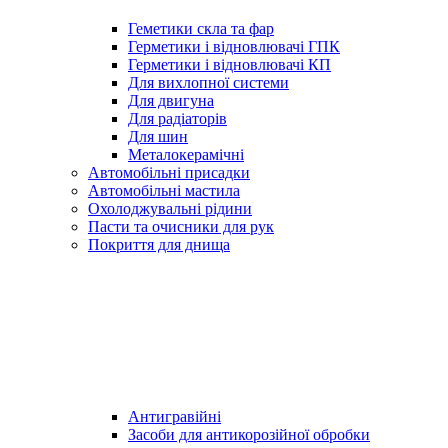
Геметики скла та фар
Герметики і відновлювачі ГПК
Герметики і відновлювачі КП
Для вихлопної системи
Для двигуна
Для радіаторів
Для шин
Металокерамічні
Автомобільні присадки
Автомобільні мастила
Охолоджувальні рідини
Пасти та очисники для рук
Покриття для днища
Антигравійні
Засоби для антикорозійної обробки