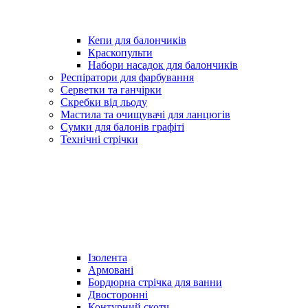
Кепи для балончиків
Краскопульти
Набори насадок для балончиків
Респіратори для фарбування
Серветки та ганчірки
Скребки від льоду
Мастила та очищувачі для ланцюгів
Сумки для балонів графіті
Технічні стрічки
Ізолента
Армовані
Бордюрна стрічка для ванни
Двосторонні
Контурний скотч