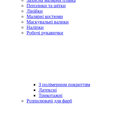
Захисна малярна плівка
Пензлики та щітки
Лінійки
Малярні костюми
Маскувальні валики
Наліпки
Робочі рукавички
З полімерним покриттям
Латексні
Трикотажні
Розпилювачі для фарб