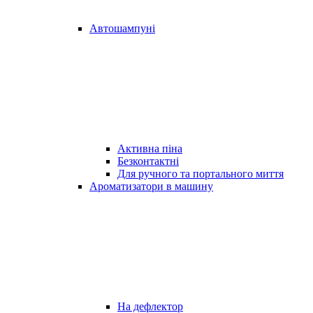
Автошампуні
Активна піна
Безконтактні
Для ручного та портального миття
Ароматизатори в машину
На дефлектор