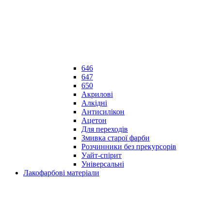
646
647
650
Акрилові
Алкідні
Антисилікон
Ацетон
Для переходів
Змивка старої фарби
Розчинники без прекурсорів
Уайт-спірит
Універсальні
Лакофарбові матеріали