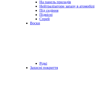
На панель приладів
Нейтралізатори запаху в атомобілі
Під сидіння
Підвісні
Спрей
Воски
Рідкі
Захисні покриття