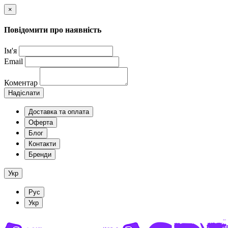
×
Повідомити про наявність
Ім'я
Email
Коментар
Надіслати
Доставка та оплата
Оферта
Блог
Контакти
Бренди
Укр
Рус
Укр