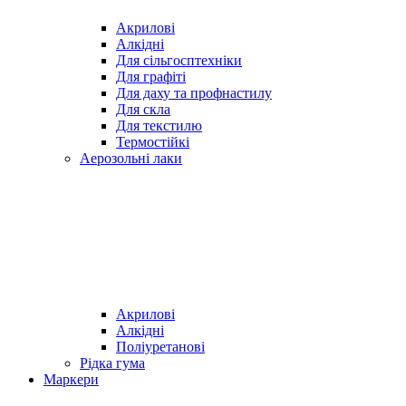
Акрилові
Алкідні
Для cільгосптехніки
Для графіті
Для даху та профнастилу
Для скла
Для текстилю
Термостійкі
Аерозольні лаки
Акрилові
Алкідні
Поліуретанові
Рідка гума
Маркери