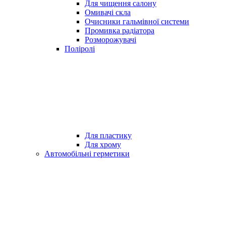
Для чищення салону
Омивачі скла
Очисники гальмівної системи
Промивка радіатора
Розморожувачі
Поліролі
Для пластику
Для хрому
Автомобільні герметики