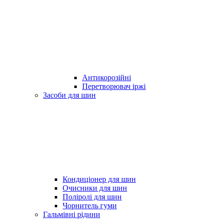
Антикорозійні
Перетворювач іржі
Засоби для шин
Кондиціонер для шин
Очисники для шин
Поліролі для шин
Чорнитель гуми
Гальмівні рідини