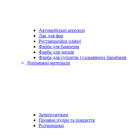
Автомобільні аерозолі
Лак для фар
Реставраційні олівці
Фарба для бамперів
Фарба для дисків
Фарба для супортів і гальмівних барабанів
Допоміжні матеріали
Затверджувачі
Проявні пудри та покриття
Розчинники