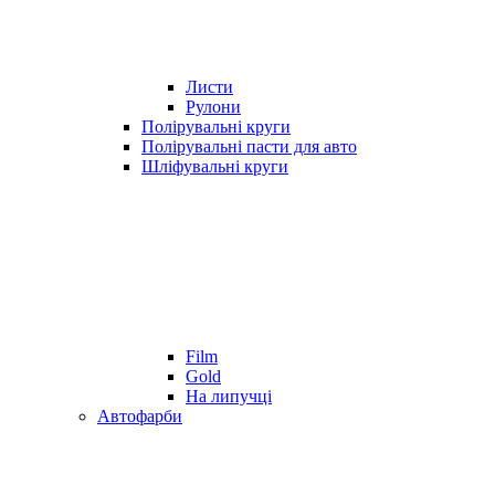
Листи
Рулони
Полірувальні круги
Полірувальні пасти для авто
Шліфувальні круги
Film
Gold
На липучці
Автофарби