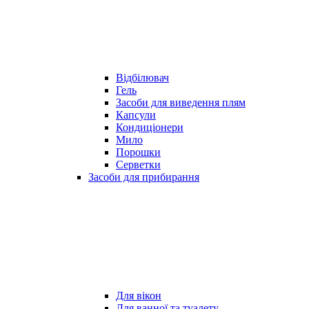
Відбілювач
Гель
Засоби для виведення плям
Капсули
Кондиціонери
Мило
Порошки
Серветки
Засоби для прибирання
Для вікон
Для ванної та туалету