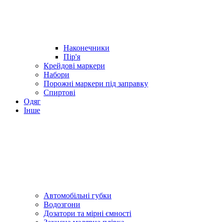
Наконечники
Пір'я
Крейдові маркери
Набори
Порожні маркери під заправку
Спиртові
Одяг
Інше
Автомобільні губки
Водозгони
Дозатори та мірні ємності