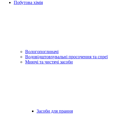
Побутова хімія
Вологопоглиначі
Водовідштовхувальні просочення та спреї
Миючі та чистячі засоби
Засоби для прання