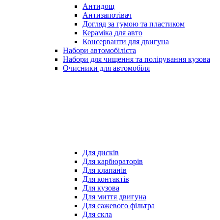
Антидощ
Антизапотівач
Догляд за гумою та пластиком
Кераміка для авто
Консерванти для двигуна
Набори автомобіліста
Набори для чищення та полірування кузова
Очисники для автомобіля
Для дисків
Для карбюраторів
Для клапанів
Для контактів
Для кузова
Для миття двигуна
Для сажевого фільтра
Для скла