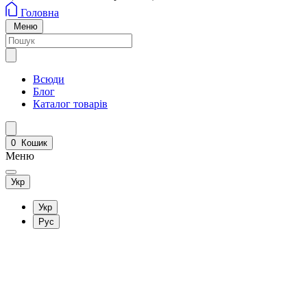
Головна
Меню
Всюди
Блог
Каталог товарів
0
Кошик
Меню
Укр
Укр
Рус