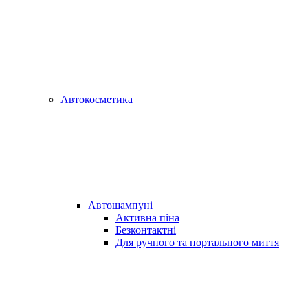
Автокосметика
Автошампуні
Активна піна
Безконтактні
Для ручного та портального миття