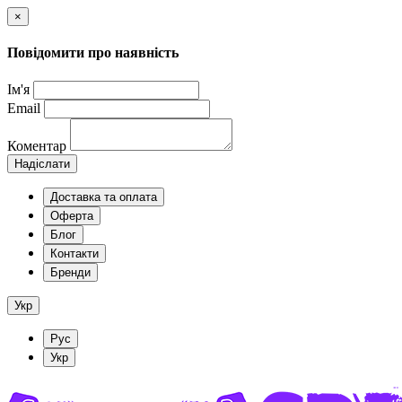
×
Повідомити про наявність
Ім'я
Email
Коментар
Надіслати
Доставка та оплата
Оферта
Блог
Контакти
Бренди
Укр
Рус
Укр