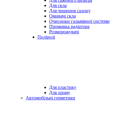
Для сажевого фільтра
Для скла
Для чищення салону
Омивачі скла
Очисники гальмівної системи
Промивка радіатора
Розморожувачі
Поліролі
Для пластику
Для хрому
Автомобільні герметики