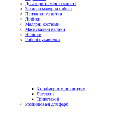
Дозатори та мірні ємності
Захисна малярна плівка
Пензлики та щітки
Лінійки
Малярні костюми
Маскувальні валики
Наліпки
Робочі рукавички
З полімерним покриттям
Латексні
Трикотажні
Розпилювачі для фарб