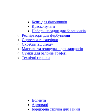
Кепи для балончиків
Краскопульти
Набори насадок для балончиків
Респіратори для фарбування
Серветки та ганчірки
Скребки від льоду
Мастила та очищувачі для ланцюгів
Сумки для балонів графіті
Технічні стрічки
Ізолента
Армовані
Бордюрна стрічка для ванни