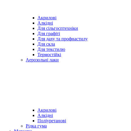
Акрилові
Алкідні
Для cільгосптехніки
Для графіті
Для даху та профнастилу
Для скла
Для текстилю
Термостійкі
Аерозольні лаки
Акрилові
Алкідні
Поліуретанові
Рідка гума