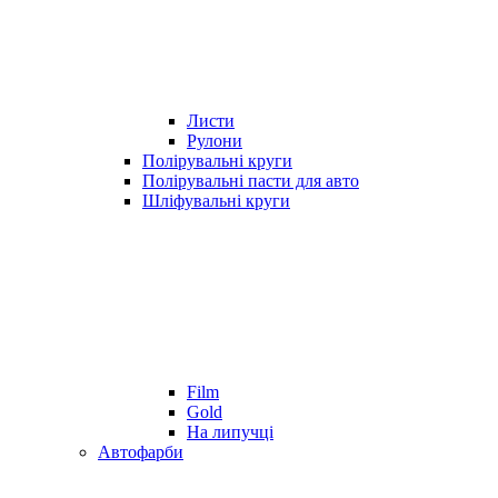
Листи
Рулони
Полірувальні круги
Полірувальні пасти для авто
Шліфувальні круги
Film
Gold
На липучці
Автофарби