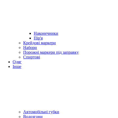
Наконечники
Пір'я
Крейдові маркери
Набори
Порожні маркери під заправку
Спиртові
Одяг
Інше
Автомобільні губки
Водозгони