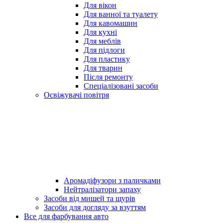
Для вікон
Для ванної та туалету
Для кавомашин
Для кухні
Для меблів
Для підлоги
Для пластику
Для тварин
Після ремонту
Спеціалізовані засоби
Освіжувачі повітря
Аромадіфузори з паличками
Нейтралізатори запаху
Засоби від мишей та щурів
Засоби для догляду за взуттям
Все для фарбування авто