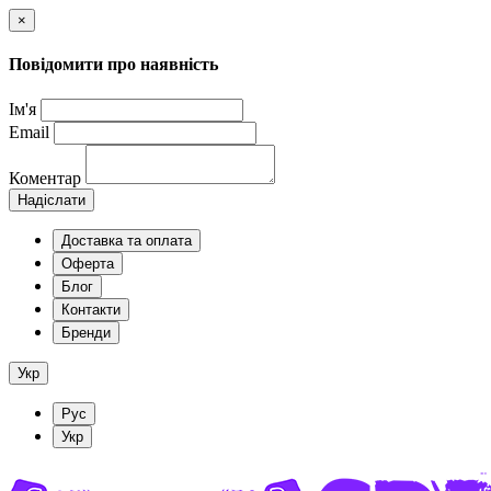
×
Повідомити про наявність
Ім'я
Email
Коментар
Надіслати
Доставка та оплата
Оферта
Блог
Контакти
Бренди
Укр
Рус
Укр