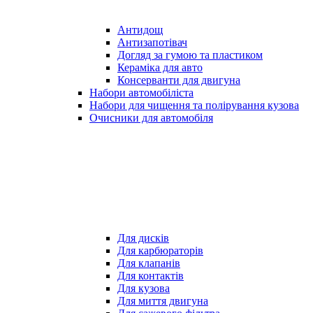
Антидощ
Антизапотівач
Догляд за гумою та пластиком
Кераміка для авто
Консерванти для двигуна
Набори автомобіліста
Набори для чищення та полірування кузова
Очисники для автомобіля
Для дисків
Для карбюраторів
Для клапанів
Для контактів
Для кузова
Для миття двигуна