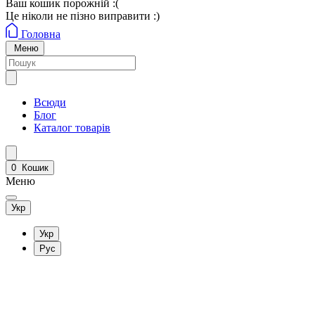
Ваш кошик порожній :(
Це ніколи не пізно виправити :)
Головна
Меню
Всюди
Блог
Каталог товарів
0
Кошик
Меню
Укр
Укр
Рус