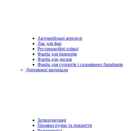
Автомобільні аерозолі
Лак для фар
Реставраційні олівці
Фарба для бамперів
Фарба для дисків
Фарба для супортів і гальмівних барабанів
Допоміжні матеріали
Затверджувачі
Проявні пудри та покриття
Розчинники