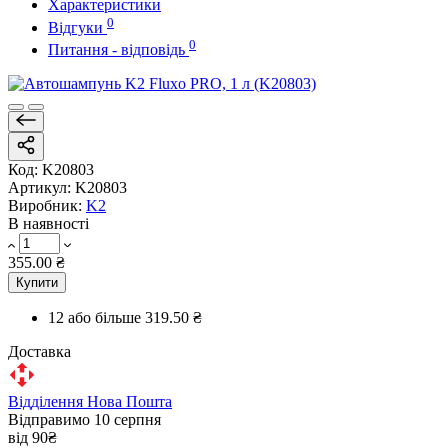
Характеристики
0
Відгуки
0
Питання - відповідь
Код:
K20803
Артикул:
K20803
Виробник:
K2
В наявності
355.00 ₴
Купити
12 або більше
319.50 ₴
Доставка
Відділення Нова Пошта
Відправимо 10 серпня
від 90₴