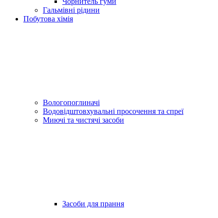
Чорнитель гуми
Гальмівні рідини
Побутова хімія
Вологопоглиначі
Водовідштовхувальні просочення та спреї
Миючі та чистячі засоби
Засоби для прання