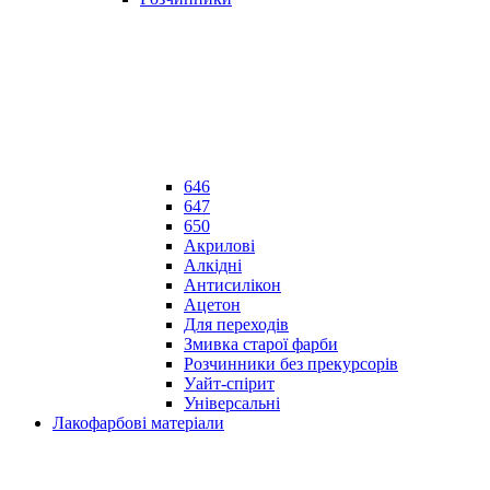
646
647
650
Акрилові
Алкідні
Антисилікон
Ацетон
Для переходів
Змивка старої фарби
Розчинники без прекурсорів
Уайт-спірит
Універсальні
Лакофарбові матеріали