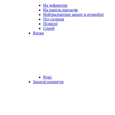
На дефлектор
На панель приладів
Нейтралізатори запаху в атомобілі
Під сидіння
Підвісні
Спрей
Воски
Рідкі
Захисні покриття