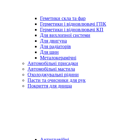
Геметики скла та фар
Герметики і відновлювачі ГПК
Герметики і відновлювачі КП
Для вихлопної системи
Для двигуна
Для радіаторів
Для шин
Металокерамічні
Автомобільні присадки
Автомобільні мастила
Охолоджувальні рідини
Пасти та очисники для рук
Покриття для днища
Антигравійні