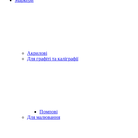
Маркери
Акрилові
Для графіті та каліграфії
Помпові
Для малювання