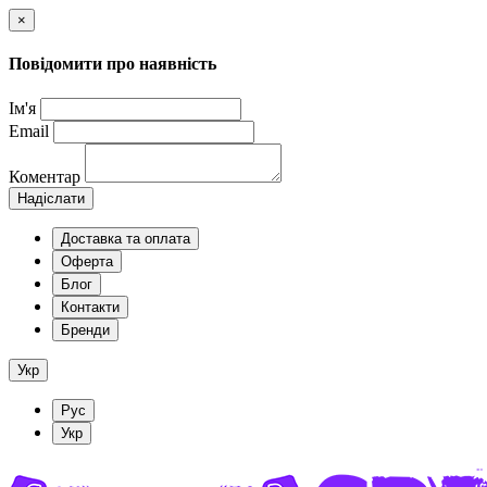
×
Повідомити про наявність
Ім'я
Email
Коментар
Надіслати
Доставка та оплата
Оферта
Блог
Контакти
Бренди
Укр
Рус
Укр