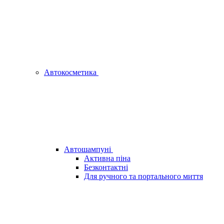
Автокосметика
Автошампуні
Активна піна
Безконтактні
Для ручного та портального миття