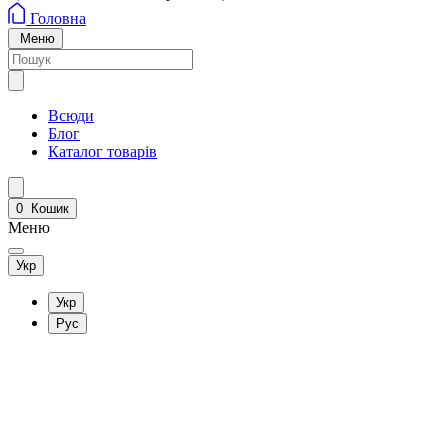
Головна
Меню
Всюди
Блог
Каталог товарів
0
Кошик
Меню
Укр
Укр
Рус