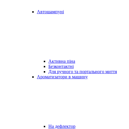
Автошампуні
Активна піна
Безконтактні
Для ручного та портального миття
Ароматизатори в машину
На дефлектор