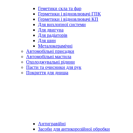
Геметики скла та фар
Герметики і відновлювачі ГПК
Герметики і відновлювачі КП
Для вихлопної системи
Для двигуна
Для радіаторів
Для шин
Металокерамічні
Автомобільні присадки
Автомобільні мастила
Охолоджувальні рідини
Пасти та очисники для рук
Покриття для днища
Антигравійні
Засоби для антикорозійної обробки