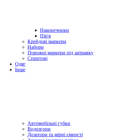
Наконечники
Пір'я
Крейдові маркери
Набори
Порожні маркери під заправку
Спиртові
Одяг
Інше
Автомобільні губки
Водозгони
Дозатори та мірні ємності