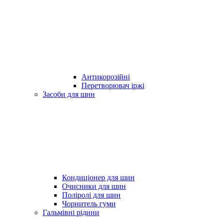
Антикорозійні
Перетворювач іржі
Засоби для шин
Кондиціонер для шин
Очисники для шин
Поліролі для шин
Чорнитель гуми
Гальмівні рідини