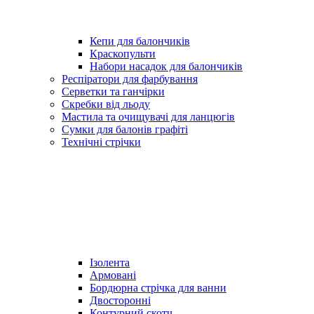
Кепи для балончиків
Краскопульти
Набори насадок для балончиків
Респіратори для фарбування
Серветки та ганчірки
Скребки від льоду
Мастила та очищувачі для ланцюгів
Сумки для балонів графіті
Технічні стрічки
Ізолента
Армовані
Бордюрна стрічка для ванни
Двосторонні
Контурний скотч