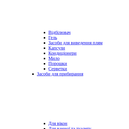
Відбілювач
Гель
Засоби для виведення плям
Капсули
Кондиціонери
Мило
Порошки
Серветки
Засоби для прибирання
Для вікон
Для ванної та туалету