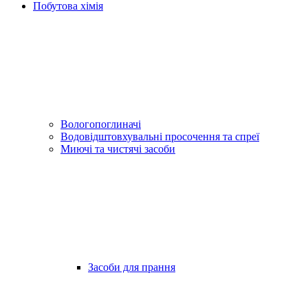
Побутова хімія
Вологопоглиначі
Водовідштовхувальні просочення та спреї
Миючі та чистячі засоби
Засоби для прання