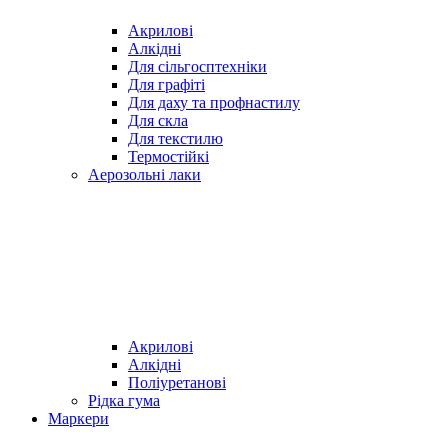
Акрилові
Алкідні
Для cільгосптехніки
Для графіті
Для даху та профнастилу
Для скла
Для текстилю
Термостійкі
Аерозольні лаки
Акрилові
Алкідні
Поліуретанові
Рідка гума
Маркери