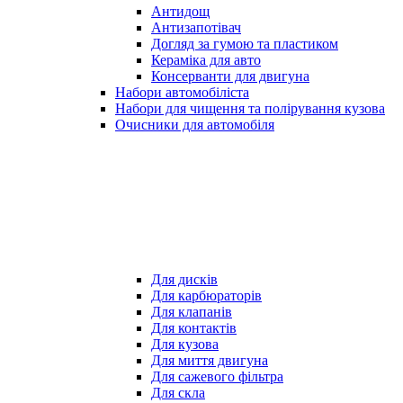
Антидощ
Антизапотівач
Догляд за гумою та пластиком
Кераміка для авто
Консерванти для двигуна
Набори автомобіліста
Набори для чищення та полірування кузова
Очисники для автомобіля
Для дисків
Для карбюраторів
Для клапанів
Для контактів
Для кузова
Для миття двигуна
Для сажевого фільтра
Для скла