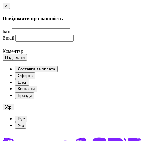
×
Повідомити про наявність
Ім'я
Email
Коментар
Надіслати
Доставка та оплата
Оферта
Блог
Контакти
Бренди
Укр
Рус
Укр