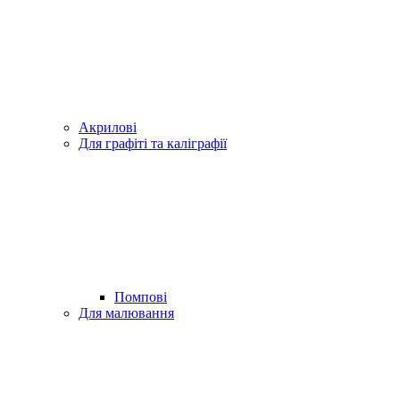
Акрилові
Для графіті та каліграфії
Помпові
Для малювання