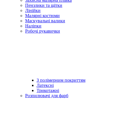
Захисна малярна плівка
Пензлики та щітки
Лінійки
Малярні костюми
Маскувальні валики
Наліпки
Робочі рукавички
З полімерним покриттям
Латексні
Трикотажні
Розпилювачі для фарб