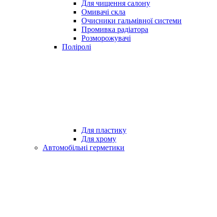
Для чищення салону
Омивачі скла
Очисники гальмівної системи
Промивка радіатора
Розморожувачі
Поліролі
Для пластику
Для хрому
Автомобільні герметики