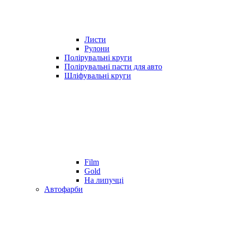
Листи
Рулони
Полірувальні круги
Полірувальні пасти для авто
Шліфувальні круги
Film
Gold
На липучці
Автофарби