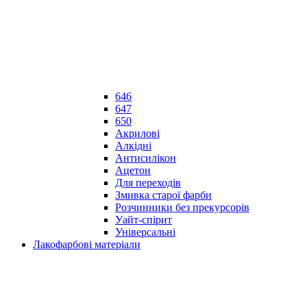
646
647
650
Акрилові
Алкідні
Антисилікон
Ацетон
Для переходів
Змивка старої фарби
Розчинники без прекурсорів
Уайт-спірит
Універсальні
Лакофарбові матеріали