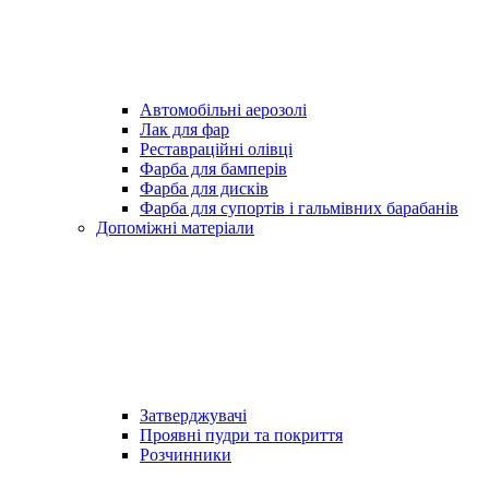
Автомобільні аерозолі
Лак для фар
Реставраційні олівці
Фарба для бамперів
Фарба для дисків
Фарба для супортів і гальмівних барабанів
Допоміжні матеріали
Затверджувачі
Проявні пудри та покриття
Розчинники