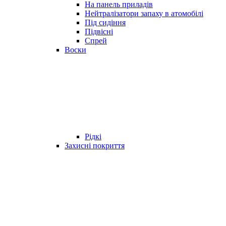
На панель приладів
Нейтралізатори запаху в атомобілі
Під сидіння
Підвісні
Спрей
Воски
Рідкі
Захисні покриття