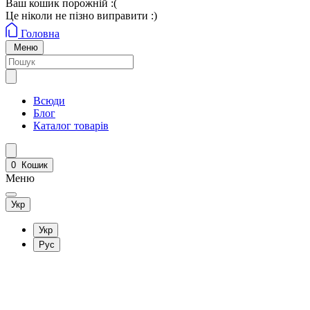
Ваш кошик порожній :(
Це ніколи не пізно виправити :)
Головна
Меню
Всюди
Блог
Каталог товарів
0
Кошик
Меню
Укр
Укр
Рус