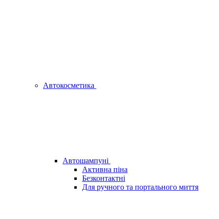
Автокосметика
Автошампуні
Активна піна
Безконтактні
Для ручного та портального миття