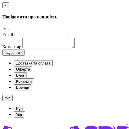
×
Повідомити про наявність
Ім'я
Email
Коментар
Надіслати
Доставка та оплата
Оферта
Блог
Контакти
Бренди
Укр
Рус
Укр