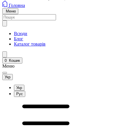
Головна
Меню
Всюди
Блог
Каталог товарів
0
Кошик
Меню
Укр
Укр
Рус