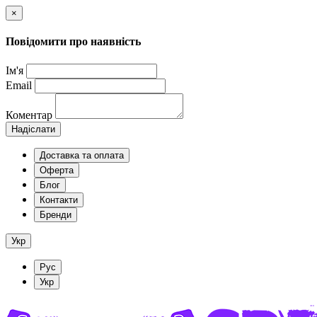
×
Повідомити про наявність
Ім'я
Email
Коментар
Надіслати
Доставка та оплата
Оферта
Блог
Контакти
Бренди
Укр
Рус
Укр