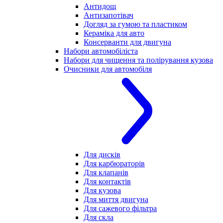
Антидощ
Антизапотівач
Догляд за гумою та пластиком
Кераміка для авто
Консерванти для двигуна
Набори автомобіліста
Набори для чищення та полірування кузова
Очисники для автомобіля
Для дисків
Для карбюраторів
Для клапанів
Для контактів
Для кузова
Для миття двигуна
Для сажевого фільтра
Для скла