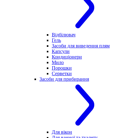
Відбілювач
Гель
Засоби для виведення плям
Капсули
Кондиціонери
Мило
Порошки
Серветки
Засоби для прибирання
Для вікон
Для ванної та туалету