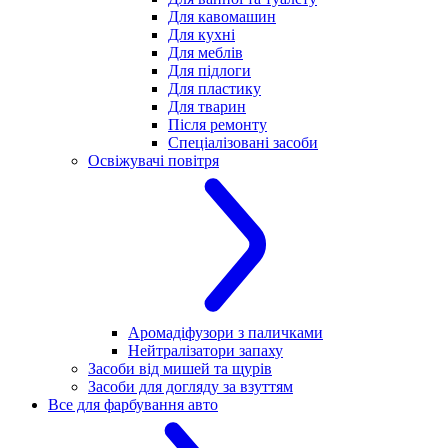
Для кавомашин
Для кухні
Для меблів
Для підлоги
Для пластику
Для тварин
Після ремонту
Спеціалізовані засоби
Освіжувачі повітря
Аромадіфузори з паличками
Нейтралізатори запаху
Засоби від мишей та щурів
Засоби для догляду за взуттям
Все для фарбування авто