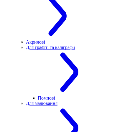
Акрилові
Для графіті та каліграфії
Помпові
Для малювання