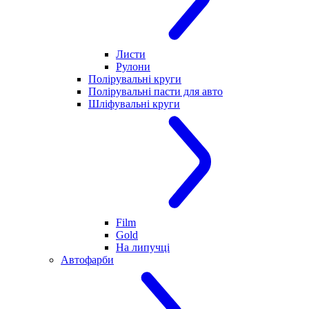
Листи
Рулони
Полірувальні круги
Полірувальні пасти для авто
Шліфувальні круги
Film
Gold
На липучці
Автофарби