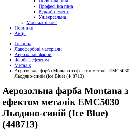
Побутова піна
Професійна піна
Рідкий цемент
Універсальна
Монтажні клеї
Новинки
Акції
Головна
Лакофарбові матеріали
Аерозольні фарби
Фарба з ефектом
Металік
Аерозольна фарба Montana з ефектом металік EMC5030
Льодяно-синій (Ice Blue) (448713)
Аерозольна фарба Montana з
ефектом металік EMC5030
Льодяно-синій (Ice Blue)
(448713)