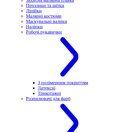
Захисна малярна плівка
Пензлики та щітки
Лінійки
Малярні костюми
Маскувальні валики
Наліпки
Робочі рукавички
З полімерним покриттям
Латексні
Трикотажні
Розпилювачі для фарб