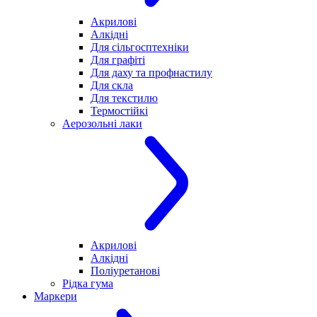
Акрилові
Алкідні
Для cільгосптехніки
Для графіті
Для даху та профнастилу
Для скла
Для текстилю
Термостійкі
Аерозольні лаки
Акрилові
Алкідні
Поліуретанові
Рідка гума
Маркери