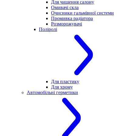
Для чищення салону
Омивачі скла
Очисники гальмівної системи
Промивка радіатора
Розморожувачі
Поліролі
Для пластику
Для хрому
Автомобільні герметики