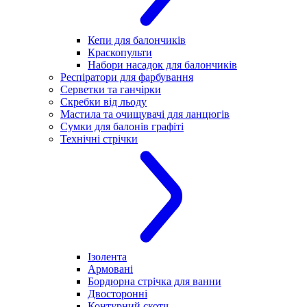
Кепи для балончиків
Краскопульти
Набори насадок для балончиків
Респіратори для фарбування
Серветки та ганчірки
Скребки від льоду
Мастила та очищувачі для ланцюгів
Сумки для балонів графіті
Технічні стрічки
Ізолента
Армовані
Бордюрна стрічка для ванни
Двосторонні
Контурний скотч