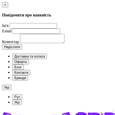
×
Повідомити про наявність
Ім'я
Email
Коментар
Надіслати
Доставка та оплата
Оферта
Блог
Контакти
Бренди
Укр
Рус
Укр