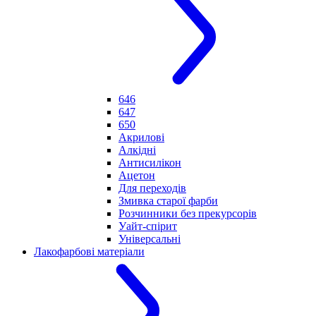
646
647
650
Акрилові
Алкідні
Антисилікон
Ацетон
Для переходів
Змивка старої фарби
Розчинники без прекурсорів
Уайт-спірит
Універсальні
Лакофарбові матеріали