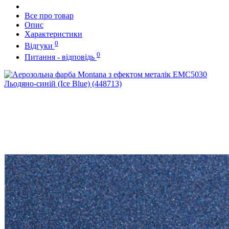
Все про товар
Опис
Характеристики
0
Відгуки
0
Питання - відповідь