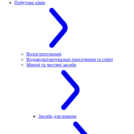
Побутова хімія
Вологопоглиначі
Водовідштовхувальні просочення та спреї
Миючі та чистячі засоби
Засоби для прання