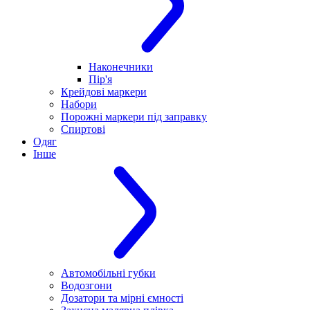
Наконечники
Пір'я
Крейдові маркери
Набори
Порожні маркери під заправку
Спиртові
Одяг
Інше
Автомобільні губки
Водозгони
Дозатори та мірні ємності