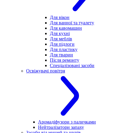
Для вікон
Для ванної та туалету
Для кавомашин
Для кухні
Для меблів
Для підлоги
Для пластику
Для тварин
Після ремонту
Спеціалізовані засоби
Освіжувачі повітря
Аромадіфузори з паличками
Нейтралізатори запаху
Засоби від мишей та щурів