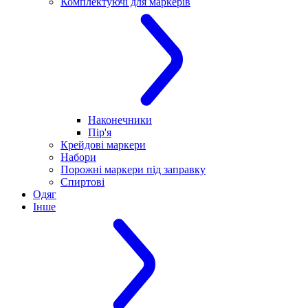
Комплектуючі для маркерів
Наконечники
Пір'я
Крейдові маркери
Набори
Порожні маркери під заправку
Спиртові
Одяг
Інше