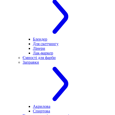
Блендер
Для скетчингу
Лінери
Лак-маркер
Ємності для фарби
Заправки
Акрилова
Спиртова