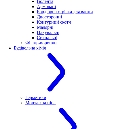
Ізолента
Армовані
Бордюрна стрічка для ванни
Двосторонні
Контурний скотч
Малярні
Пакувальні
Сигнальні
Фільтр-воронки
Будівельна хімія
Герметики
Монтажна піна