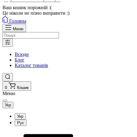
Ваш кошик порожній :(
Це ніколи не пізно виправити :)
Головна
Меню
Всюди
Блог
Каталог товарів
0
Кошик
Меню
Укр
Укр
Рус