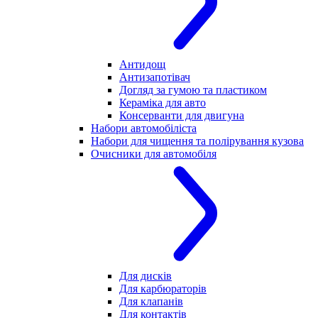
Антидощ
Антизапотівач
Догляд за гумою та пластиком
Кераміка для авто
Консерванти для двигуна
Набори автомобіліста
Набори для чищення та полірування кузова
Очисники для автомобіля
Для дисків
Для карбюраторів
Для клапанів
Для контактів