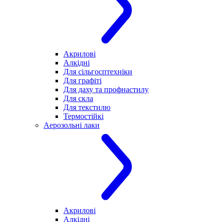
Акрилові
Алкідні
Для cільгосптехніки
Для графіті
Для даху та профнастилу
Для скла
Для текстилю
Термостійкі
Аерозольні лаки
Акрилові
Алкідні