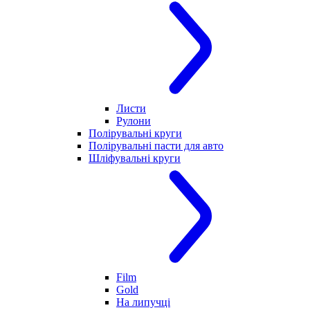
Листи
Рулони
Полірувальні круги
Полірувальні пасти для авто
Шліфувальні круги
Film
Gold
На липучці