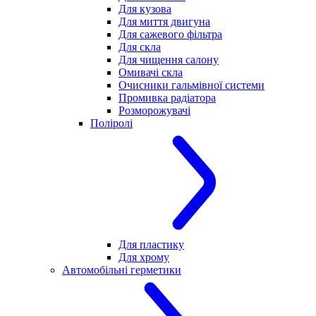
Для кузова
Для миття двигуна
Для сажевого фільтра
Для скла
Для чищення салону
Омивачі скла
Очисники гальмівної системи
Промивка радіатора
Розморожувачі
Поліролі
Для пластику
Для хрому
Автомобільні герметики