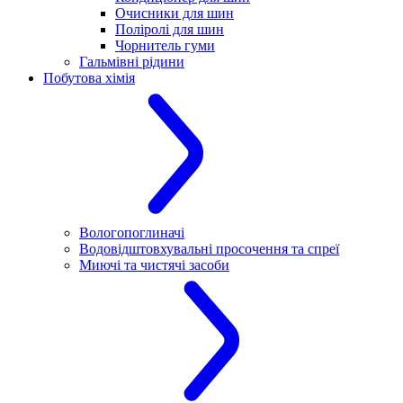
Очисники для шин
Поліролі для шин
Чорнитель гуми
Гальмівні рідини
Побутова хімія
Вологопоглиначі
Водовідштовхувальні просочення та спреї
Миючі та чистячі засоби