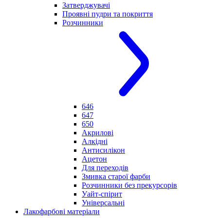
Затверджувачі
Проявні пудри та покриття
Розчинники
646
647
650
Акрилові
Алкідні
Антисилікон
Ацетон
Для переходів
Змивка старої фарби
Розчинники без прекурсорів
Уайт-спірит
Універсальні
Лакофарбові матеріали