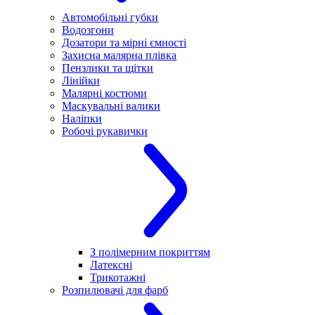
Автомобільні губки
Водозгони
Дозатори та мірні ємності
Захисна малярна плівка
Пензлики та щітки
Лінійки
Малярні костюми
Маскувальні валики
Наліпки
Робочі рукавички
З полімерним покриттям
Латексні
Трикотажні
Розпилювачі для фарб