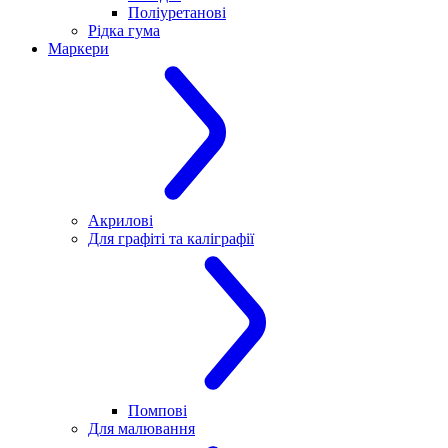
Поліуретанові
Рідка гума
Маркери
Акрилові
Для графіті та каліграфії
Помпові
Для малювання