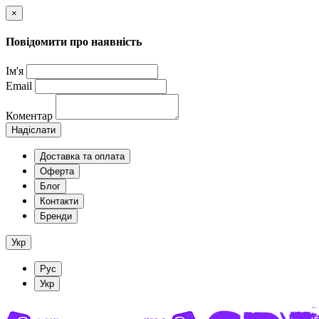
×
Повідомити про наявність
Ім'я
Email
Коментар
Надіслати
Доставка та оплата
Оферта
Блог
Контакти
Бренди
Укр
Рус
Укр