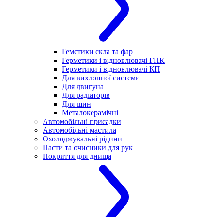
Геметики скла та фар
Герметики і відновлювачі ГПК
Герметики і відновлювачі КП
Для вихлопної системи
Для двигуна
Для радіаторів
Для шин
Металокерамічні
Автомобільні присадки
Автомобільні мастила
Охолоджувальні рідини
Пасти та очисники для рук
Покриття для днища