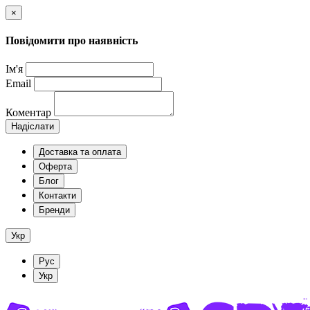
×
Повідомити про наявність
Ім'я
Email
Коментар
Надіслати
Доставка та оплата
Оферта
Блог
Контакти
Бренди
Укр
Рус
Укр