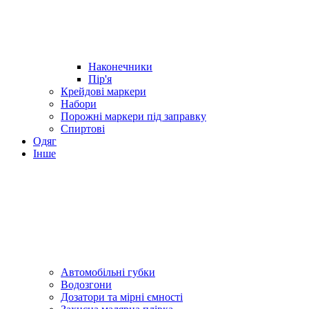
Наконечники
Пір'я
Крейдові маркери
Набори
Порожні маркери під заправку
Спиртові
Одяг
Інше
Автомобільні губки
Водозгони
Дозатори та мірні ємності