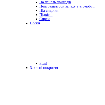
На панель приладів
Нейтралізатори запаху в атомобілі
Під сидіння
Підвісні
Спрей
Воски
Рідкі
Захисні покриття