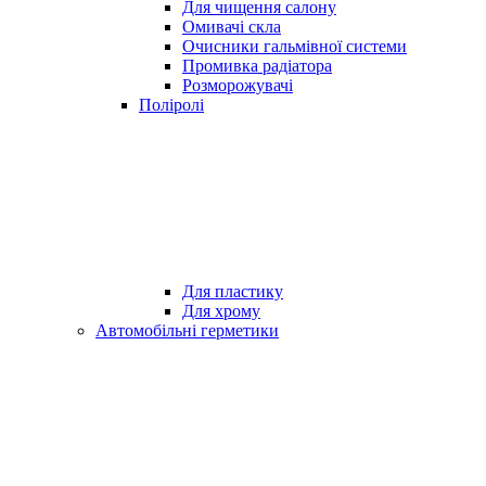
Для чищення салону
Омивачі скла
Очисники гальмівної системи
Промивка радіатора
Розморожувачі
Поліролі
Для пластику
Для хрому
Автомобільні герметики