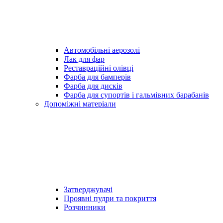
Автомобільні аерозолі
Лак для фар
Реставраційні олівці
Фарба для бамперів
Фарба для дисків
Фарба для супортів і гальмівних барабанів
Допоміжні матеріали
Затверджувачі
Проявні пудри та покриття
Розчинники