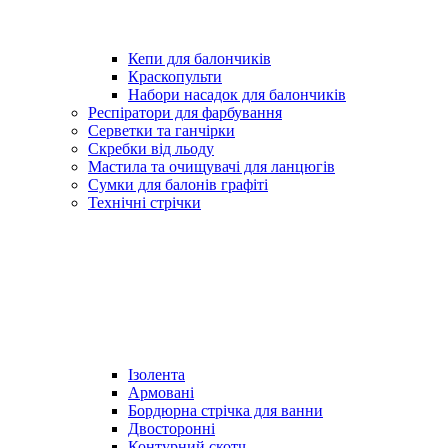
Кепи для балончиків
Краскопульти
Набори насадок для балончиків
Респіратори для фарбування
Серветки та ганчірки
Скребки від льоду
Мастила та очищувачі для ланцюгів
Сумки для балонів графіті
Технічні стрічки
Ізолента
Армовані
Бордюрна стрічка для ванни
Двосторонні
Контурний скотч