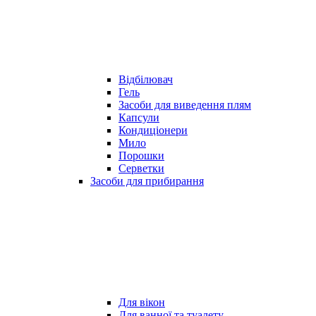
Відбілювач
Гель
Засоби для виведення плям
Капсули
Кондиціонери
Мило
Порошки
Серветки
Засоби для прибирання
Для вікон
Для ванної та туалету