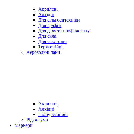
Акрилові
Алкідні
Для cільгосптехніки
Для графіті
Для даху та профнастилу
Для скла
Для текстилю
Термостійкі
Аерозольні лаки
Акрилові
Алкідні
Поліуретанові
Рідка гума
Маркери