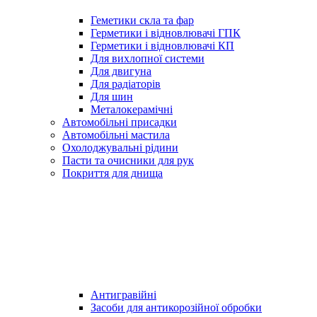
Геметики скла та фар
Герметики і відновлювачі ГПК
Герметики і відновлювачі КП
Для вихлопної системи
Для двигуна
Для радіаторів
Для шин
Металокерамічні
Автомобільні присадки
Автомобільні мастила
Охолоджувальні рідини
Пасти та очисники для рук
Покриття для днища
Антигравійні
Засоби для антикорозійної обробки