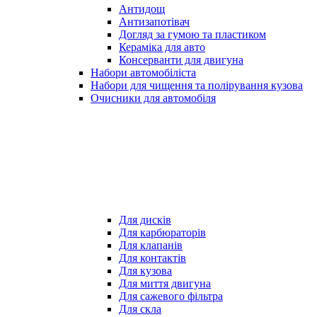
Антидощ
Антизапотівач
Догляд за гумою та пластиком
Кераміка для авто
Консерванти для двигуна
Набори автомобіліста
Набори для чищення та полірування кузова
Очисники для автомобіля
Для дисків
Для карбюраторів
Для клапанів
Для контактів
Для кузова
Для миття двигуна
Для сажевого фільтра
Для скла