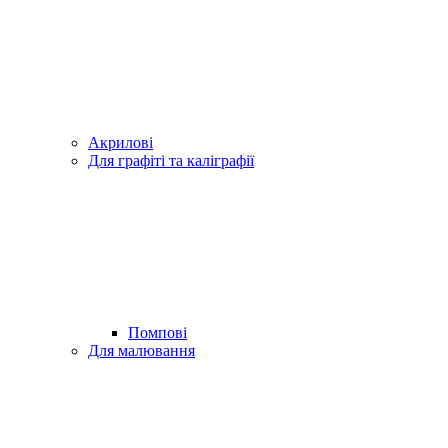
Акрилові
Для графіті та каліграфії
Помпові
Для малювання