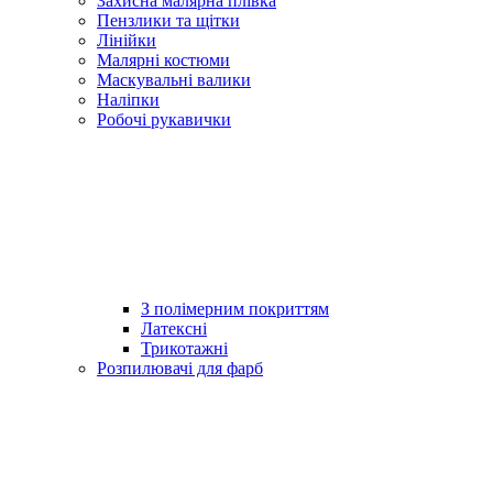
Захисна малярна плівка
Пензлики та щітки
Лінійки
Малярні костюми
Маскувальні валики
Наліпки
Робочі рукавички
З полімерним покриттям
Латексні
Трикотажні
Розпилювачі для фарб