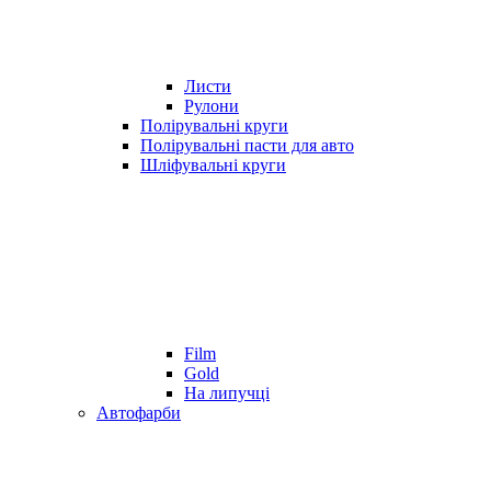
Листи
Рулони
Полірувальні круги
Полірувальні пасти для авто
Шліфувальні круги
Film
Gold
На липучці
Автофарби