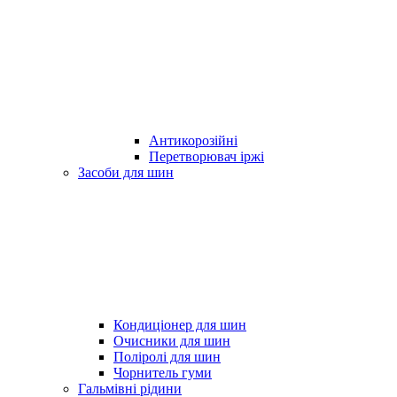
Антикорозійні
Перетворювач іржі
Засоби для шин
Кондиціонер для шин
Очисники для шин
Поліролі для шин
Чорнитель гуми
Гальмівні рідини