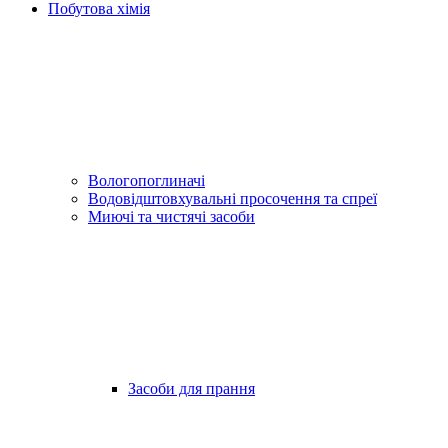
Побутова хімія
Вологопоглиначі
Водовідштовхувальні просочення та спреї
Миючі та чистячі засоби
Засоби для прання