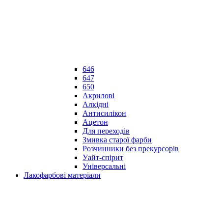
646
647
650
Акрилові
Алкідні
Антисилікон
Ацетон
Для переходів
Змивка старої фарби
Розчинники без прекурсорів
Уайт-спірит
Універсальні
Лакофарбові матеріали