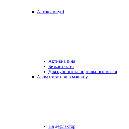
Автошампуні
Активна піна
Безконтактні
Для ручного та портального миття
Ароматизатори в машину
На дефлектор