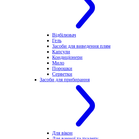
Відбілювач
Гель
Засоби для виведення плям
Капсули
Кондиціонери
Мило
Порошки
Серветки
Засоби для прибирання
Для вікон
Для ванної та туалету