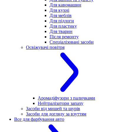
Для кавомашин
Для кухні
Для меблів
Для підлоги
Для пластику
Для тварин
Після ремонту
Спеціалізовані засоби
Освіжувачі повітря
Аромадіфузори з паличками
Нейтралізатори запаху
Засоби від мишей та щурів
Засоби для догляду за взуттям
Все для фарбування авто