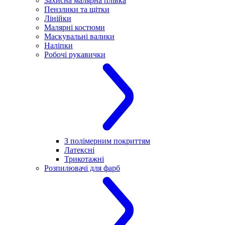
Захисна малярна плівка
Пензлики та щітки
Лінійки
Малярні костюми
Маскувальні валики
Наліпки
Робочі рукавички
З полімерним покриттям
Латексні
Трикотажні
Розпилювачі для фарб