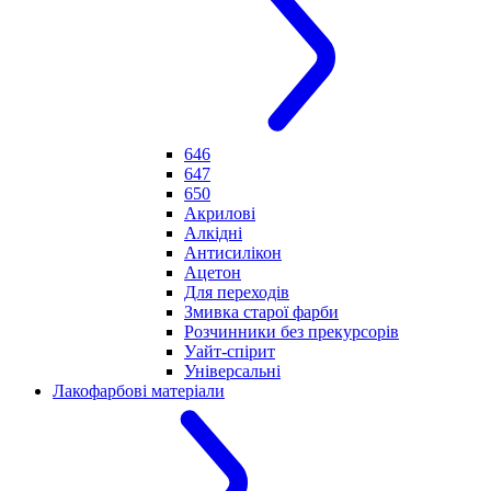
646
647
650
Акрилові
Алкідні
Антисилікон
Ацетон
Для переходів
Змивка старої фарби
Розчинники без прекурсорів
Уайт-спірит
Універсальні
Лакофарбові матеріали