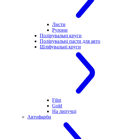
Листи
Рулони
Полірувальні круги
Полірувальні пасти для авто
Шліфувальні круги
Film
Gold
На липучці
Автофарби