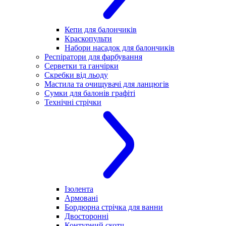
Кепи для балончиків
Краскопульти
Набори насадок для балончиків
Респіратори для фарбування
Серветки та ганчірки
Скребки від льоду
Мастила та очищувачі для ланцюгів
Сумки для балонів графіті
Технічні стрічки
Ізолента
Армовані
Бордюрна стрічка для ванни
Двосторонні
Контурний скотч