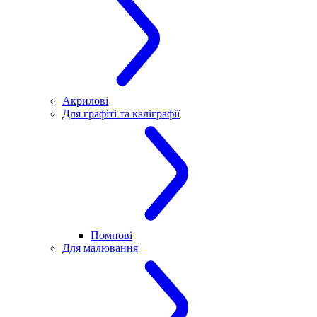
Акрилові
Для графіті та каліграфії
Помпові
Для малювання