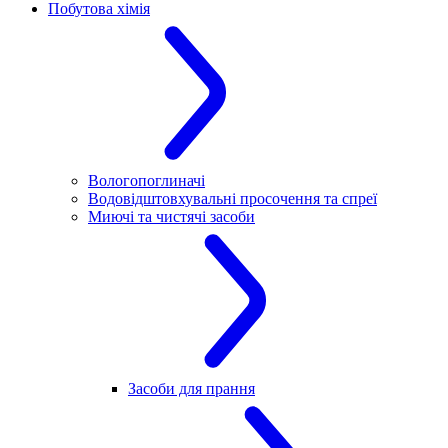
Побутова хімія
Вологопоглиначі
Водовідштовхувальні просочення та спреї
Миючі та чистячі засоби
Засоби для прання