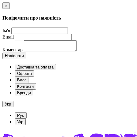
×
Повідомити про наявність
Ім'я
Email
Коментар
Надіслати
Доставка та оплата
Оферта
Блог
Контакти
Бренди
Укр
Рус
Укр