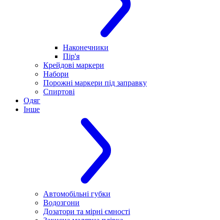
Наконечники
Пір'я
Крейдові маркери
Набори
Порожні маркери під заправку
Спиртові
Одяг
Інше
Автомобільні губки
Водозгони
Дозатори та мірні ємності