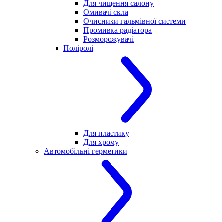
Для чищення салону
Омивачі скла
Очисники гальмівної системи
Промивка радіатора
Розморожувачі
Поліролі
Для пластику
Для хрому
Автомобільні герметики