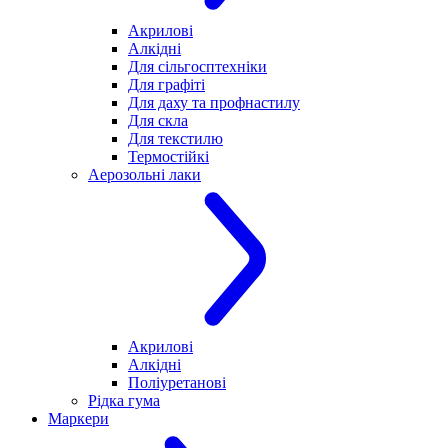
Акрилові
Алкідні
Для cільгосптехніки
Для графіті
Для даху та профнастилу
Для скла
Для текстилю
Термостійкі
Аерозольні лаки
Акрилові
Алкідні
Поліуретанові
Рідка гума
Маркери