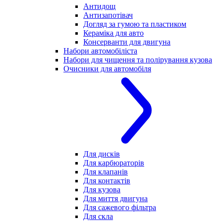
Антидощ
Антизапотівач
Догляд за гумою та пластиком
Кераміка для авто
Консерванти для двигуна
Набори автомобіліста
Набори для чищення та полірування кузова
Очисники для автомобіля
Для дисків
Для карбюраторів
Для клапанів
Для контактів
Для кузова
Для миття двигуна
Для сажевого фільтра
Для скла