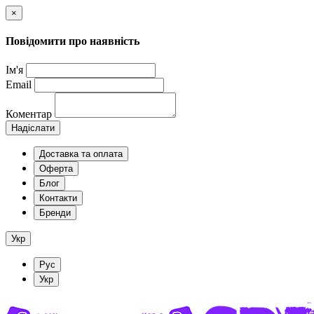
×
Повідомити про наявність
Ім'я
Email
Коментар
Надіслати
Доставка та оплата
Оферта
Блог
Контакти
Бренди
Укр
Рус
Укр