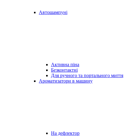
Автошампуні
Активна піна
Безконтактні
Для ручного та портального миття
Ароматизатори в машину
На дефлектор