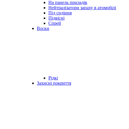
На панель приладів
Нейтралізатори запаху в атомобілі
Під сидіння
Підвісні
Спрей
Воски
Рідкі
Захисні покриття