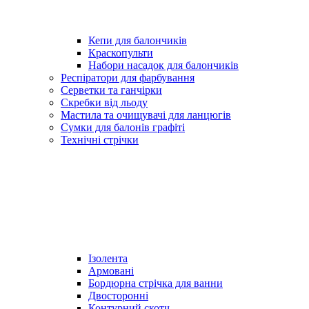
Кепи для балончиків
Краскопульти
Набори насадок для балончиків
Респіратори для фарбування
Серветки та ганчірки
Скребки від льоду
Мастила та очищувачі для ланцюгів
Сумки для балонів графіті
Технічні стрічки
Ізолента
Армовані
Бордюрна стрічка для ванни
Двосторонні
Контурний скотч