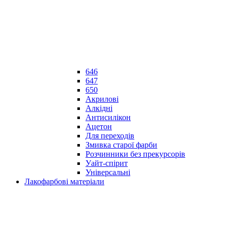
646
647
650
Акрилові
Алкідні
Антисилікон
Ацетон
Для переходів
Змивка старої фарби
Розчинники без прекурсорів
Уайт-спірит
Універсальні
Лакофарбові матеріали