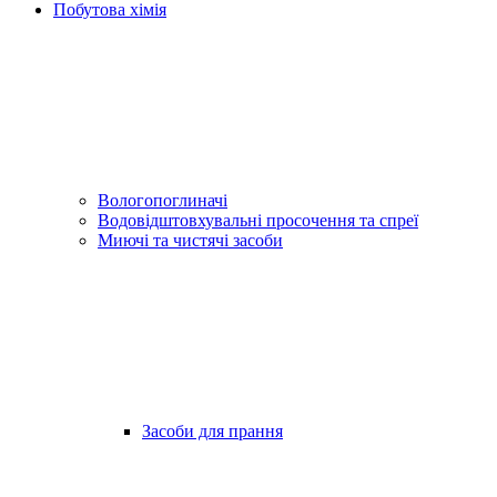
Побутова хімія
Вологопоглиначі
Водовідштовхувальні просочення та спреї
Миючі та чистячі засоби
Засоби для прання