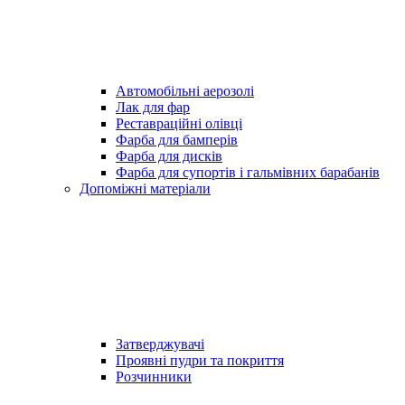
Автомобільні аерозолі
Лак для фар
Реставраційні олівці
Фарба для бамперів
Фарба для дисків
Фарба для супортів і гальмівних барабанів
Допоміжні матеріали
Затверджувачі
Проявні пудри та покриття
Розчинники