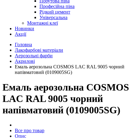
Побутова піна
Професійна піна
Рідкий цемент
Універсальна
Монтажні клеї
Новинки
Акції
Головна
Лакофарбові матеріали
Аерозольні фарби
Акрилові
Емаль аерозольна COSMOS LAC RAL 9005 чорний
напівматовий (0109005SG)
Емаль аерозольна COSMOS
LAC RAL 9005 чорний
напівматовий (0109005SG)
Все про товар
Опис