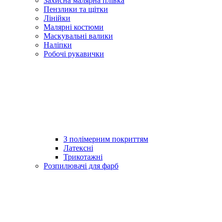
Захисна малярна плівка
Пензлики та щітки
Лінійки
Малярні костюми
Маскувальні валики
Наліпки
Робочі рукавички
З полімерним покриттям
Латексні
Трикотажні
Розпилювачі для фарб