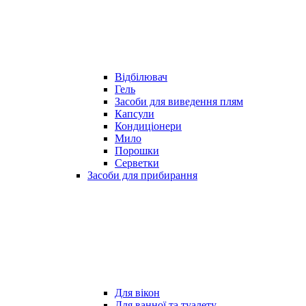
Відбілювач
Гель
Засоби для виведення плям
Капсули
Кондиціонери
Мило
Порошки
Серветки
Засоби для прибирання
Для вікон
Для ванної та туалету