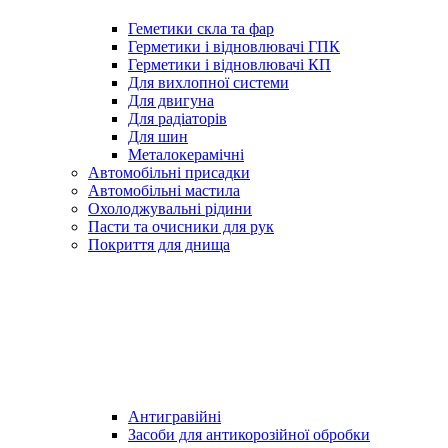
Геметики скла та фар
Герметики і відновлювачі ГПК
Герметики і відновлювачі КП
Для вихлопної системи
Для двигуна
Для радіаторів
Для шин
Металокерамічні
Автомобільні присадки
Автомобільні мастила
Охолоджувальні рідини
Пасти та очисники для рук
Покриття для днища
Антигравійні
Засоби для антикорозійної обробки