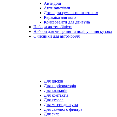
Антидощ
Антизапотівач
Догляд за гумою та пластиком
Кераміка для авто
Консерванти для двигуна
Набори автомобіліста
Набори для чищення та полірування кузова
Очисники для автомобіля
Для дисків
Для карбюраторів
Для клапанів
Для контактів
Для кузова
Для миття двигуна
Для сажевого фільтра
Для скла