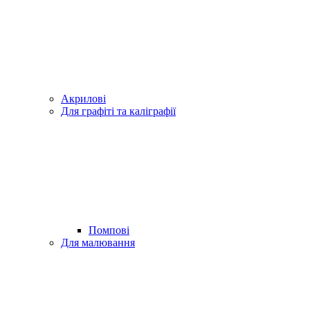
Акрилові
Для графіті та каліграфії
Помпові
Для малювання