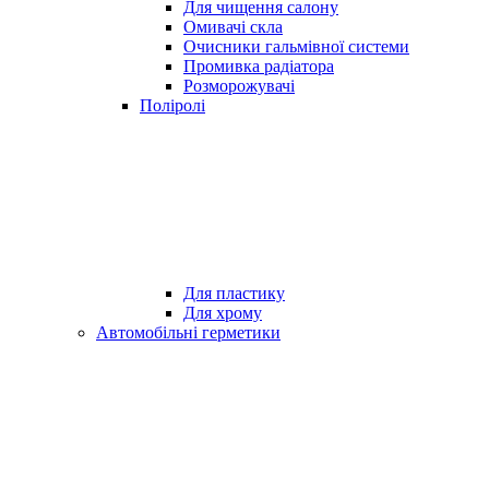
Для чищення салону
Омивачі скла
Очисники гальмівної системи
Промивка радіатора
Розморожувачі
Поліролі
Для пластику
Для хрому
Автомобільні герметики