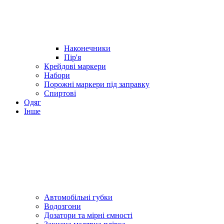
Наконечники
Пір'я
Крейдові маркери
Набори
Порожні маркери під заправку
Спиртові
Одяг
Інше
Автомобільні губки
Водозгони
Дозатори та мірні ємності