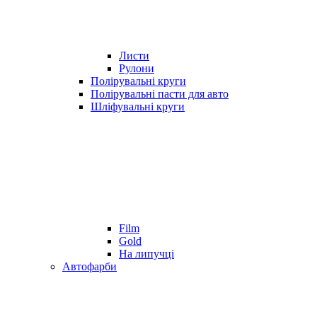
Листи
Рулони
Полірувальні круги
Полірувальні пасти для авто
Шліфувальні круги
Film
Gold
На липучці
Автофарби