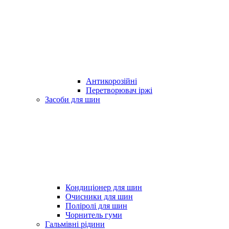
Антикорозійні
Перетворювач іржі
Засоби для шин
Кондиціонер для шин
Очисники для шин
Поліролі для шин
Чорнитель гуми
Гальмівні рідини