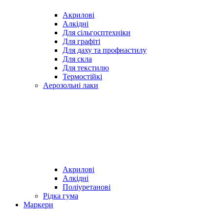
Акрилові
Алкідні
Для cільгосптехніки
Для графіті
Для даху та профнастилу
Для скла
Для текстилю
Термостійкі
Аерозольні лаки
Акрилові
Алкідні
Поліуретанові
Рідка гума
Маркери